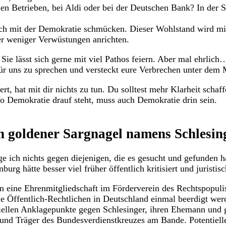
den Betrieben, bei Aldi oder bei der Deutschen Bank? In der 
ich mit der Demokratie schmücken. Dieser Wohlstand wird mit 
der weniger Verwüstungen anrichten.
. Sie lässt sich gerne mit viel Pathos feiern. Aber mal ehrlic
für uns zu sprechen und versteckt eure Verbrechen unter dem
, hat mit dir nichts zu tun. Du solltest mehr Klarheit schaff
 Demokratie drauf steht, muss auch Demokratie drin sein.
n goldener Sargnagel namens Schlesin
 ich nichts gegen diejenigen, die es gesucht und gefunden h
rg hätte besser viel früher öffentlich kritisiert und juristis
ntin eine Ehrenmitgliedschaft im Förderverein des Rechtspopul
e Öffentlich-Rechtlichen in Deutschland einmal beerdigt werd
tiellen Anklagepunkte gegen Schlesinger, ihren Ehemann und
und Träger des Bundesverdienstkreuzes am Bande. Potentiell