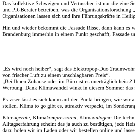
Das kollektive Schweigen und Vertuschen ist nur die eine S
und PR-Berater betreiben, was die Organisationsforschung
Organisationen lassen sich und ihre Führungskräfte in Heili
Hin und wieder bekommt die Fassade Risse, dann kann es wie 
Brandenburg immerhin in einem Punkt geschafft, Fassade und
„Es wird noch heißer“, sagt das Elektropop-Duo 2raumwoh
von frischer Luft zu einem unschlagbaren Preis“.
„Bei Ihnen Zuhause oder im Büro ist es unerträglich heiss? 
Werbung. Dank Klimawandel winkt in diesem Sommer das sc
Präziser lässt es sich kaum auf den Punkt bringen, wie wir
stellen. Klima to go gibt es, attraktiv verpackt, im Sonderan
Klima
gerät
e, Klima
kompressoren
, Klima
anlage
n: Die techn
Alltagserfahrung scheint das ja auch zu bestätigen, jede H
dazu holen wir im Laden oder wir bestellen online und lasse