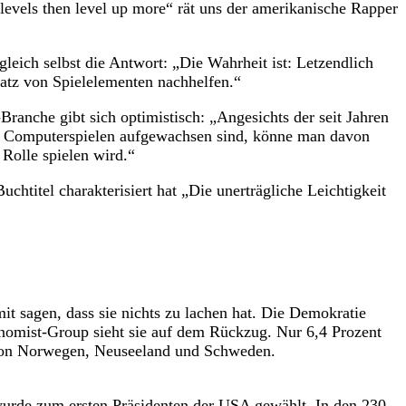
levels then level up more“ rät uns der amerikanische Rapper
leich selbst die Antwort: „Die Wahrheit ist: Letzendlich
nsatz von Spielelementen nachhelfen.“
ranche gibt sich optimistisch: „Angesichts der seit Jahren
it Computerspielen aufgewachsen sind, könne man davon
Rolle spielen wird.“
chtitel charakterisiert hat „Die unerträgliche Leichtigkeit
it sagen, dass sie nichts zu lachen hat. Die Demokratie
onomist-Group sieht sie auf dem Rückzug. Nur 6,4 Prozent
t von Norwegen, Neuseeland und Schweden.
urde zum ersten Präsidenten der USA gewählt. In den 230