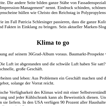
eite. Die andere Seite bilden ganze Stäbe von Fassadenspezia
 „Impression-Management“ nennt. Eindruck schinden, schönen
genscheine hüllen wie Christo den Reichstag in Polypropylens
im Fall Patricia Schlesinger passieren, dass die ganze Kulis
 Fakten in Einklang zu bringen. Sein aktueller Marken-Sloga
Klima to go
nung auf seinem 36Grad-Album voraus. Baumarkt-Prospekte 
Die Luft ist abgestanden und die schwüle Luft haben Sie satt?
hnelle, große Geschäft.
 arbeiten und leben: Aus Problemen ein Geschäft machen und d
gebot, solange der Vorrat reicht.
ische Verfügbarkeit des Klimas wird mit einer Selbstverständl
eizung und jeder Kühlschrank kann als Beweisstück dienen. U
n sie liefern. In den USA verfügen 90 Prozent aller Haushalte