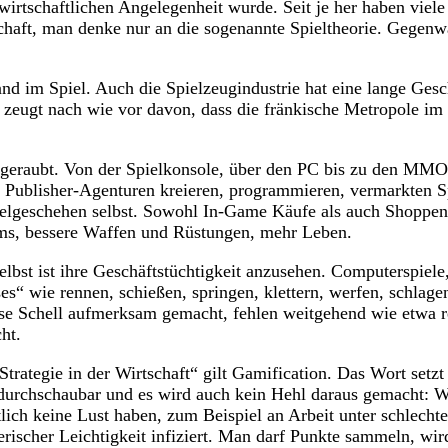
 wirtschaftlichen Angelegenheit wurde. Seit je her haben viele
haft, man denke nur an die sogenannte Spieltheorie. Gegenwärt
 im Spiel. Auch die Spielzeugindustrie hat eine lange Gesch
eugt nach wie vor davon, dass die fränkische Metropole im 1
d geraubt. Von der Spielkonsole, über den PC bis zu den MMO
d Publisher-Agenturen kreieren, programmieren, vermarkten S
elgeschehen selbst. Sowohl In-Game Käufe als auch Shoppen a
tems, bessere Waffen und Rüstungen, mehr Leben.
lbst ist ihre Geschäftstüchtigkeit anzusehen. Computerspiele
es“ wie rennen, schießen, springen, klettern, werfen, schlage
sse Schell aufmerksam gemacht, fehlen weitgehend wie etwa r
ht.
Strategie in der Wirtschaft“ gilt Gamification. Das Wort set
t durchschaubar und es wird auch kein Hehl daraus gemacht: W
lich keine Lust haben, zum Beispiel an Arbeit unter schlechte
erischer Leichtigkeit infiziert. Man darf Punkte sammeln, wi