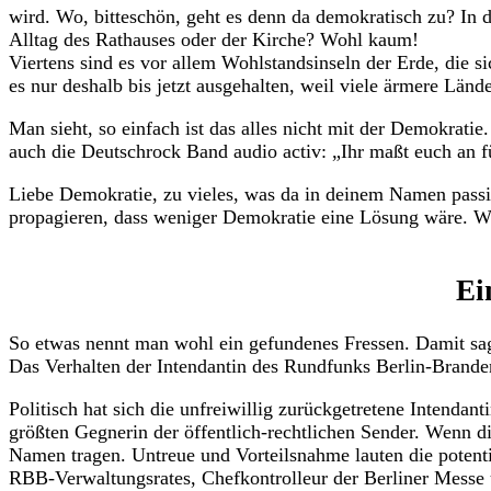
wird. Wo, bitteschön, geht es denn da demokratisch zu? In 
Alltag des Rathauses oder der Kirche? Wohl kaum!
Viertens sind es vor allem Wohlstandsinseln der Erde, die s
es nur deshalb bis jetzt ausgehalten, weil viele ärmere Län
Man sieht, so einfach ist das alles nicht mit der Demokratie
auch die Deutschrock Band audio activ: „Ihr maßt euch an 
Liebe Demokratie, zu vieles, was da in deinem Namen passiert
propagieren, dass weniger Demokratie eine Lösung wäre. Wo
Ei
So etwas nennt man wohl ein gefundenes Fressen. Damit sage
Das Verhalten der Intendantin des Rundfunks Berlin-Brandenbu
Politisch hat sich die unfreiwillig zurückgetretene Intenda
größten Gegnerin der öffentlich-rechtlichen Sender. Wenn di
Namen tragen. Untreue und Vorteilsnahme lauten die poten
RBB-Verwaltungsrates, Chefkontrolleur der Berliner Messe 