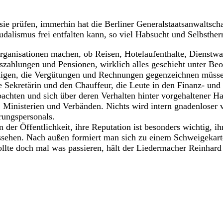
 sie prüfen, immerhin hat die Berliner Generalstaatsanwaltsc
udalismus frei entfalten kann, so viel Habsucht und Selbstherr
 Organisationen machen, ob Reisen, Hotelaufenthalte, Dienstw
zahlungen und Pensionen, wirklich alles geschieht unter Be
ejenigen, die Vergütungen und Rechnungen gegenzeichnen müsse
ie Sekretärin und den Chauffeur, die Leute in den Finanz- und
bachten und sich über deren Verhalten hinter vorgehaltener Ha
 Ministerien und Verbänden. Nichts wird intern gnadenloser v
ungspersonals.
 der Öffentlichkeit, ihre Reputation ist besonders wichtig, ih
ussehen. Nach außen formiert man sich zu einem Schweigekarte
lte doch mal was passieren, hält der Liedermacher Reinhard 