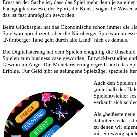
Ernst an der Sache ist, dass das Spiel mehr denn je zu einer
Pädagogik sowieso, der Sport, die Kunst, sogar die Wissensc
das ist fast unmöglich geworden.
Beim Glücksspiel hat das Ökonomische schon immer die Hand
Spielwarenproduzent, aber die Nürnberger Spielwarenmesse z
„Nürnberger Tand geht durch alle Land“ hieß es damals.
Die Digitalisierung hat dem Spielen endgültig die Unschul
Spielen zum business case geworden. Entwicklerstudios un
Gewinn im Auge. Die Monetarisierung ergreift auch das Spi
Erfolge. Für Geld gibt es gelungene Spielzüge, spezielle I
Auch den Spielen se
„unterhalb des Hals
Spielentwickler Je
verkauft sich schlec
Als „heißeste neue 
dahinter steckt, is
zu denen wir eigent
mit ein wenig spiel