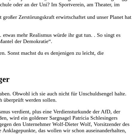
Schule oder an der Uni? Im Sportverein, am Theater, im
großer Zerstörungskraft erwirtschaftet und unser Planet hat
h… etwas mehr Realismus würde ihr gut tun. . So singt es
 Mantel der Demokratie“.
en. Sonst machst du es denjenigen zu leicht, die
ger
aben. Obwohl ich sie auch nicht für Unschuldsengel halte.
ch überprüft werden sollen.
ismus verdient, plus eine Verdiensturkunde der AfD, der
en, wird ein goldener Sargnagel Patricia Schlesingers
 gegen den Unternehmer Wolf-Dieter Wolf, Vorsitzender des
e Anklagepunkte, das wollen wir schon auseinanderhalten,