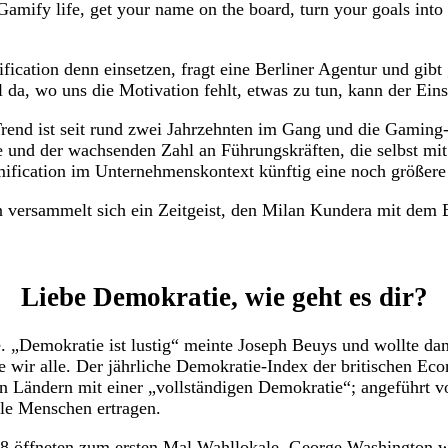
mify life, get your name on the board, turn your goals into 
ation denn einsetzen, fragt eine Berliner Agentur und gibt g
ll da, wo uns die Motivation fehlt, etwas zu tun, kann der Ei
rend ist seit rund zwei Jahrzehnten im Gang und die Gaming-B
 und der wachsenden Zahl an Führungskräften, die selbst m
ification im Unternehmenskontext künftig eine noch größere 
n versammelt sich ein Zeitgeist, den Milan Kundera mit dem Bu
Liebe Demokratie, wie geht es dir?
e. „Demokratie ist lustig“ meinte Joseph Beuys und wollte dam
e wir alle. Der jährliche Demokratie-Index der britischen Ec
 in Ländern mit einer „vollständigen Demokratie“; angeführ
ele Menschen ertragen.
8 öffneten zum ersten Mal Wahllokale, George Washington w