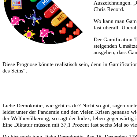
Auszeichnungen. „Ga
Chris Record.
Wo kann man Gamific
fast überall. Übera
Der Gamification-T
steigenden Umsätze
ausgehen, dass Gam
Diese Prognose könnte realistisch sein, denn in Gamificatio
des Seins“.
Liebe Demokratie, wie geht es dir? Nicht so gut, sagen viel
leidet unter der Pandemie und den vielen Krisen genauso wi
der Weltbevölkerung, so sagt der Index, leben gegenwärtig
Eine Diktatur müssen mit 37,1 Prozent fast sechs Mal so vi
Du bist noch jung, liebe Demokratie. Am 15. Dezember 178