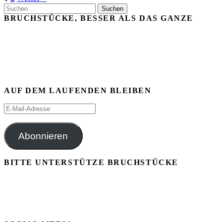
Suchen
der
nach:
BRUCHSTÜCKE, BESSER ALS DAS GANZE
Beiträge
AUF DEM LAUFENDEN BLEIBEN
E-
Mail-
Adresse
Abonnieren
BITTE UNTERSTÜTZE BRUCHSTÜCKE