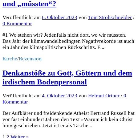
und „müssten“?
Veröffentlicht
am
6. Oktober 2023
von
Tom Strohschneider
/
0 Kommentar
#1 Wo stehen wir? Jedenfalls nicht dort, wo wir müssten.
Das Jahr der klimawandelbedingten Negativrekorde ist auch
ein Jahr des klimapolitischen Rückschritts. E...
Kirche
/
Rezension
Denkanstöße zu Gott, Göttern und dem
irdischem Bodenpersonal
Veröffentlicht
am
4. Oktober 2023
von
Helmut Ortner
/
0
Kommentar
Der Aufklärer und freidenkende Atheist Bertrand Russell hat
vor fast einhundert Jahren den Text »Warum ich kein Christ
bin« geschrieben. Jetzt ist er als Tasche...
Seitennummerierung
1
2
Weiter »