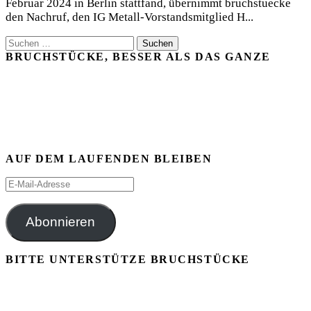
Februar 2024 in Berlin stattfand, übernimmt bruchstuecke
den Nachruf, den IG Metall-Vorstandsmitglied H...
Suchen
nach:
BRUCHSTÜCKE, BESSER ALS DAS GANZE
AUF DEM LAUFENDEN BLEIBEN
E-
Mail-
Adresse
Abonnieren
BITTE UNTERSTÜTZE BRUCHSTÜCKE