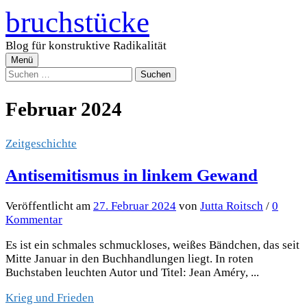
Zum
bruchstücke
Inhalt
überspringen
Blog für konstruktive Radikalität
Menü
Suchen
nach:
Februar 2024
Zeitgeschichte
Antisemitismus in linkem Gewand
Veröffentlicht
am
27. Februar 2024
von
Jutta Roitsch
/
0
Kommentar
Es ist ein schmales schmuckloses, weißes Bändchen, das seit
Mitte Januar in den Buchhandlungen liegt. In roten
Buchstaben leuchten Autor und Titel: Jean Améry, ...
Krieg und Frieden