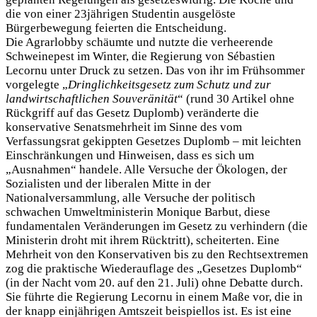
die von einer 23jährigen Studentin ausgelöste
Bürgerbewegung feierten die Entscheidung.
Die Agrarlobby schäumte und nutzte die verheerende
Schweinepest im Winter, die Regierung von Sébastien
Lecornu unter Druck zu setzen. Das von ihr im Frühsommer
vorgelegte „
Dringlichkeitsgesetz zum Schutz und zur
landwirtschaftlichen Souveränität
“ (rund 30 Artikel ohne
Rückgriff auf das Gesetz Duplomb) veränderte die
konservative Senatsmehrheit im Sinne des vom
Verfassungsrat gekippten Gesetzes Duplomb – mit leichten
Einschränkungen und Hinweisen, dass es sich um
„Ausnahmen“ handele. Alle Versuche der Ökologen, der
Sozialisten und der liberalen Mitte in der
Nationalversammlung, alle Versuche der politisch
schwachen Umweltministerin Monique Barbut, diese
fundamentalen Veränderungen im Gesetz zu verhindern (die
Ministerin droht mit ihrem Rücktritt), scheiterten. Eine
Mehrheit von den Konservativen bis zu den Rechtsextremen
zog die praktische Wiederauflage des „Gesetzes Duplomb“
(in der Nacht vom 20. auf den 21. Juli) ohne Debatte durch.
Sie führte die Regierung Lecornu in einem Maße vor, die in
der knapp einjährigen Amtszeit beispiellos ist. Es ist eine