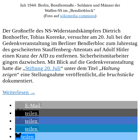
Juli 1944: Berlin, Bendlerstraße.- Soldaten und Männer der
Waffen-SS im „Bendlerblock“
(Foto auf
wikimedia commons
)
Der Großneffe des NS-Widerstandskämpfers Dietrich
Bonhoeffer, Tobias Korenke, versuchte am 20. Juli bei der
Gedenkveranstaltung im Berliner Bendlerbloc zum Jahrestag
des gescheiterten Stauffenberg-Attentats auf Adolf Hitler
einen Kranz der AfD zu entfernen. Sicherheitsmitarbeiter
gingen dazwischen. Mit Blick auf die Gedenkveranstaltung
hatte die „
Stiftung 20. Juli
“ unter dem Titel „
Haltung
zeigen
“ eine Stellungnahme veröffentlicht,.die
bruchstücke
dokumentiert.
Weiterlesen →
E-Mail
teilen
teilen
teilen
teilen