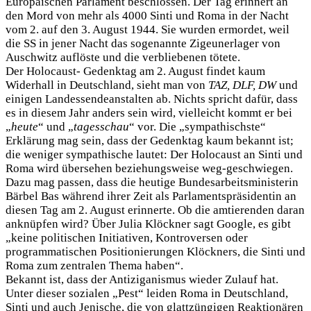
Europäischen Parlament beschlossen. Der Tag erinnert an
den Mord von mehr als 4000 Sinti und Roma in der Nacht
vom 2. auf den 3. August 1944. Sie wurden ermordet, weil
die SS in jener Nacht das sogenannte Zigeunerlager von
Auschwitz auflöste und die verbliebenen tötete.
Der Holocaust- Gedenktag am 2. August findet kaum
Widerhall in Deutschland, sieht man von
TAZ, DLF, DW
und
einigen Landessendeanstalten ab. Nichts spricht dafür, dass
es in diesem Jahr anders sein wird, vielleicht kommt er bei
„
heute
“ und „
tagesschau
“ vor. Die „sympathischste“
Erklärung mag sein, dass der Gedenktag kaum bekannt ist;
die weniger sympathische lautet: Der Holocaust an Sinti und
Roma wird übersehen beziehungsweise weg-geschwiegen.
Dazu mag passen, dass die heutige Bundesarbeitsministerin
Bärbel Bas während ihrer Zeit als Parlamentspräsidentin an
diesen Tag am 2. August erinnerte. Ob die amtierenden daran
anknüpfen wird? Über Julia Klöckner sagt Google, es gibt
„keine politischen Initiativen, Kontroversen oder
programmatischen Positionierungen Klöckners, die Sinti und
Roma zum zentralen Thema haben“.
Bekannt ist, dass der Antiziganismus wieder Zulauf hat.
Unter dieser sozialen „Pest“ leiden Roma in Deutschland,
Sinti und auch Jenische, die von glattzüngigen Reaktionären