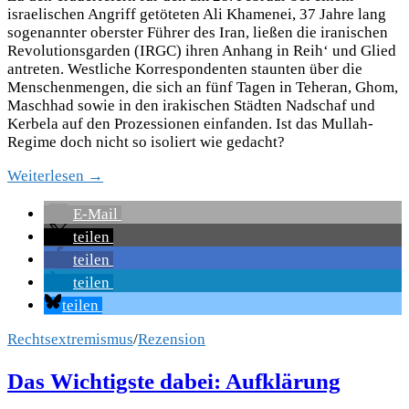
israelischen Angriff getöteten Ali Khamenei, 37 Jahre lang
sogenannter oberster Führer des Iran, ließen die iranischen
Revolutionsgarden (IRGC) ihren Anhang in Reih‘ und Glied
antreten. Westliche Korrespondenten staunten über die
Menschenmengen, die sich an fünf Tagen in Teheran, Ghom,
Maschhad sowie in den irakischen Städten Nadschaf und
Kerbela auf den Prozessionen einfanden. Ist das Mullah-
Regime doch nicht so isoliert wie gedacht?
Weiterlesen →
E-Mail
teilen
teilen
teilen
teilen
Rechtsextremismus
/
Rezension
Das Wichtigste dabei: Aufklärung