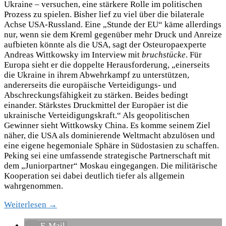
Ukraine – versuchen, eine stärkere Rolle im politischen
Prozess zu spielen. Bisher lief zu viel über die bilaterale
Achse USA-Russland. Eine „Stunde der EU“ käme allerdings
nur, wenn sie dem Kreml gegenüber mehr Druck und Anreize
aufbieten könnte als die USA, sagt der Osteuropaexperte
Andreas Wittkowsky im Interview mit
bruchstücke
. Für
Europa sieht er die doppelte Herausforderung, „einerseits
die Ukraine in ihrem Abwehrkampf zu unterstützen,
andererseits die europäische Verteidigungs- und
Abschreckungsfähigkeit zu stärken. Beides bedingt
einander. Stärkstes Druckmittel der Europäer ist die
ukrainische Verteidigungskraft.“ Als geopolitischen
Gewinner sieht Wittkowsky China. Es komme seinem Ziel
näher, die USA als dominierende Weltmacht abzulösen und
eine eigene hegemoniale Sphäre in Südostasien zu schaffen.
Peking sei eine umfassende strategische Partnerschaft mit
dem „Juniorpartner“ Moskau eingegangen. Die militärische
Kooperation sei dabei deutlich tiefer als allgemein
wahrgenommen.
Weiterlesen →
E-Mail