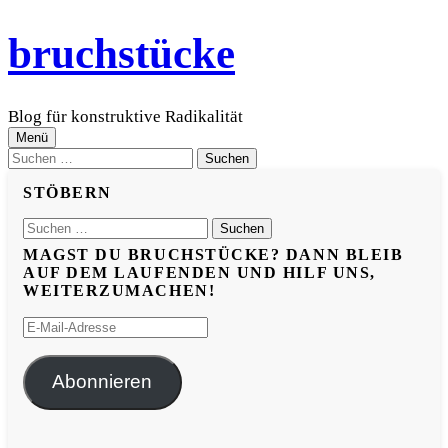
Zum
bruchstücke
Inhalt
überspringen
Blog für konstruktive Radikalität
Menü
Suchen
nach:
STÖBERN
Suchen
nach:
MAGST DU BRUCHSTÜCKE? DANN BLEIB
AUF DEM LAUFENDEN UND HILF UNS,
WEITERZUMACHEN!
E-
Mail-
Adresse
Abonnieren