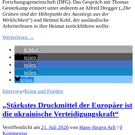
Forschungsgemeinschaft (DFG). Das Gespräch mit Thomas
Gesterkamp
erinnert unter anderem an Alfred Dregger („
Die
Grünen sind der Höhepunkt des Ausstiegs aus der
Wirklichkeit
“) und Helmut Kohl, der ausländische
ArbeiterInnen in ihre Heimat zurückführen wollte.
Weiterlesen →
E-Mail
teilen
teilen
teilen
teilen
Interview
/
Krieg und Frieden
„Stärkstes Druckmittel der Europäer ist
die ukrainische Verteidigungskraft“
Veröffentlicht
am
21. Juli 2026
von
Hans-Jürgen Arlt
/
0
Kommentar