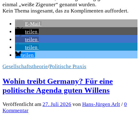
einmal „weiße Zigeuner“ genannt wurden.
Kein Thema insgesamt, das zu Komplimenten auffordert.
E-Mail
teilen
teilen
teilen
teilen
Gesellschaftstheorie
/
Politische Praxis
Wohin treibt Germany? Für eine
politische Agenda guten Willens
Veröffentlicht
am
27. Juli 2026
von
Hans-Jürgen Arlt
/
0
Kommentar