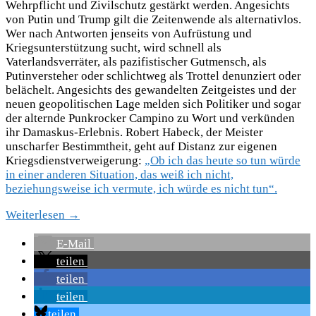
Wehrpflicht und Zivilschutz gestärkt werden. Angesichts
von Putin und Trump gilt die Zeitenwende als alternativlos.
Wer nach Antworten jenseits von Aufrüstung und
Kriegsunterstützung sucht, wird schnell als
Vaterlandsverräter, als pazifistischer Gutmensch, als
Putinversteher oder schlichtweg als Trottel denunziert oder
belächelt. Angesichts des gewandelten Zeitgeistes und der
neuen geopolitischen Lage melden sich Politiker und sogar
der alternde Punkrocker Campino zu Wort und verkünden
ihr Damaskus-Erlebnis. Robert Habeck, der Meister
unscharfer Bestimmtheit, geht auf Distanz zur eigenen
Kriegsdienstverweigerung:
„Ob ich das heute so tun würde
in einer anderen Situation, das weiß ich nicht,
beziehungsweise ich vermute, ich würde es nicht tun“.
Weiterlesen →
E-Mail
teilen
teilen
teilen
teilen