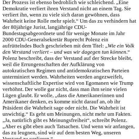
Der Prozess ist ebenso bedrohlich wie schleichend. „Eine
Demokratie verliert ihren Verstand nicht an einem Tag. Sie
verliert ihn, wenn zu viele sich daran gewöhnen, dass
Wahrheit keine Rolle mehr spielt.“ Um das zu verhindern hat
der 80jährige Jurist, langjährige CDU-
Bundestagsabgeordnete und für wenige Monate im Jahr
2000 CDU-Generalsekretär Ruprecht Polenz ein
aufrüttelndes Buch geschrieben mit dem Titel: „
Wie ein Volk
den Verstand verliert – und was wir dagegen tun können
.“
Polenz beschreibt, dass der Verstand auf der Strecke bleibt,
weil die Errungenschaften der Aufklärung von
autokratischen Regimen und antidemokratischen Parteien
unterminiert werden. Wahrheiten werden angezweifelt,
wissenschaftliche Expertise wird von Egomanen wie Trump
verhöhnt. Der wolle gar nicht, dass man ihm seine vielen
Lügen glaubt. Er wolle, „dass die Amerikanerinnen und
Amerikaner denken, es komme nicht darauf an, ob ihr
Präsident die Wahrheit sage oder nicht. Die Wahrheit ist
unwichtig.“ Es geht um Meinungen, nicht mehr um Fakten.
„Ja, natürlich gibt es Meinungsfreiheit“, schreibt Polenz.
„Aber es gibt eben auch Tatsachen. Und wenn wir anfangen,
das zu leugnen, sind wir auf dem besten Weg, unseren
Verstand zu verlieren.“