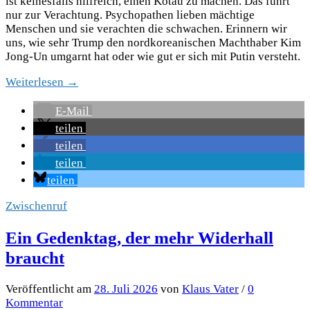
ist keinesfalls hilfreich, einen Kotau zu machen. Das führt
nur zur Verachtung. Psychopathen lieben mächtige
Menschen und sie verachten die schwachen. Erinnern wir
uns, wie sehr Trump den nordkoreanischen Machthaber Kim
Jong-Un umgarnt hat oder wie gut er sich mit Putin versteht.
Weiterlesen →
E-Mail
teilen
teilen
teilen
teilen
Zwischenruf
Ein Gedenktag, der mehr Widerhall
braucht
Veröffentlicht
am
28. Juli 2026
von
Klaus Vater
/
0
Kommentar