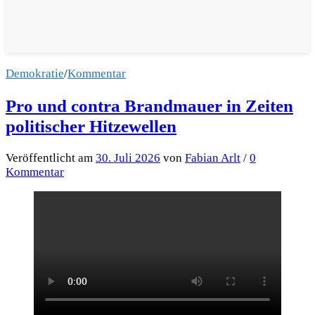
Demokratie
/
Kommentar
Pro und contra Brandmauer in Zeiten
politischer Hitzewellen
Veröffentlicht
am
30. Juli 2026
von
Fabian Arlt
/
0
Kommentar