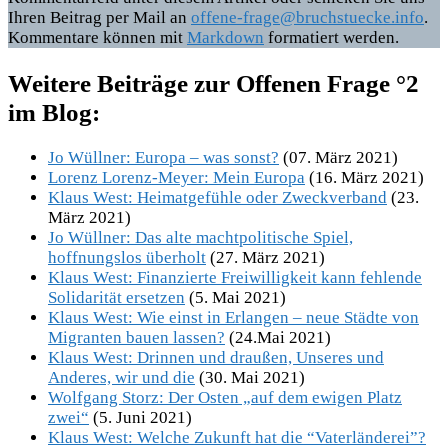
Ihren Beitrag per Mail an
offene-frage@bruchstuecke.info
.
Kommentare können mit
Markdown
formatiert werden.
Weitere Beiträge zur Offenen Frage °2
im Blog:
Jo Wüllner: Europa – was sonst?
(07. März 2021)
Lorenz Lorenz-Meyer: Mein Europa
(16. März 2021)
Klaus West: Heimatgefühle oder Zweckverband
(23.
März 2021)
Jo Wüllner: Das alte machtpolitische Spiel,
hoffnungslos überholt
(27. März 2021)
Klaus West: Finanzierte Freiwilligkeit kann fehlende
Solidarität ersetzen
(5. Mai 2021)
Klaus West: Wie einst in Erlangen – neue Städte von
Migranten bauen lassen?
(24.Mai 2021)
Klaus West: Drinnen und draußen, Unseres und
Anderes, wir und die
(30. Mai 2021)
Wolfgang Storz: Der Osten „auf dem ewigen Platz
zwei“
(5. Juni 2021)
Klaus West: Welche Zukunft hat die “Vaterländerei”?