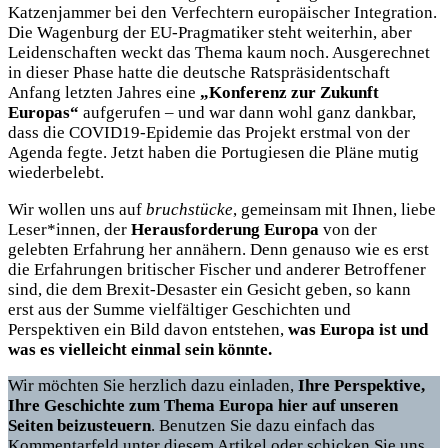
Katzenjammer bei den Verfechtern europäischer Integration.
Die Wagenburg der EU-Pragmatiker steht weiterhin, aber
Leidenschaften weckt das Thema kaum noch. Ausgerechnet
in dieser Phase hatte die deutsche Ratspräsidentschaft
Anfang letzten Jahres eine
„Konferenz zur Zukunft
Europas“
aufgerufen – und war dann wohl ganz dankbar,
dass die COVID19-Epidemie das Projekt erstmal von der
Agenda fegte. Jetzt haben die Portugiesen die Pläne mutig
wiederbelebt.
Wir wollen uns auf
bruchstücke
, gemeinsam mit Ihnen, liebe
Leser*innen, der
Herausforderung Europa
von der
gelebten Erfahrung her annähern. Denn genauso wie es erst
die Erfahrungen britischer Fischer und anderer Betroffener
sind, die dem Brexit-Desaster ein Gesicht geben, so kann
erst aus der Summe vielfältiger Geschichten und
Perspektiven ein Bild davon entstehen,
was Europa ist und
was es vielleicht einmal sein könnte.
Wir möchten Sie herzlich dazu einladen,
Ihre Perspektive,
Ihre Geschichte zum Thema Europa hier auf unseren
Seiten beizusteuern
. Benutzen Sie dazu einfach das
Kommentarfeld unter diesem Artikel oder schicken Sie uns