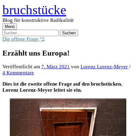
Zum
bruchstücke
Inhalt
überspringen
Blog für konstruktive Radikalität
Menü
Suchen
nach:
Die offene Frage °2
Erzählt uns Europa!
Veröffentlicht
am
7. März 2021
von
Lorenz Lorenz-Meyer
/
4 Kommentare
Dies ist die zweite offene Frage auf den bruchstücken.
Lorenz Lorenz-Meyer leitet sie ein.