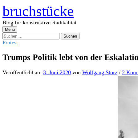
Zum
bruchstücke
Inhalt
überspringen
Blog für konstruktive Radikalität
Menü
Suchen
nach:
Protest
Trumps Politik lebt von der Eskalati
Veröffentlicht
am
3. Juni 2020
von
Wolfgang Storz
/
2 Kom