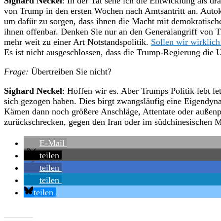
Sighard Neckel
: In der Tat sehe ich die Entwicklung als dr
von Trump in den ersten Wochen nach Amtsantritt an. Autok
um dafür zu sorgen, dass ihnen die Macht mit demokratisch
ihnen offenbar. Denken Sie nur an den Generalangriff von Tr
mehr weit zu einer Art Notstandspolitik.
Sollen wir wirklich
Es ist nicht ausgeschlossen, dass die Trump-Regierung die 
Frage:
Übertreiben Sie nicht?
Sighard Neckel
: Hoffen wir es. Aber Trumps Politik lebt le
sich gezogen haben. Dies birgt zwangsläufig eine Eigendynami
Kämen dann noch größere Anschläge, Attentate oder außenpol
zurückschrecken, gegen den Iran oder im südchinesischen M
E-Mail
teilen
teilen
teilen
teilen