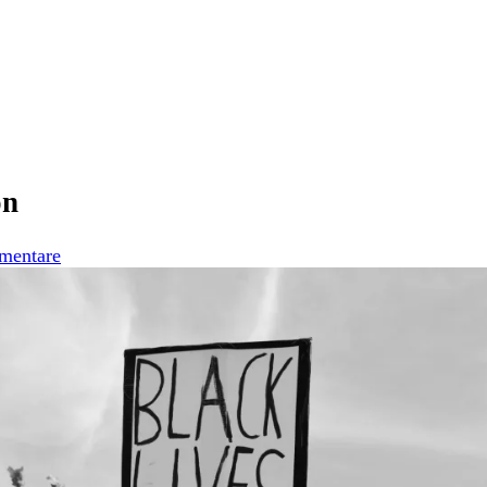
on
mentare