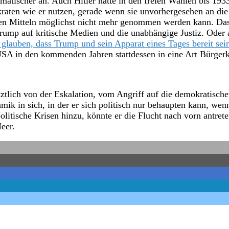
amatischer an. Auch Hitler hatte in den freien Wahlen bis 193
raten wie er nutzen, gerade wenn sie unvorhergesehen an di
en Mitteln möglichst nicht mehr genommen werden kann. Das 
ump auf kritische Medien und die unabhängige Justiz. Oder an
 glauben, dass Trump und sein Apparat eines Tages bereit sei
USA in den kommenden Jahren stattdessen in eine Art Bürgerk
tztlich von der Eskalation, vom Angriff auf die demokratischen
k in sich, in der er sich politisch nur behaupten kann, wenn 
itische Krisen hinzu, könnte er die Flucht nach vorn antret
eer.