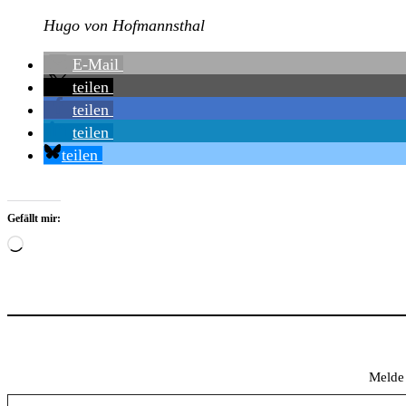
Hugo von Hofmannsthal
E-Mail
teilen
teilen
teilen
teilen
Gefällt mir:
Wird
geladen …
Melde 
Gib deine E-Mail-Adresse ein ...