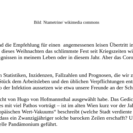
Bild: Ntametrine/ wikimedia commons
 die Empfehlung für einen angemessenen leisen Übertritt ins
 dieses Weihnachten das schlimmste Fest seit Kriegszeiten wir
gnissen in meinem Leben oder in diesem Jahr. Aber das Coron
en Statistiken, Inzidenzen, Fallzahlen und Prognosen, die w
tück dem Arbeitsleben und den üblichen Verpflichtungen entrück
 der Infektion aussetzen wie etwa unsere Freunde an der Sch
dicht von Hugo von Hofmannsthal ausgewählt habe. Das Gedic
 mit viel Pathos vorträgt – ist im alten Wien kurz vor der J
opäischen Wert-Vakuums“ beschreibt (welche Stadt verdiente 
dass ein Zwanzigjähriger solche barocken Zeilen erschafft? Un
uelle Pandämonium geführt.