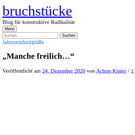
Zum
bruchstücke
Inhalt
überspringen
Blog für konstruktive Radikalität
Menü
Suchen
nach:
Jahresendzeitgrüße
„Manche freilich…“
Veröffentlicht
am
24. Dezember 2020
von
Achim Kinter
/
1