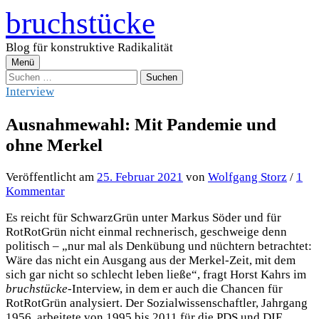
Zum
bruchstücke
Inhalt
überspringen
Blog für konstruktive Radikalität
Menü
Suchen
nach:
Interview
Ausnahmewahl: Mit Pandemie und
ohne Merkel
Veröffentlicht
am
25. Februar 2021
von
Wolfgang Storz
/
1
Kommentar
Es reicht für SchwarzGrün unter Markus Söder und für
RotRotGrün nicht einmal rechnerisch, geschweige denn
politisch – „nur mal als Denkübung und nüchtern betrachtet:
Wäre das nicht ein Ausgang aus der Merkel-Zeit, mit dem
sich gar nicht so schlecht leben ließe“, fragt Horst Kahrs im
bruchstücke
-Interview, in dem er auch die Chancen für
RotRotGrün analysiert. Der Sozialwissenschaftler, Jahrgang
1956, arbeitete von 1995 bis 2011 für die PDS und DIE