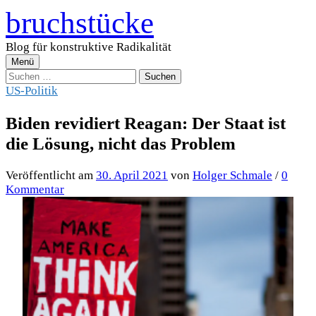
Zum
bruchstücke
Inhalt
überspringen
Blog für konstruktive Radikalität
Menü
Suchen
nach:
US-Politik
Biden revidiert Reagan: Der Staat ist
die Lösung, nicht das Problem
Veröffentlicht
am
30. April 2021
von
Holger Schmale
/
0
Kommentar