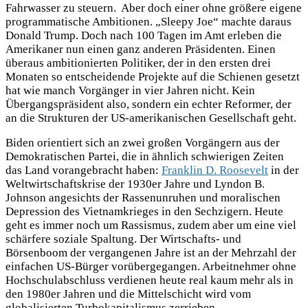
Fahrwasser zu steuern. Aber doch einer ohne größere eigene
programmatische Ambitionen. „Sleepy Joe“ machte daraus
Donald Trump. Doch nach 100 Tagen im Amt erleben die
Amerikaner nun einen ganz anderen Präsidenten. Einen
überaus ambitionierten Politiker, der in den ersten drei
Monaten so entscheidende Projekte auf die Schienen gesetzt
hat wie manch Vorgänger in vier Jahren nicht. Kein
Übergangspräsident also, sondern ein echter Reformer, der
an die Strukturen der US-amerikanischen Gesellschaft geht.
Biden orientiert sich an zwei großen Vorgängern aus der
Demokratischen Partei, die in ähnlich schwierigen Zeiten
das Land vorangebracht haben:
Franklin D. Roosevelt
in der
Weltwirtschaftskrise der 1930er Jahre und Lyndon B.
Johnson angesichts der Rassenunruhen und moralischen
Depression des Vietnamkrieges in den Sechzigern. Heute
geht es immer noch um Rassismus, zudem aber um eine viel
schärfere soziale Spaltung. Der Wirtschafts- und
Börsenboom der vergangenen Jahre ist an der Mehrzahl der
einfachen US-Bürger vorübergegangen. Arbeitnehmer ohne
Hochschulabschluss verdienen heute real kaum mehr als in
den 1980er Jahren und die Mittelschicht wird vom
globalisierten Turbokapitalismus zerrieben.