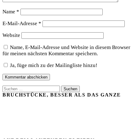
Name
*
E-Mail-Adresse
*
Website
Name, E-Mail-Adresse und Website in diesem Browser
für meinen nächsten Kommentar speichern.
Ja, füge mich zu der Mailingliste hinzu!
Suchen
nach:
BRUCHSTÜCKE, BESSER ALS DAS GANZE