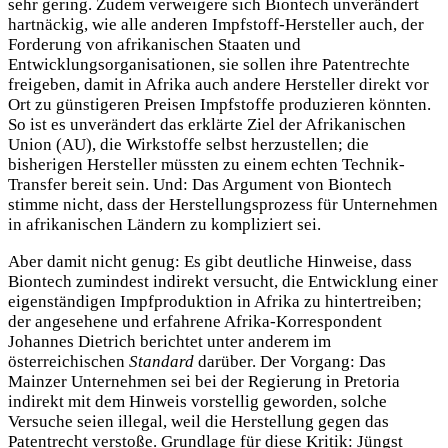
sehr gering. Zudem verweigere sich Biontech unverändert
hartnäckig, wie alle anderen Impfstoff-Hersteller auch, der
Forderung von afrikanischen Staaten und
Entwicklungsorganisationen, sie sollen ihre Patentrechte
freigeben, damit in Afrika auch andere Hersteller direkt vor
Ort zu günstigeren Preisen Impfstoffe produzieren könnten.
So ist es unverändert das erklärte Ziel der Afrikanischen
Union (AU), die Wirkstoffe selbst herzustellen; die
bisherigen Hersteller müssten zu einem echten Technik-
Transfer bereit sein. Und: Das Argument von Biontech
stimme nicht, dass der Herstellungsprozess für Unternehmen
in afrikanischen Ländern zu kompliziert sei.
Aber damit nicht genug: Es gibt deutliche Hinweise, dass
Biontech zumindest indirekt versucht, die Entwicklung einer
eigenständigen Impfproduktion in Afrika zu hintertreiben;
der angesehene und erfahrene Afrika-Korrespondent
Johannes Dietrich berichtet unter anderem im
österreichischen
Standard
darüber. Der Vorgang: Das
Mainzer Unternehmen sei bei der Regierung in Pretoria
indirekt mit dem Hinweis vorstellig geworden, solche
Versuche seien illegal, weil die Herstellung gegen das
Patentrecht verstoße. Grundlage für diese Kritik: Jüngst