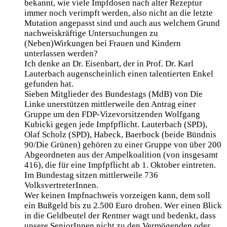
bekannt, wie viele Impfdosen nach alter Rezeptur
immer noch verimpft werden, also nicht an die letzte
Mutation angepasst sind und auch aus welchem Grund
nachweiskräftige Untersuchungen zu
(Neben)Wirkungen bei Frauen und Kindern
unterlassen werden?
Ich denke an Dr. Eisenbart, der in Prof. Dr. Karl
Lauterbach augenscheinlich einen talentierten Enkel
gefunden hat.
Sieben Mitglieder des Bundestags (MdB) von Die
Linke unerstützen mittlerweile den Antrag einer
Gruppe um den FDP-Vizevorsitzenden Wolfgang
Kubicki gegen jede Impfpflicht. Lauterbach (SPD),
Olaf Scholz (SPD), Habeck, Baerbock (beide Bündnis
90/Die Grünen) gehören zu einer Gruppe von über 200
Abgeordneten aus der Ampelkoalition (von insgesamt
416), die für eine Impfpflicht ab 1. Oktober eintreten.
Im Bundestag sitzen mittlerweile 736
VolksvertreterInnen.
Wer keinen Impfnachweis vorzeigen kann, dem soll
ein Bußgeld bis zu 2.500 Euro drohen. Wer einen Blick
in die Geldbeutel der Rentner wagt und bedenkt, dass
unsere SeniorInnen nicht zu den Vermögenden oder