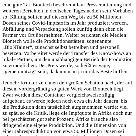
eine gute Tat. Biontech beschreibt laut Pressemitteilung und
weiteren Berichten in deutschen Tagesmedien sein Vorhaben
so: Künftig sollten auf diesem Weg bis zu 50 Millionen
Dosen seines Covid-Impfstoffs im Jahr produziert werden.
Abfüllung und Verpackung sollen künftig dann eben die
Partner vor Ort übernehmen. Weiter berichten die Medien:
Biontech wolle die Produktionsstätten, sogenannte
„BioNTainer“, zunächst selbst betreiben und personell
besetzen. Vorbereitet werde der Transfer des Know-hows an
lokale Partner, um den unabhängigen Betrieb der Produktion
zu ermöglichen. Der Preis werde, so heißt es vage,
„gemeinnützig“ sein; da kann man ja nur das Beste hoffen.
Jedoch: Kritiker zeichnen den großen Schatten nach, der auf
diesem vordergründig so guten Werk von Biontech liegt.
Zwar werden diese Container vergleichsweise zügig
aufgebaut, es werde jedoch noch etwa ein Jahr dauern, bis
die Produktion dann tatsächlich aufgenommen werde; viel
zu spät, so die Kritik, liege die Impfquote in Afrika doch nur
bei geschätzten gut zehn Prozent; Afrika brauche also
dringend eine eigene Produktion. Und die Dimension von
einer Jahresproduktion von etwa 50 Millionen Dosen sei