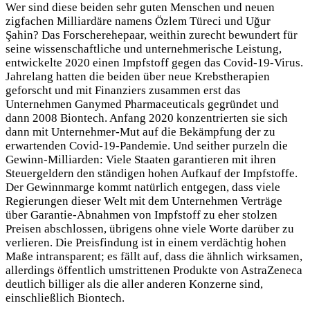
Wer sind diese beiden sehr guten Menschen und neuen
zigfachen Milliardäre namens Özlem Türeci und Uğur
Şahin? Das Forscherehepaar, weithin zurecht bewundert für
seine wissenschaftliche und unternehmerische Leistung,
entwickelte 2020 einen Impfstoff gegen das Covid-19-Virus.
Jahrelang hatten die beiden über neue Krebstherapien
geforscht und mit Finanziers zusammen erst das
Unternehmen Ganymed Pharmaceuticals gegründet und
dann 2008 Biontech. Anfang 2020 konzentrierten sie sich
dann mit Unternehmer-Mut auf die Bekämpfung der zu
erwartenden Covid-19-Pandemie. Und seither purzeln die
Gewinn-Milliarden: Viele Staaten garantieren mit ihren
Steuergeldern den ständigen hohen Aufkauf der Impfstoffe.
Der Gewinnmarge kommt natürlich entgegen, dass viele
Regierungen dieser Welt mit dem Unternehmen Verträge
über Garantie-Abnahmen von Impfstoff zu eher stolzen
Preisen abschlossen, übrigens ohne viele Worte darüber zu
verlieren. Die Preisfindung ist in einem verdächtig hohen
Maße intransparent; es fällt auf, dass die ähnlich wirksamen,
allerdings öffentlich umstrittenen Produkte von AstraZeneca
deutlich billiger als die aller anderen Konzerne sind,
einschließlich Biontech.