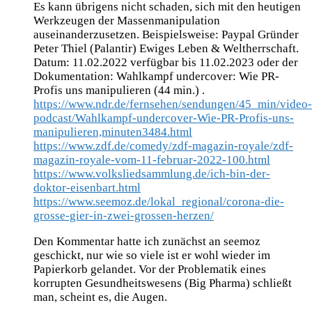
Es kann übrigens nicht schaden, sich mit den heutigen
Werkzeugen der Massenmanipulation
auseinanderzusetzen. Beispielsweise: Paypal Gründer
Peter Thiel (Palantir) Ewiges Leben & Weltherrschaft.
Datum: 11.02.2022 verfügbar bis 11.02.2023 oder der
Dokumentation: Wahlkampf undercover: Wie PR-
Profis uns manipulieren (44 min.) .
https://www.ndr.de/fernsehen/sendungen/45_min/video-
podcast/Wahlkampf-undercover-Wie-PR-Profis-uns-
manipulieren,minuten3484.html
https://www.zdf.de/comedy/zdf-magazin-royale/zdf-
magazin-royale-vom-11-februar-2022-100.html
https://www.volksliedsammlung.de/ich-bin-der-
doktor-eisenbart.html
https://www.seemoz.de/lokal_regional/corona-die-
grosse-gier-in-zwei-grossen-herzen/
Den Kommentar hatte ich zunächst an seemoz
geschickt, nur wie so viele ist er wohl wieder im
Papierkorb gelandet. Vor der Problematik eines
korrupten Gesundheitswesens (Big Pharma) schließt
man, scheint es, die Augen.