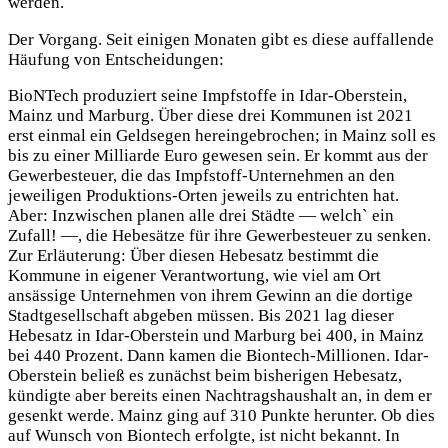
werden.
Der Vorgang. Seit einigen Monaten gibt es diese auffallende
Häufung von Entscheidungen:
BioNTech produziert seine Impfstoffe in Idar-Oberstein,
Mainz und Marburg. Über diese drei Kommunen ist 2021
erst einmal ein Geldsegen hereingebrochen; in Mainz soll es
bis zu einer Milliarde Euro gewesen sein. Er kommt aus der
Gewerbesteuer, die das Impfstoff-Unternehmen an den
jeweiligen Produktions-Orten jeweils zu entrichten hat.
Aber: Inzwischen planen alle drei Städte — welch` ein
Zufall! —, die Hebesätze für ihre Gewerbesteuer zu senken.
Zur Erläuterung: Über diesen Hebesatz bestimmt die
Kommune in eigener Verantwortung, wie viel am Ort
ansässige Unternehmen von ihrem Gewinn an die dortige
Stadtgesellschaft abgeben müssen. Bis 2021 lag dieser
Hebesatz in Idar-Oberstein und Marburg bei 400, in Mainz
bei 440 Prozent. Dann kamen die Biontech-Millionen. Idar-
Oberstein beließ es zunächst beim bisherigen Hebesatz,
kündigte aber bereits einen Nachtragshaushalt an, in dem er
gesenkt werde. Mainz ging auf 310 Punkte herunter. Ob dies
auf Wunsch von Biontech erfolgte, ist nicht bekannt. In