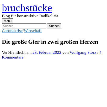
Zum
bruchstücke
Inhalt
überspringen
Blog für konstruktive Radikalität
Menü
Suchen
nach:
Coronakrise
/
Wirtschaft
Die große Gier in zwei großen Herzen
Veröffentlicht
am
23. Februar 2022
von
Wolfgang Storz
/
4
Kommentare