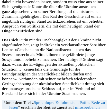
dabei nicht bewenden lassen, sondern muss eine aus seiner
Sicht genügende Kontrolle über die Ukraine anstreben –
ganz abgesehen von seiner Berufung auf die historische
Zusammengehörigkeit. Das Rad der Geschichte auf einen
angeblich richtigen Stand zurückzudrehen, ist ein beliebter
Anspruch von Politikern, die mit dem heutigen Stand der
Dinge unzufrieden sind.
Dass sich Putin mit der Unabhängigkeit der Ukraine nicht
abgefunden hat, zeigt indirekt ein verklausulierter Satz über
Lenins «Geschenk an die Nationalisten» – eben das
Sezessionsrecht als Mittel, ihnen die gefährdete junge
Sowjetunion beliebt zu machen: Der heutige Präsident sagt
dazu, «dass die Erwägungen der aktuellen politischen
Situation … keinesfalls die Grundlage für die
Grundprinzipien der Staatlichkeit bilden dürfen und
können». Verbunden mit seiner mehrfach wiederholten
Geringschätzung der ukrainischen Staatlichkeit drängt sich
der unausgesprochene Schluss auf, nur im Verbund mit
Russland lasse sich in der Ukraine Staat machen.
Unter dem Titel „
Sprachlupe: Es lohnt sich, Putins Rede zu
lesen
“ erschien der Beitrag zuerst auf
infosperber.ch