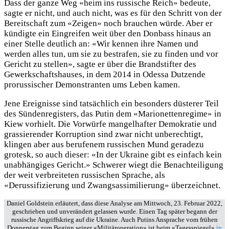
Dass der ganze Weg «heim ins russische Reich» bedeute,
sagte er nicht, und auch nicht, was es für den Schritt von der
Bereitschaft zum «Zeigen» noch brauchen würde. Aber er
kündigte ein Eingreifen weit über den Donbass hinaus an
einer Stelle deutlich an: «Wir kennen ihre Namen und
werden alles tun, um sie zu bestrafen, sie zu finden und vor
Gericht zu stellen», sagte er über die Brandstifter des
Gewerkschaftshauses, in dem 2014 in Odessa Dutzende
prorussischer Demonstranten ums Leben kamen.
Jene Ereignisse sind tatsächlich ein besonders düsterer Teil
des Sündenregisters, das Putin dem «Marionettenregime» in
Kiew vorhielt. Die Vorwürfe mangelhafter Demokratie und
grassierender Korruption sind zwar nicht unberechtigt,
klingen aber aus berufenem russischen Mund geradezu
grotesk, so auch dieser: «In der Ukraine gibt es einfach kein
unabhängiges Gericht.» Schwerer wiegt die Benachteiligung
der weit verbreiteten russischen Sprache, als
«Derussifizierung und Zwangsassimilierung» überzeichnet.
Daniel Goldstein erläutert, dass diese Analyse am Mittwoch, 23. Februar 2022,
geschrieben und unverändert gelassen wurde. Einen Tag später begann der
russische Angriffskrieg auf die Ukraine. Auch Putins Ansprache vom frühen
Donnerstag zum Beginn seiner «Militäroperation» ist beim «Tagesspiegel»
in