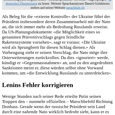
deutscher Übersetzung
zu lesen. Weitere Sprachanalysen Daniel Goldsteins
stehen auf seiner Website
sprachlust.ch
Als Beleg für die «externe Kontrolle» der Ukraine führt der
Präsident insbesondere deren Zusammenarbeit mit der Nato
an, die sich immer mehr als Bedrohung Russlands erweise.
Da US-Planungsdokumente «die Möglichkeit eines so
genannten Präventivschlags gegen feindliche
Raketensysteme vorsehen», sagt er voraus: «Die Ukraine
wird als Sprungbrett für diesen Schlag dienen.» Als
Vorbeugung sieht er seinen Vorschlag, die Nato möge ihre
Ost­erweiterungen zurückrollen. Da dies «ignoriert» werde,
kündigt er «Gegenmassnahmen» an, und zu den angedrohten
Sanktionen meint er, diese würden selbst ohne Vorwand
kommen, um «die Entwicklung Russlands zu unterdrücken».
Lenins Fehler korrigieren
Wenige Stunden nach seiner Rede erteilte Putin seinen
Truppen den – nunmehr offiziellen – Marschbefehl Richtung
Donbass. Gerade wenn der russische Präsident sein Land
durch eine nahende Nato wirklich bedroht sieht, kann er es