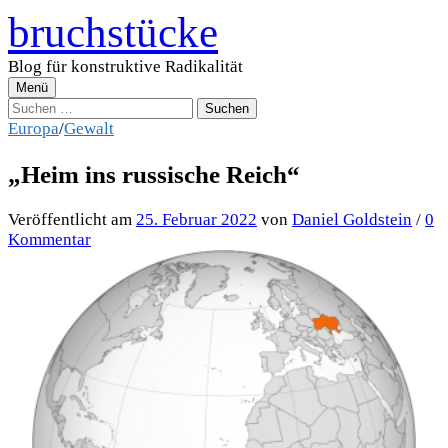
Zum
bruchstücke
Inhalt
überspringen
Blog für konstruktive Radikalität
Menü
Suchen
nach:
Europa
/
Gewalt
„Heim ins russische Reich“
Veröffentlicht
am
25. Februar 2022
von
Daniel Goldstein
/
0
Kommentar