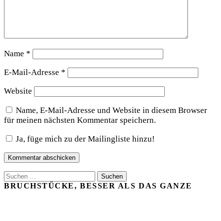
Name
*
E-Mail-Adresse
*
Website
Name, E-Mail-Adresse und Website in diesem Browser
für meinen nächsten Kommentar speichern.
Ja, füge mich zu der Mailingliste hinzu!
Suchen
nach:
BRUCHSTÜCKE, BESSER ALS DAS GANZE