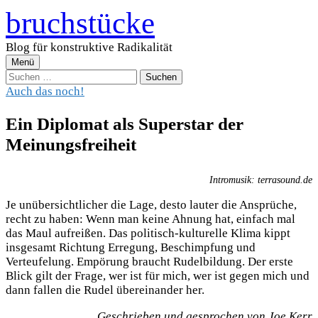
Zum
bruchstücke
Inhalt
überspringen
Blog für konstruktive Radikalität
Menü
Suchen
nach:
Auch das noch!
Ein Diplomat als Superstar der
Meinungsfreiheit
Intromusik: terrasound.de
Je unübersichtlicher die Lage, desto lauter die Ansprüche,
recht zu haben: Wenn man keine Ahnung hat, einfach mal
das Maul aufreißen. Das politisch-kulturelle Klima kippt
insgesamt Richtung Erregung, Beschimpfung und
Verteufelung. Empörung braucht Rudelbildung. Der erste
Blick gilt der Frage, wer ist für mich, wer ist gegen mich und
dann fallen die Rudel übereinander her.
Geschrieben und gesprochen von Joe Kerr