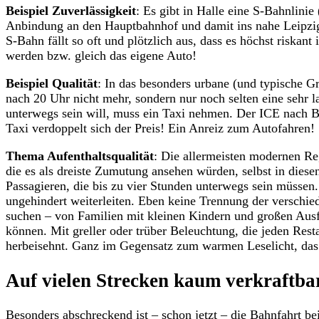
Beispiel Zuverlässigkeit
: Es gibt in Halle eine S-Bahnlin
Anbindung an den Hauptbahnhof und damit ins nahe Leipzig b
S-Bahn fällt so oft und plötzlich aus, dass es höchst riskant
werden bzw. gleich das eigene Auto!
Beispiel Qualität
: In das besonders urbane (und typische G
nach 20 Uhr nicht mehr, sondern nur noch selten eine sehr
unterwegs sein will, muss ein Taxi nehmen. Der ICE nach Be
Taxi verdoppelt sich der Preis! Ein Anreiz zum Autofahren!
Thema Aufenthaltsqualität
: Die allermeisten modernen Re
die es als dreiste Zumutung ansehen würden, selbst in diese
Passagieren, die bis zu vier Stunden unterwegs sein müsse
ungehindert weiterleiten. Eben keine Trennung der verschi
suchen – von Familien mit kleinen Kindern und großen Ausflu
können. Mit greller oder trüber Beleuchtung, die jeden Rest
herbeisehnt. Ganz im Gegensatz zum warmen Leselicht, das i
Auf vielen Strecken kaum verkraftba
Besonders abschreckend ist – schon jetzt – die Bahnfahrt bei