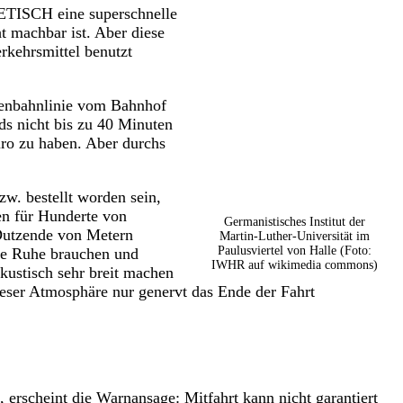
RETISCH eine superschnelle
t machbar ist. Aber diese
erkehrsmittel benutzt
aßenbahnlinie vom Bahnhof
s nicht bis zu 40 Minuten
uro zu haben. Aber durchs
w. bestellt worden sein,
en für Hunderte von
Germanistisches Institut der
 Dutzende von Metern
Martin-Luther-Universität im
Paulusviertel von Halle (Foto:
ie Ruhe brauchen und
IWHR auf wikimedia commons)
kustisch sehr breit machen
dieser Atmosphäre nur genervt das Ende der Fahrt
, erscheint die Warnansage: Mitfahrt kann nicht garantiert