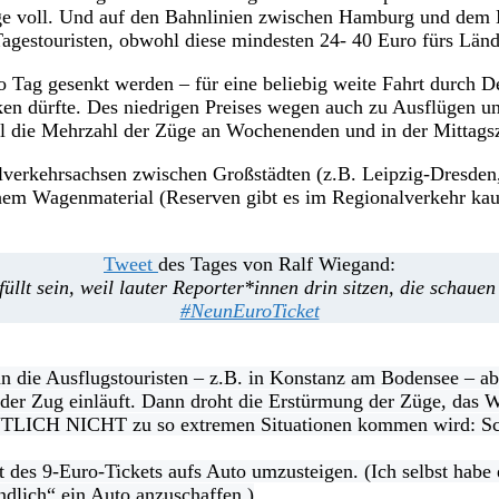
ge voll. Und auf den Bahnlinien zwischen Hamburg und dem M
gestouristen, obwohl diese mindesten 24- 40 Euro fürs Länd
o Tag gesenkt werden – für eine beliebig weite Fahrt durch D
en dürfte. Des niedrigen Preises wegen auch zu Ausflügen un
eil die Mehrzahl der Züge an Wochenenden und in der Mittags
nalverkehrsachsen zwischen Großstädten (z.B. Leipzig-Dresd
em Wagenmaterial (Reserven gibt es im Regionalverkehr kaum)
Tweet
des Tages von Ralf Wiegand:
llt sein, weil lauter Reporter*innen drin sitzen, die schauen
#NeunEuroTicket
nn die Ausflugstouristen – z.B. in Konstanz am Bodensee – 
r der Zug einläuft. Dann droht die Erstürmung der Züge, das
LICH NICHT zu so extremen Situationen kommen wird: Schnu
it des 9-Euro-Tickets aufs Auto umzusteigen. (Ich selbst hab
ndlich“ ein Auto anzuschaffen.)