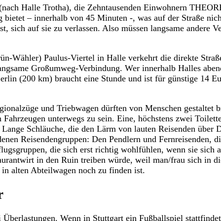
ie (nach Halle Trotha), die Zehntausenden Einwohnern THEO
ietet – innerhalb von 45 Minuten -, was auf der Straße nich
 ist, sich auf sie zu verlassen. Also müssen langsame andere V
rün-Wähler) Paulus-Viertel in Halle verkehrt die direkte Str
 langsame Großumweg-Verbindung. Wer innerhalb Halles abend
rlin (200 km) braucht eine Stunde und ist für günstige 14 E
gionalzüge und Triebwagen dürften von Menschen gestaltet bz
n Fahrzeugen unterwegs zu sein. Eine, höchstens zwei Toilett
n. Lange Schläuche, die den Lärm von lauten Reisenden über
edenen Reisendengruppen: Den Pendlern und Fernreisenden, d
gsgruppen, die sich erst richtig wohlfühlen, wenn sie sich a
aurantwirt in den Ruin treiben würde, weil man/frau sich in 
n alten Abteilwagen noch zu finden ist.
r
 Überlastungen. Wenn in Stuttgart ein Fußballspiel stattfindet