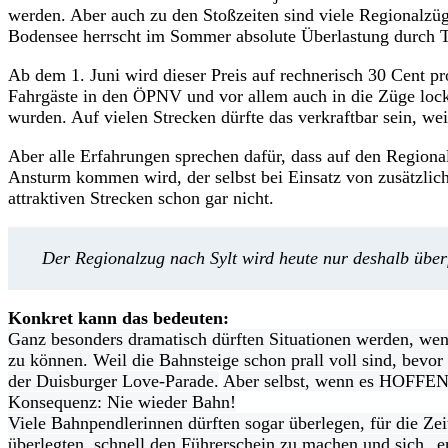
werden. Aber auch zu den Stoßzeiten sind viele Regionalzü
Bodensee herrscht im Sommer absolute Überlastung durch Ta
Ab dem 1. Juni wird dieser Preis auf rechnerisch 30 Cent pr
Fahrgäste in den ÖPNV und vor allem auch in die Züge lock
wurden. Auf vielen Strecken dürfte das verkraftbar sein, w
Aber alle Erfahrungen sprechen dafür, dass auf den Regio
Ansturm kommen wird, der selbst bei Einsatz von zusätzlich
attraktiven Strecken schon gar nicht.
Der Regionalzug nach Sylt wird heute nur deshalb überfü
Konkret kann das bedeuten:
Ganz besonders dramatisch dürften Situationen werden, we
zu können. Weil die Bahnsteige schon prall voll sind, bevo
der Duisburger Love-Parade.
Aber selbst, wenn es HOFFENT
Konsequenz: Nie wieder Bahn!
Viele Bahnpendlerinnen dürften sogar überlegen, für die Ze
überlegten, schnell den Führerschein zu machen und sich „e