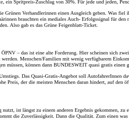
te, ein Spritpreis-Zuschlag von 30%. Für jede und jeden, Pe
die Grünen Verhandlerinnen einen Ausgleich geben. Was fiel
ärinnen brauchten ein mediales Auch- Erfolgssignal für den 
en. Also gab es das Grüne Feigenblatt-Ticket.
 ÖPNV – das ist eine alte Forderung. Hier scheinen sich zwei 
tzt werden. Menschen/Familien mit wenig verfügbarem Einko
ringen müssen, können dann BUNDESWEIT quasi gratis einen 
 Umstiegs. Das Quasi-Gratis-Angebot soll AutofahrerInnen 
e Preis, der die meisten Menschen daran hindert, auf den öf
fig nutzt, ist längst zu einem anderen Ergebnis gekommen, zu
st kommt die Zuverlässigkeit. Dann die Qualität. Zum einen w