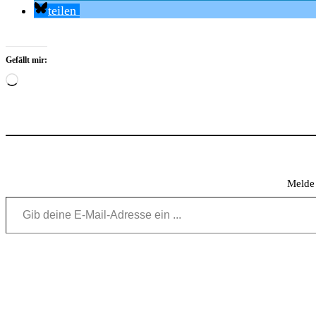
teilen
Gefällt mir:
Wird
geladen …
Melde 
Gib deine E-Mail-Adresse ein ...