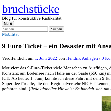
Zum
bruchstücke
Inhalt
überspringen
Blog für konstruktive Radikalität
Menü
Suchen
nach:
Mobilität
9 Euro Ticket – ein Desaster mit An
Veröffentlicht
am
1. Juni 2022
von
Hendrik Auhagen
/
0 Ko
Motiviert das 9-Euro-Ticket viele Menschen zu Ausflügen, d
Konstanz am Bodensee nach Halle an der Saale (650 km) mit
ICE. Ab heute, 1. Juni, könnte ich diese Fahrt mit dem 9 E
Superidee für alle, die den Regionalverkehr NICHT kennen, 
gefahren sind. [
Redaktioneller Hinweis: Es handelt sich um 