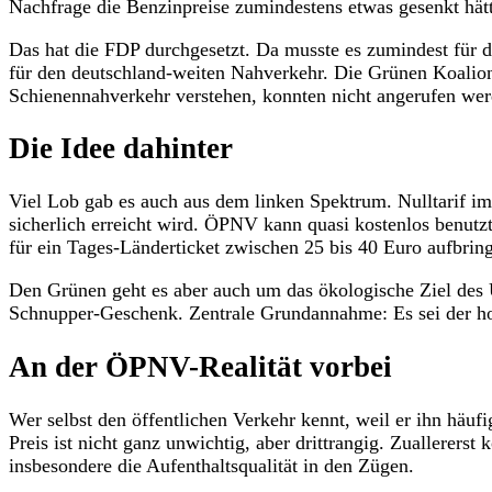
Nachfrage die Benzinpreise zumindestens etwas gesenkt hät
Das hat die FDP durchgesetzt. Da musste es zumindest für 
für den deutschland-weiten Nahverkehr. Die Grünen Koalion
Schienennahverkehr verstehen, konnten nicht angerufen werd
Die Idee dahinter
Viel Lob gab es auch aus dem linken Spektrum. Nulltarif im
sicherlich erreicht wird. ÖPNV kann quasi kostenlos benu
für ein Tages-Länderticket zwischen 25 bis 40 Euro aufb
Den Grünen geht es aber auch um das ökologische Ziel des
Schnupper-Geschenk. Zentrale Grundannahme: Es sei der hoh
An der ÖPNV-Realität vorbei
Wer selbst den öffentlichen Verkehr kennt, weil er ihn häu
Preis ist nicht ganz unwichtig, aber drittrangig. Zuallerer
insbesondere die Aufenthaltsqualität in den Zügen.