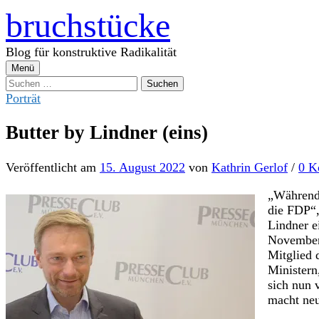
Zum
bruchstücke
Inhalt
überspringen
Blog für konstruktive Radikalität
Menü
Suchen
nach:
Porträt
Butter by Lindner (eins)
Veröffentlicht
am
15. August 2022
von
Kathrin Gerlof
/
0 K
„Während 
die FDP“,
Lindner e
November 
Mitglied 
Ministern
sich nun 
macht neu