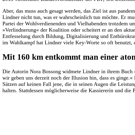
Aber, das muss auch gesagt werden, das Ziel ist aus pande
Lindner nicht tun, was er wahrscheinlich tun möchte. Er mus
Partei der Wohlverdienenden und Vielhabenden trotzdem umse
»Verlindnerung« der Koalition oder scheitert er an den akt
Entfesselung durch Bildung, Digitalisierung und Entbürokra
im Wahlkampf hat Lindner viele Key-Worte so oft benutzt, 
Mit 160 km entkommt man einer atom
Die Autorin Nora Bossong widmete Lindner in ihrem Buch »Di
wir geben uns derzeit noch der Illusion hin, dass es ginge.
Sätzen auf keinen Fall jene, die in seinen Augen die Leist
halten. Stattdessen möglicherweise die Kassiererin und die 