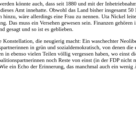
erden könnte auch, dass seit 1880 und mit der Inbetriebnahme
 dieses Amt innehatte. Obwohl das Land bisher insgesamt 50
hinzu, wäre allerdings eine Frau zu nennen. Uta Nickel leit
ng. Das muss ein Versehen gewesen sein. Finanzen gehören 
nd gesagt und so ist es geblieben.
ie Konstellation, die neugierig macht: Ein waschechter Neolib
spartnerinnen in grün und sozialdemokratisch, von denen die e
en in ebenso vielen Teilen völlig vergessen haben, wo einst d
alitionspartnerinnen noch Reste von einst (in der FDP nicht 
. Wie ein Echo der Erinnerung, das manchmal auch ein wenig Ä