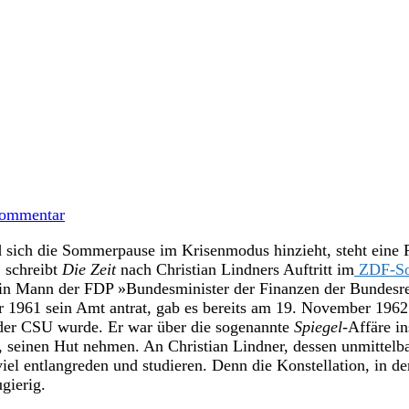
ommentar
sich die Sommerpause im Krisenmodus hinzieht, steht eine Re
 schreibt
Die Zeit
nach Christian Lindners Auftritt im
ZDF-So
in Mann der FDP »Bundesminister der Finanzen der Bundesre
1961 sein Amt antrat, gab es bereits am 19. November 1962 w
der CSU wurde. Er war über die sogenannte
Spiegel
-Affäre i
, seinen Hut nehmen. An Christian Lindner, dessen unmittelba
viel entlangreden und studieren. Denn die Konstellation, in 
gierig.