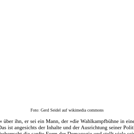
Foto: Gerd Seidel auf wikimedia commons
r« über ihn, er sei ein Mann, der »die Wahlkampfbühne in ein
. Das ist angesichts der Inhalte und der Ausrichtung seiner Poli
t, beherrscht die sanfte Form der Demagogie und stellt viele s