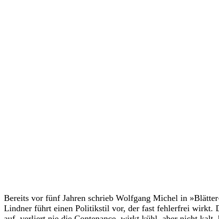
Bereits vor fünf Jahren schrieb Wolfgang Michel in »Blätte
Lindner führt einen Politikstil vor, der fast fehlerfrei wirkt
auf, verliert nie die Contenance, wirkt kühl, aber nicht kal