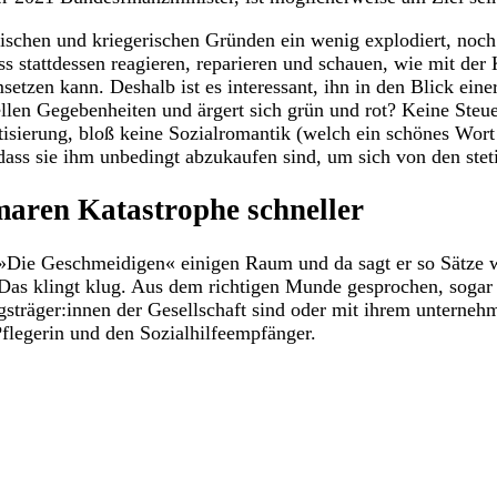
mischen und kriegerischen Gründen ein wenig explodiert, no
s stattdessen reagieren, reparieren und schauen, wie mit der 
tzen kann. Deshalb ist es interessant, ihn in den Blick eine
uellen Gegebenheiten und ärgert sich grün und rot? Keine St
tisierung, bloß keine Sozialromantik (welch ein schönes Wor
dass sie ihm unbedingt abzukaufen sind, um sich von den ste
aren Katastrophe schneller
e Geschmeidigen« einigen Raum und da sagt er so Sätze wie: 
« Das klingt klug. Aus dem richtigen Munde gesprochen, sogar
ungsträger:innen der Gesellschaft sind oder mit ihrem unter
Pflegerin und den Sozialhilfeempfänger.