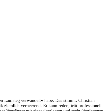
en Laufsteg verwandelt« habe. Das stimmt. Christian
tik ziemlich verheerend. Er kann reden, tritt professionell
einer Vorgänger mit einer überlegten und recht überlegenen