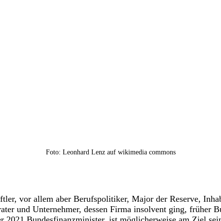
Foto: Leonhard Lenz auf wikimedia commons
tler, vor allem aber Berufspolitiker, Major der Reserve, Inha
erater und Unternehmer, dessen Firma insolvent ging, früher 
r 2021 Bundesfinanzminister, ist möglicherweise am Ziel se