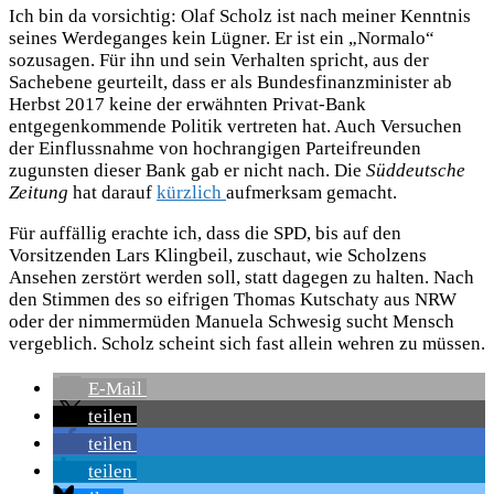
Ich bin da vorsichtig: Olaf Scholz ist nach meiner Kenntnis
seines Werdeganges kein Lügner. Er ist ein „Normalo“
sozusagen. Für ihn und sein Verhalten spricht, aus der
Sachebene geurteilt, dass er als Bundesfinanzminister ab
Herbst 2017 keine der erwähnten Privat-Bank
entgegenkommende Politik vertreten hat. Auch Versuchen
der Einflussnahme von hochrangigen Parteifreunden
zugunsten dieser Bank gab er nicht nach. Die
Süddeutsche
Zeitung
hat darauf
kürzlich
aufmerksam gemacht.
Für auffällig erachte ich, dass die SPD, bis auf den
Vorsitzenden Lars Klingbeil, zuschaut, wie Scholzens
Ansehen zerstört werden soll, statt dagegen zu halten. Nach
den Stimmen des so eifrigen Thomas Kutschaty aus NRW
oder der nimmermüden Manuela Schwesig sucht Mensch
vergeblich. Scholz scheint sich fast allein wehren zu müssen.
E-Mail
teilen
teilen
teilen