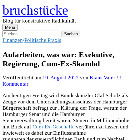
Zum
bruchstücke
Inhalt
überspringen
Blog für konstruktive Radikalität
Menü
Suchen
nach:
Finanzen
/
Politische Praxis
Aufarbeiten, was war: Exekutive,
Regierung, Cum-Ex-Skandal
Veröffentlicht
am
19. August 2022
von
Klaus Vater
/
1
Kommentar
Am heutigen Freitag wird Bundeskanzler Olaf Scholz als
Zeuge vor dem Untersuchungsausschuss der Hamburger
Bürgerschaft befragt zur „Klärung der Frage, warum der
Hamburger Senat und die Hamburger
Steuerverwaltung bereit waren, Steuern in Millionenhöhe
mit Blick auf
Cum-Ex-Geschäfte
verjähren zu lassen und
inwieweit es dabei zur Einflussnahme
zugunsten der steuerpflichtigen Bank und zum Nachteil