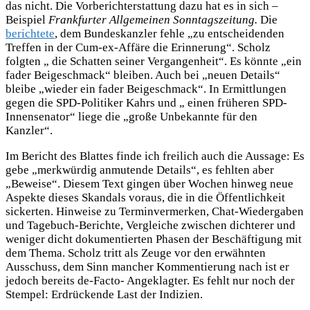
das nicht. Die Vorberichterstattung dazu hat es in sich –
Beispiel
Frankfurter Allgemeinen Sonntagszeitung.
Die
berichtete
, dem Bundeskanzler fehle „zu entscheidenden
Treffen in der Cum-ex-Affäre die Erinnerung“. Scholz
folgten „ die Schatten seiner Vergangenheit“. Es könnte „ein
fader Beigeschmack“ bleiben. Auch bei „neuen Details“
bleibe „wieder ein fader Beigeschmack“. In Ermittlungen
gegen die SPD-Politiker Kahrs und „ einen früheren SPD-
Innensenator“ liege die „große Unbekannte für den
Kanzler“.
Im Bericht des Blattes finde ich freilich auch die Aussage: Es
gebe „merkwürdig anmutende Details“, es fehlten aber
„Beweise“. Diesem Text gingen über Wochen hinweg neue
Aspekte dieses Skandals voraus, die in die Öffentlichkeit
sickerten. Hinweise zu Terminvermerken, Chat-Wiedergaben
und Tagebuch-Berichte, Vergleiche zwischen dichterer und
weniger dicht dokumentierten Phasen der Beschäftigung mit
dem Thema. Scholz tritt als Zeuge vor den erwähnten
Ausschuss, dem Sinn mancher Kommentierung nach ist er
jedoch bereits de-Facto- Angeklagter. Es fehlt nur noch der
Stempel: Erdrückende Last der Indizien.