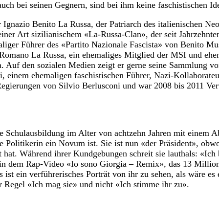
 auch bei seinen Gegnern, sind bei ihm keine faschistischen Id
or Ignazio Benito La Russa, der Patriarch des italienischen Ne
einer Art sizilianischem «La-Russa-Clan», der seit Jahrzehnte
aliger Führer des «Partito Nazionale Fascista» von Benito M
r Romano La Russa, ein ehemaliges Mitglied der MSI und ehe
alia. Auf den sozialen Medien zeigt er gerne seine Sammlung 
, einem ehemaligen faschistischen Führer, Nazi-Kollaborateu
 Regierungen von Silvio Berlusconi und war 2008 bis 2011 Ver
Schulausbildung im Alter von achtzehn Jahren mit einem Abitu
he Politikerin ein Novum ist. Sie ist nun «der Präsident», ob
 hat. Während ihrer Kundgebungen schreit sie lauthals: «Ich bi
 in dem Rap-Video «Io sono Giorgia – Remix», das 13 Million
t ein verführerisches Porträt von ihr zu sehen, als wäre es
r Regel «Ich mag sie» und nicht «Ich stimme ihr zu».