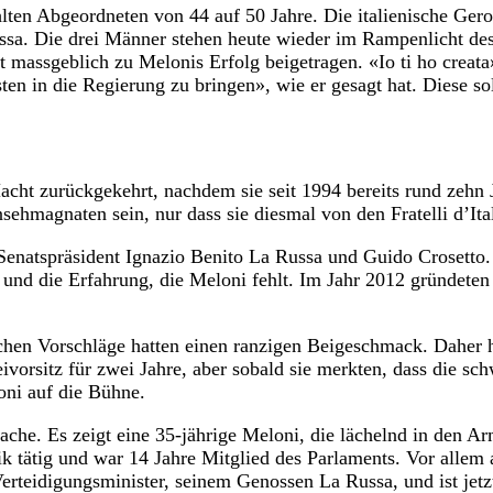
ten Abgeordneten von 44 auf 50 Jahre. Die italienische Geront
sa. Die drei Männer stehen heute wieder im Rampenlicht des P
 massgeblich zu Melonis Erfolg beigetragen. «Io ti ho creata»,
sten in die Regierung zu bringen», wie er gesagt hat. Diese s
acht zurückgekehrt, nachdem sie seit 1994 bereits rund zehn J
sehmagnaten sein, nur dass sie diesmal von den Fratelli d’Ita
Senatspräsident Ignazio Benito La Russa und Guido Crosetto.
nd die Erfahrung, die Meloni fehlt. Im Jahr 2012 gründeten sie
schen Vorschläge hatten einen ranzigen Beigeschmack. Daher ha
ivorsitz für zwei Jahre, aber sobald sie merkten, dass die s
oni auf die Bühne.
rache. Es zeigt eine 35-jährige Meloni, die lächelnd in den 
tik tätig und war 14 Jahre Mitglied des Parlaments. Vor allem
teidigungsminister, seinem Genossen La Russa, und ist jetzt 