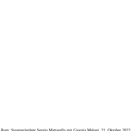
Rom: Staatspräsident Sergio Mattarella mit Giorgia Meloni, 21. Oktober 2022