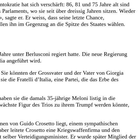
okratie hat sich verschärft: 86, 81 und 75 Jahre alt sind
arlaments, wo sie seit über dreissig Jahren sitzen. Wieder
 sagte er. Er weiss, dass seine letzte Chance,
ollen ihn im Gegenzug an die Spitze des Staates wählen.
ahre unter Berlusconi regiert hatte. Die neue Regierung
lia angeführt wird.
 Sie könnten der Grossvater und der Vater von Giorgia
 die Fratelli d’Italia, eine Partei, die das Erbe des
ben sie die damals 35-jährige Meloni listig in die
chwächste Figur des Trios zu ihrem Trumpf werden könnte,
Armen von Guido Crosetto liegt, einem sympathischen
 aber leitete Crosetto eine Kriegswaffenfirma und den
selber Verteidigungsminister. Er wurde später Mitglied der