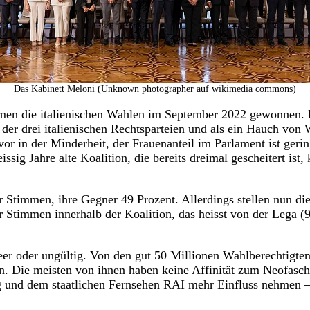
Das Kabinett Meloni (Unknown photographer auf wikimedia commons)
Stimmen die italienischen Wahlen im September 2022 gewonnen.
 der drei italienischen Rechtsparteien und als ein Hauch von 
e vor in der Minderheit, der Frauenanteil im Parlament ist ger
sig Jahre alte Koalition, die bereits dreimal gescheitert is
der Stimmen, ihre Gegner 49 Prozent. Allerdings stellen nun d
 Stimmen innerhalb der Koalition, das heisst von der Lega (9 
eer oder ungültig. Von den gut 50 Millionen Wahlberechtigten 
ten. Die meisten von ihnen haben keine Affinität zum Neofasc
g und dem staatlichen Fernsehen RAI mehr Einfluss nehmen – 