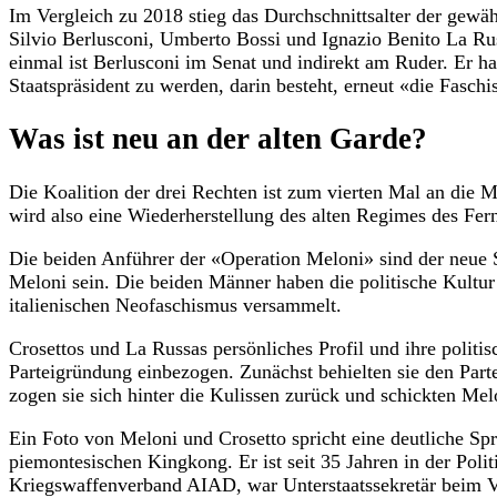
Im Vergleich zu 2018 stieg das Durchschnittsalter der gewähl
Silvio Berlusconi, Umberto Bossi und Ignazio Benito La Rus
einmal ist Berlusconi im Senat und indirekt am Ruder. Er hat
Staatspräsident zu werden, darin besteht, erneut «die Faschi
Was ist neu an der alten Garde?
Die Koalition der drei Rechten ist zum vierten Mal an die M
wird also eine Wiederherstellung des alten Regimes des Fern
Die beiden Anführer der «Operation Meloni» sind der neue 
Meloni sein. Die beiden Männer haben die politische Kultur u
italienischen Neofaschismus versammelt.
Crosettos und La Russas persönliches Profil und ihre politi
Parteigründung einbezogen. Zunächst behielten sie den Parte
zogen sie sich hinter die Kulissen zurück und schickten Mel
Ein Foto von Meloni und Crosetto spricht eine deutliche Sp
piemontesischen Kingkong. Er ist seit 35 Jahren in der Poli
Kriegswaffenverband AIAD, war Unterstaatssekretär beim Ver