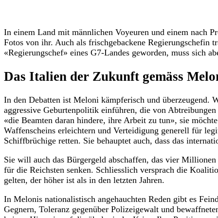
In einem Land mit männlichen Voyeuren und einem nach Prom
Fotos von ihr. Auch als frischgebackene Regierungschefin trä
«Regierungschef» eines G7-Landes geworden, muss sich ab
Das Italien der Zukunft gemäss Melo
In den Debatten ist Meloni kämpferisch und überzeugend. Wa
aggressive Geburtenpolitik einführen, die von Abtreibungen 
«die Beamten daran hindere, ihre Arbeit zu tun», sie möch
Waffenscheins erleichtern und Verteidigung generell für leg
Schiffbrüchige retten. Sie behauptet auch, dass das internat
Sie will auch das Bürgergeld abschaffen, das vier Millionen
für die Reichsten senken. Schliesslich versprach die Koalit
gelten, der höher ist als in den letzten Jahren.
In Melonis nationalistisch angehauchten Reden gibt es Fe
Gegnern, Toleranz gegenüber Polizeigewalt und bewaffneten 