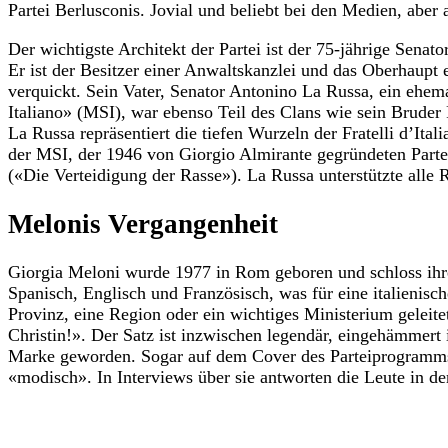
Partei Berlusconis. Jovial und beliebt bei den Medien, aber
Der wichtigste Architekt der Partei ist der 75-jährige Senat
Er ist der Besitzer einer Anwaltskanzlei und das Oberhaupt 
verquickt. Sein Vater, Senator Antonino La Russa, ein ehem
Italiano» (MSI), war ebenso Teil des Clans wie sein Brude
La Russa repräsentiert die tiefen Wurzeln der Fratelli d’It
der MSI, der 1946 von Giorgio Almirante gegründeten Partei
(«Die Verteidigung der Rasse»). La Russa unterstützte alle
Melonis Vergangenheit
Giorgia Meloni wurde 1977 in Rom geboren und schloss ihre 
Spanisch, Englisch und Französisch, was für eine italienisc
Provinz, eine Region oder ein wichtiges Ministerium geleitet
Christin!». Der Satz ist inzwischen legendär, eingehämmert
Marke geworden. Sogar auf dem Cover des Parteiprogramms is
«modisch». In Interviews über sie antworten die Leute in de