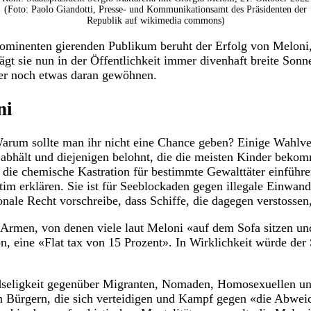
(Foto: Paolo Giandotti, Presse- und Kommunikationsamt des Präsidenten der
Republik auf wikimedia commons)
inenten gierenden Publikum beruht der Erfolg von Meloni, e
gt sie nun in der Öffentlichkeit immer divenhaft breite Sonne
er noch etwas daran gewöhnen.
ni
rum sollte man ihr nicht eine Chance geben? Einige Wahlvers
abhält und diejenigen belohnt, die die meisten Kinder bekomme
te die chemische Kastration für bestimmte Gewalttäter einfü
itim erklären. Sie ist für Seeblockaden gegen illegale Einwan
ionale Recht vorschreibe, dass Schiffe, die dagegen verstosse
 Armen, von denen viele laut Meloni «auf dem Sofa sitzen und 
ion, eine «Flat tax von 15 Prozent». In Wirklichkeit würde de
indseligkeit gegenüber Migranten, Nomaden, Homosexuellen 
Bürgern, die sich verteidigen und Kampf gegen «die Abweichu