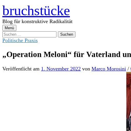
Zum
bruchstücke
Inhalt
überspringen
Blog für konstruktive Radikalität
Menü
Suchen
nach:
Politische Praxis
„Operation Meloni“ für Vaterland un
Veröffentlicht
am
1. November 2022
von
Marco Morosini
/