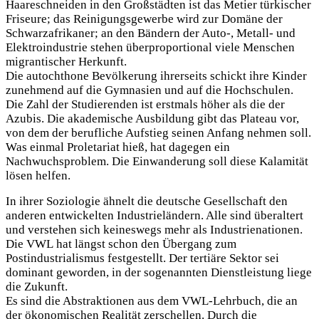
Haareschneiden in den Großstädten ist das Metier türkischer
Friseure; das Reinigungsgewerbe wird zur Domäne der
Schwarzafrikaner; an den Bändern der Auto-, Metall- und
Elektroindustrie stehen überproportional viele Menschen
migrantischer Herkunft.
Die autochthone Bevölkerung ihrerseits schickt ihre Kinder
zunehmend auf die Gymnasien und auf die Hochschulen.
Die Zahl der Studierenden ist erstmals höher als die der
Azubis. Die akademische Ausbildung gibt das Plateau vor,
von dem der berufliche Aufstieg seinen Anfang nehmen soll.
Was einmal Proletariat hieß, hat dagegen ein
Nachwuchsproblem. Die Einwanderung soll diese Kalamität
lösen helfen.
In ihrer Soziologie ähnelt die deutsche Gesellschaft den
anderen entwickelten Industrieländern. Alle sind überaltert
und verstehen sich keineswegs mehr als Industrienationen.
Die VWL hat längst schon den Übergang zum
Postindustrialismus festgestellt. Der tertiäre Sektor sei
dominant geworden, in der sogenannten Dienstleistung liege
die Zukunft.
Es sind die Abstraktionen aus dem VWL-Lehrbuch, die an
der ökonomischen Realität zerschellen. Durch die