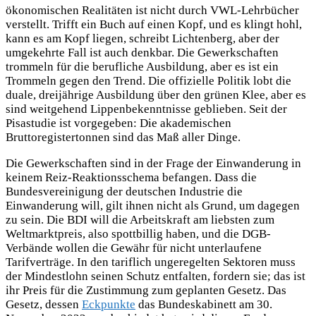
ökonomischen Realitäten ist nicht durch VWL-Lehrbücher
verstellt. Trifft ein Buch auf einen Kopf, und es klingt hohl,
kann es am Kopf liegen, schreibt Lichtenberg, aber der
umgekehrte Fall ist auch denkbar. Die Gewerkschaften
trommeln für die berufliche Ausbildung, aber es ist ein
Trommeln gegen den Trend. Die offizielle Politik lobt die
duale, dreijährige Ausbildung über den grünen Klee, aber es
sind weitgehend Lippenbekenntnisse geblieben. Seit der
Pisastudie ist vorgegeben: Die akademischen
Bruttoregistertonnen sind das Maß aller Dinge.
Die Gewerkschaften sind in der Frage der Einwanderung in
keinem Reiz-Reaktionsschema befangen. Dass die
Bundesvereinigung der deutschen Industrie die
Einwanderung will, gilt ihnen nicht als Grund, um dagegen
zu sein. Die BDI will die Arbeitskraft am liebsten zum
Weltmarktpreis, also spottbillig haben, und die DGB-
Verbände wollen die Gewähr für nicht unterlaufene
Tarifverträge. In den tariflich ungeregelten Sektoren muss
der Mindestlohn seinen Schutz entfalten, fordern sie; das ist
ihr Preis für die Zustimmung zum geplanten Gesetz. Das
Gesetz, dessen
Eckpunkte
das Bundeskabinett am 30.