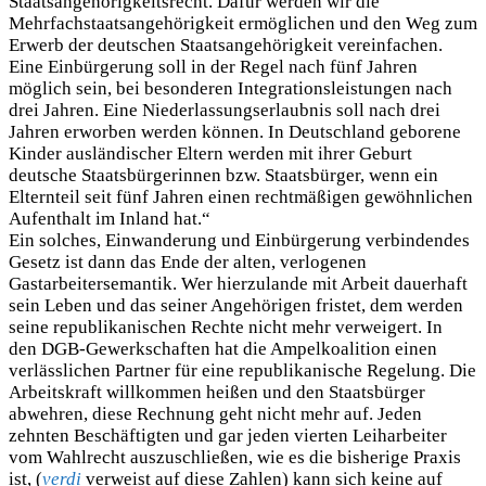
Staatsangehörigkeitsrecht. Dafür werden wir die
Mehrfachstaatsangehörigkeit ermöglichen und den Weg zum
Erwerb der deutschen Staatsangehörigkeit vereinfachen.
Eine Einbürgerung soll in der Regel nach fünf Jahren
möglich sein, bei besonderen Integrationsleistungen nach
drei Jahren. Eine Niederlassungserlaubnis soll nach drei
Jahren erworben werden können. In Deutschland geborene
Kinder ausländischer Eltern werden mit ihrer Geburt
deutsche Staatsbürgerinnen bzw. Staatsbürger, wenn ein
Elternteil seit fünf Jahren einen rechtmäßigen gewöhnlichen
Aufenthalt im Inland hat.“
Ein solches, Einwanderung und Einbürgerung verbindendes
Gesetz ist dann das Ende der alten, verlogenen
Gastarbeitersemantik. Wer hierzulande mit Arbeit dauerhaft
sein Leben und das seiner Angehörigen fristet, dem werden
seine republikanischen Rechte nicht mehr verweigert. In
den DGB-Gewerkschaften hat die Ampelkoalition einen
verlässlichen Partner für eine republikanische Regelung. Die
Arbeitskraft willkommen heißen und den Staatsbürger
abwehren, diese Rechnung geht nicht mehr auf. Jeden
zehnten Beschäftigten und gar jeden vierten Leiharbeiter
vom Wahlrecht auszuschließen, wie es die bisherige Praxis
ist, (
verdi
verweist auf diese Zahlen) kann sich keine auf