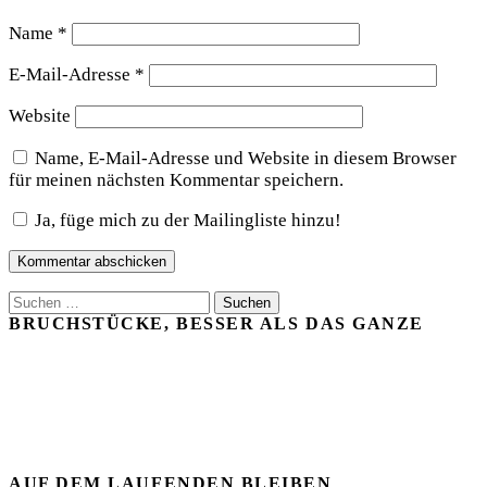
Name
*
E-Mail-Adresse
*
Website
Name, E-Mail-Adresse und Website in diesem Browser
für meinen nächsten Kommentar speichern.
Ja, füge mich zu der Mailingliste hinzu!
Suchen
nach:
BRUCHSTÜCKE, BESSER ALS DAS GANZE
AUF DEM LAUFENDEN BLEIBEN