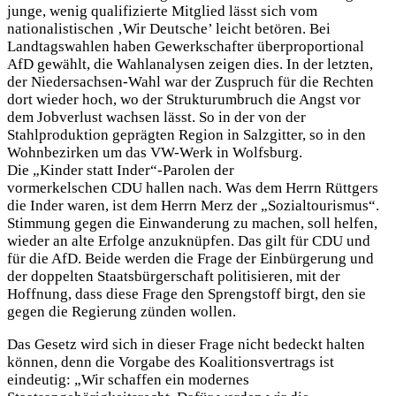
junge, wenig qualifizierte Mitglied lässt sich vom
nationalistischen ‚Wir Deutsche’ leicht betören. Bei
Landtagswahlen haben Gewerkschafter überproportional
AfD gewählt, die Wahlanalysen zeigen dies. In der letzten,
der Niedersachsen-Wahl war der Zuspruch für die Rechten
dort wieder hoch, wo der Strukturumbruch die Angst vor
dem Jobverlust wachsen lässt. So in der von der
Stahlproduktion geprägten Region in Salzgitter, so in den
Wohnbezirken um das VW-Werk in Wolfsburg.
Die „Kinder statt Inder“-Parolen der
vormerkelschen CDU hallen nach. Was dem Herrn Rüttgers
die Inder waren, ist dem Herrn Merz der „Sozialtourismus“.
Stimmung gegen die Einwanderung zu machen, soll helfen,
wieder an alte Erfolge anzuknüpfen. Das gilt für CDU und
für die AfD. Beide werden die Frage der Einbürgerung und
der doppelten Staatsbürgerschaft politisieren, mit der
Hoffnung, dass diese Frage den Sprengstoff birgt, den sie
gegen die Regierung zünden wollen.
Das Gesetz wird sich in dieser Frage nicht bedeckt halten
können, denn die Vorgabe des Koalitionsvertrags ist
eindeutig: „Wir schaffen ein modernes