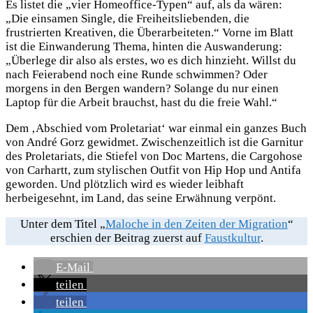
Es listet die „vier Homeoffice-Typen“ auf, als da wären:
„Die einsamen Single, die Freiheitsliebenden, die
frustrierten Kreativen, die Überarbeiteten.“ Vorne im Blatt
ist die Einwanderung Thema, hinten die Auswanderung:
„Überlege dir also als erstes, wo es dich hinzieht. Willst du
nach Feierabend noch eine Runde schwimmen? Oder
morgens in den Bergen wandern? Solange du nur einen
Laptop für die Arbeit brauchst, hast du die freie Wahl.“
Dem ‚Abschied vom Proletariat‘ war einmal ein ganzes Buch
von André Gorz gewidmet. Zwischenzeitlich ist die Garnitur
des Proletariats, die Stiefel von Doc Martens, die Cargohose
von Carhartt, zum stylischen Outfit von Hip Hop und Antifa
geworden. Und plötzlich wird es wieder leibhaft
herbeigesehnt, im Land, das seine Erwähnung verpönt.
Unter dem Titel „
Maloche in den Zeiten der Migration
“
erschien der Beitrag zuerst auf
Faustkultur
.
E-Mail
teilen
teilen