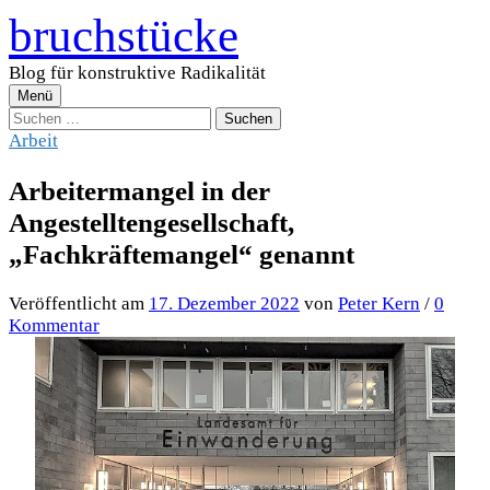
Zum
bruchstücke
Inhalt
überspringen
Blog für konstruktive Radikalität
Menü
Suchen
nach:
Arbeit
Arbeitermangel in der
Angestelltengesellschaft,
„Fachkräftemangel“ genannt
Veröffentlicht
am
17. Dezember 2022
von
Peter Kern
/
0
Kommentar