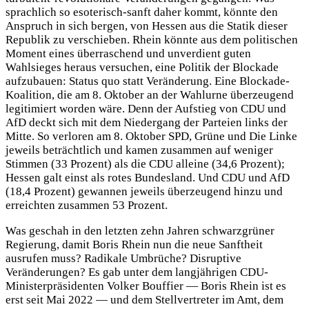
sprachlich so esoterisch-sanft daher kommt, könnte den
Anspruch in sich bergen, von Hessen aus die Statik dieser
Republik zu verschieben. Rhein könnte aus dem politischen
Moment eines überraschend und unverdient guten
Wahlsieges heraus versuchen, eine Politik der Blockade
aufzubauen: Status quo statt Veränderung. Eine Blockade-
Koalition, die am 8. Oktober an der Wahlurne überzeugend
legitimiert worden wäre. Denn der Aufstieg von CDU und
AfD deckt sich mit dem Niedergang der Parteien links der
Mitte. So verloren am 8. Oktober SPD, Grüne und Die Linke
jeweils beträchtlich und kamen zusammen auf weniger
Stimmen (33 Prozent) als die CDU alleine (34,6 Prozent);
Hessen galt einst als rotes Bundesland. Und CDU und AfD
(18,4 Prozent) gewannen jeweils überzeugend hinzu und
erreichten zusammen 53 Prozent.
Was geschah in den letzten zehn Jahren schwarzgrüner
Regierung, damit Boris Rhein nun die neue Sanftheit
ausrufen muss? Radikale Umbrüche? Disruptive
Veränderungen? Es gab unter dem langjährigen CDU-
Ministerpräsidenten Volker Bouffier — Boris Rhein ist es
erst seit Mai 2022 — und dem Stellvertreter im Amt, dem