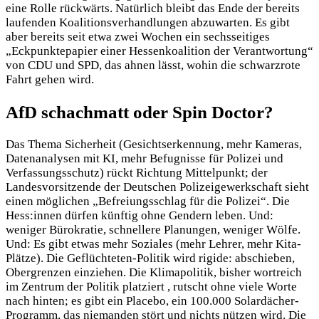
eine Rolle rückwärts. Natürlich bleibt das Ende der bereits
laufenden Koalitionsverhandlungen abzuwarten. Es gibt
aber bereits seit etwa zwei Wochen ein sechsseitiges
„Eckpunktepapier einer Hessenkoalition der Verantwortung“
von CDU und SPD, das ahnen lässt, wohin die schwarzrote
Fahrt gehen wird.
AfD schachmatt oder Spin Doctor?
Das Thema Sicherheit (Gesichtserkennung, mehr Kameras,
Datenanalysen mit KI, mehr Befugnisse für Polizei und
Verfassungsschutz) rückt Richtung Mittelpunkt; der
Landesvorsitzende der Deutschen Polizeigewerkschaft sieht
einen möglichen „Befreiungsschlag für die Polizei“. Die
Hess:innen dürfen künftig ohne Gendern leben. Und:
weniger Bürokratie, schnellere Planungen, weniger Wölfe.
Und: Es gibt etwas mehr Soziales (mehr Lehrer, mehr Kita-
Plätze). Die Geflüchteten-Politik wird rigide: abschieben,
Obergrenzen einziehen. Die Klimapolitik, bisher wortreich
im Zentrum der Politik platziert , rutscht ohne viele Worte
nach hinten; es gibt ein Placebo, ein 100.000 Solardächer-
Programm, das niemanden stört und nichts nützen wird. Die