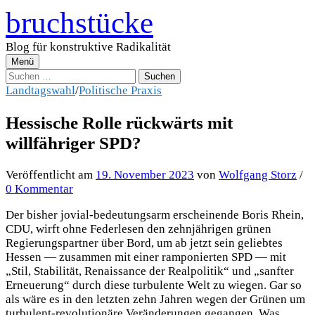
Zum
bruchstücke
Inhalt
überspringen
Blog für konstruktive Radikalität
Menü
Suchen
nach:
Landtagswahl
/
Politische Praxis
Hessische Rolle rückwärts mit
willfähriger SPD?
Veröffentlicht
am
19. November 2023
von
Wolfgang Storz
/
0 Kommentar
Der bisher jovial-bedeutungsarm erscheinende Boris Rhein,
CDU, wirft ohne Federlesen den zehnjährigen grünen
Regierungspartner über Bord, um ab jetzt sein geliebtes
Hessen — zusammen mit einer ramponierten SPD — mit
„Stil, Stabilität, Renaissance der Realpolitik“ und „sanfter
Erneuerung“ durch diese turbulente Welt zu wiegen. Gar so
als wäre es in den letzten zehn Jahren wegen der Grünen um
turbulent-revolutionäre Veränderungen gegangen. Was