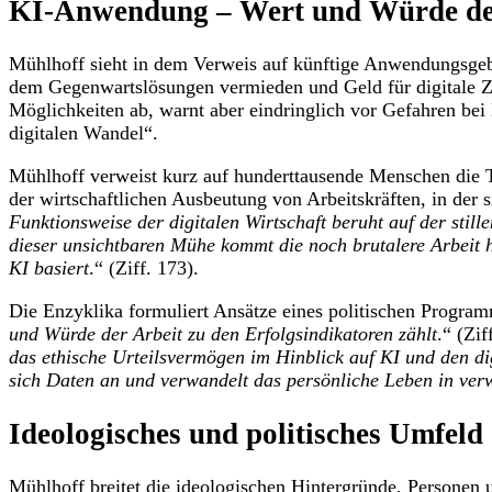
KI-Anwendung – Wert und Würde de
Mühlhoff sieht in dem Verweis auf künftige Anwendungsgebi
dem Gegenwartslösungen vermieden und Geld für digitale Zu
Möglichkeiten ab, warnt aber eindringlich vor Gefahren bei
digitalen Wandel“.
Mühlhoff verweist kurz auf hunderttausende Menschen die T
der wirtschaftlichen Ausbeutung von Arbeitskräften, in der 
Funktionsweise der digitalen Wirtschaft beruht auf der stil
dieser unsichtbaren Mühe kommt die noch brutalere Arbeit h
KI basiert
.“ (Ziff. 173).
Die Enzyklika formuliert Ansätze eines politischen Program
und Würde der Arbeit zu den Erfolgsindikatoren zählt
.“ (Zi
das ethische Urteilsvermögen im Hinblick auf KI und den di
sich Daten an und verwandelt das persönliche Leben in ver
Ideologisches und politisches Umfeld
Mühlhoff breitet die ideologischen Hintergründe, Personen 