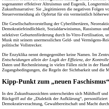
sogenannter effektiver Altruismus und Eugenik, Longtermini
Zukunftsnarrative: Sie „legitimieren die negativen Folgen v
Steuervermeidung als Opfertat für ein vermeintlich höherwer
Die Gesellschaftsvorstellung der Cyberlibertären, Neoreakt
Demokratiefeindlichkeit, Sozialdarwinismus, Rassismus und 
selektiver Geburtenförderung durch In-Vitro-Fertilisation, 
Musk mit seinem unermesslichen Geld- und Vermögens-Reic
politische Vollstrecker.
Die Enzyklika nennt demgegenüber keine Namen. Im Zentrum
Entscheidungen allein der Logik der Effizienz, der Kontrolle
Daten und Rechenleistung in vielen Fällen nicht in der Hand
Zugangsbedingungen, die Regeln der Sichtbarkeit und die Mög
Kipp-Punkt zum „neuen Faschismu
In den Zukunftsaussichten unterscheiden sich Mühlhoff un
Rückgriff auf die „Dialektik der Aufklärung“, personifizier
Demokratieverachtung, Gewaltbereitschaft und Macht durch 