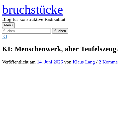
Zum
bruchstücke
Inhalt
überspringen
Blog für konstruktive Radikalität
Menü
Suchen
nach:
KI
KI: Menschenwerk, aber Teufelszeug
Veröffentlicht
am
14. Juni 2026
von
Klaus Lang
/
2 Kommen