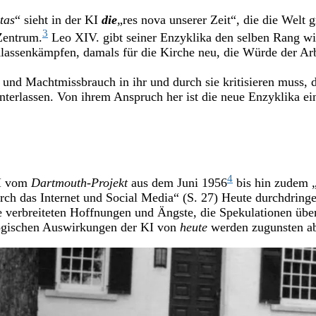
tas
“ sieht in der KI
die
„res nova unserer Zeit“, die die Welt g
3
Zentrum.
Leo XIV. gibt seiner Enzyklika den selben Rang w
 Klassenkämpfen, damals für die Kirche neu, die Würde der Ar
 Machtmissbrauch in ihr und durch sie kritisieren muss, die 
nterlassen. Von ihrem Anspruch her ist die neue Enzyklika ei
4
KI vom
Dartmouth-Projekt
aus dem Juni 1956
bis hin zudem „
rch das Internet und Social Media“ (S. 27) Heute durchdrin
die verbreiteten Hoffnungen und Ängste, die Spekulationen übe
logischen Auswirkungen der KI von
heute
werden zugunsten abs