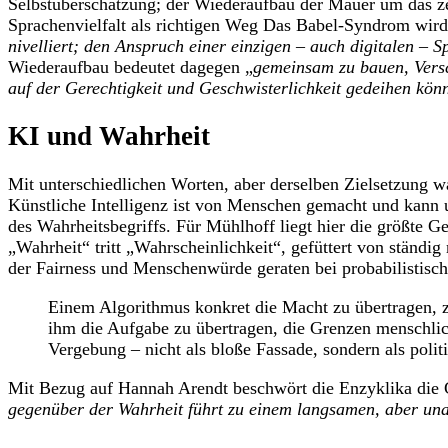
Selbstüberschätzung; der Wiederaufbau der Mauer um das ze
Sprachenvielfalt als richtigen Weg Das Babel-Syndrom wird 
nivelliert; den Anspruch einer einzigen – auch digitalen – S
Wiederaufbau bedeutet dagegen „
gemeinsam zu bauen, Vers
auf der Gerechtigkeit und Geschwisterlichkeit gedeihen kön
KI und Wahrheit
Mit unterschiedlichen Worten, aber derselben Zielsetzung w
Künstliche Intelligenz ist von Menschen gemacht und kann u
des Wahrheitsbegriffs. Für Mühlhoff liegt hier die größte 
„Wahrheit“ tritt „Wahrscheinlichkeit“, gefüttert von ständi
der Fairness und Menschenwürde geraten bei probabilistische
Einem Algorithmus konkret die Macht zu übertragen, z
ihm die Aufgabe zu übertragen, die Grenzen menschlic
Vergebung – nicht als bloße Fassade, sondern als polit
Mit Bezug auf Hannah Arendt beschwört die Enzyklika die 
gegenüber der Wahrheit führt zu einem langsamen, aber una