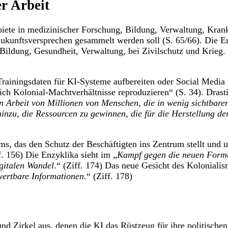
r Arbeit
ete in medizinischer Forschung, Bildung, Verwaltung, Krank
kunftsversprechen gesammelt werden soll (S. 65/66). Die En
 Bildung, Gesundheit, Verwaltung, bei Zivilschutz und Krieg
rainingsdaten für KI-Systeme aufbereiten oder Social Media
sich Kolonial-Machtverhältnisse reproduzieren“ (S. 34). Drast
len Arbeit von Millionen von Menschen, die in wenig sichtbare
inzu, die Ressourcen zu gewinnen, die für die Herstellung d
ms, das den Schutz der Beschäftigten ins Zentrum stellt und
ff. 156) Die Enzyklika sieht im „
Kampf gegen die neuen Forme
gitalen Wandel
.“ (Ziff. 174) Das neue Gesicht des Kolonialis
wertbare Informationen.
“ (Ziff. 178)
und Zirkel aus, denen die KI das Rüstzeug für ihre politisch