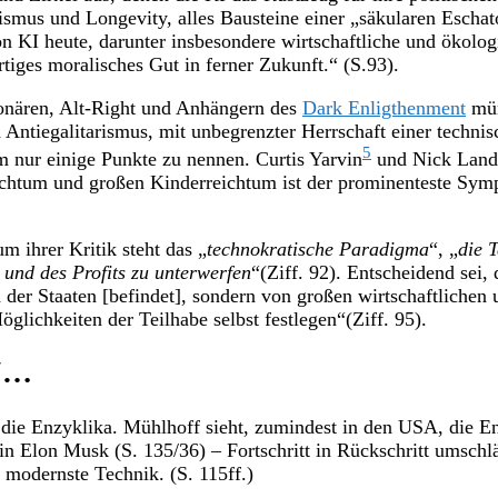
smus und Longevity, alles Bausteine einer „säkularen Eschato
on KI heute, darunter insbesondere wirtschaftliche und ökolo
tiges moralisches Gut in ferner Zukunft.“ (S.93).
ionären, Alt-Right und Anhängern des
Dark Enligthenment
mün
Antiegalitarismus, mit unbegrenzter Herrschaft einer technis
5
um nur einige Punkte zu nennen. Curtis Yarvin
und Nick Land
htum und großen Kinderreichtum ist der prominenteste Symp
 ihrer Kritik steht das „
technokratische Paradigma
“, „
die T
 und des Profits zu unterwerfen
“(Ziff. 92). Entscheidend sei, 
 der Staaten [befindet], sondern von großen wirtschaftlichen 
lichkeiten der Teilhabe selbst festlegen“(Ziff. 95).
s“…
d die Enzyklika. Mühlhoff sieht, zumindest in den USA, die
t in Elon Musk (S. 135/36) – Fortschritt in Rückschritt umsc
modernste Technik. (S. 115ff.)