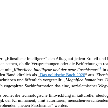
ert „Künstliche Intelligenz“ den Alltag auf jedem Erdteil und 
en stehen, ob die Versprechungen oder die Befürchtungen real
1
at mit „
Künstliche Intelligenz und der neue Faschismus
“
in 
 den Band kürzlich als „
Das politische Buch 2026
“ aus. Ebenf
chrieben und öffentlich vorgestellt: „
Magnifica humanitas. Ü
sch zugespitzte Sachinformation das eine, sozialethischer Weg
s ordnet die technologische Entwicklung in kulturelle, ideo
Logik der KI immanent, „mit autoritären, menschenverachtend
s drohenden „neuen Faschismus“ werden
.