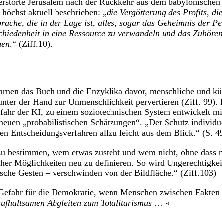
rstörte Jerusalem nach der Rückkehr aus dem babylonischen E
höchst aktuell beschrieben: „
die Vergötterung des Profits, d
prache, die in der Lage ist, alles, sogar das Geheimnis der P
chiedenheit in eine Ressource zu verwandeln und das Zuhör
nen
.“ (Ziff.10).
arnen das Buch und die Enzyklika davor, menschliche und küns
nter der Hand zur Unmenschlichkeit pervertieren (Ziff. 99).
Gefahr der KI, zu einem soziotechnischen System entwickelt m
g neuen „probabilistischen Schätzungen“. „Der Schutz individ
n Entscheidungsverfahren allzu leicht aus dem Blick.“ (S. 49
u bestimmen, wem etwas zusteht und wem nicht, ohne dass no
her Möglichkeiten neu zu definieren. So wird Ungerechtigkei
ische Gesten – verschwinden von der Bildfläche.“ (Ziff.103)
Gefahr für die Demokratie, wenn Menschen zwischen Fakten u
ufhaltsamen Abgleiten zum Totalitarismus
… «