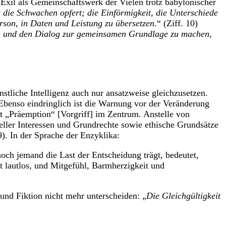
xil als Gemeinschaftswerk der Vielen trotz babylonischer
ie die Schwachen opfert; die Einförmigkeit, die Unterschiede
erson, in Daten und Leistung zu übersetzen
.“ (Ziff. 10)
en und den Dialog zur gemeinsamen Grundlage zu machen,
tliche Intelligenz auch nur ansatzweise gleichzusetzen.
 Ebenso eindringlich ist die Warnung vor der Veränderung
it „Präemption“ [Vorgriff] im Zentrum. Anstelle von
ueller Interessen und Grundrechte sowie ethische Grundsätze
). In der Sprache der Enzyklika:
ch jemand die Last der Entscheidung trägt, bedeutet,
t lautlos, und Mitgefühl, Barmherzigkeit und
nd Fiktion nicht mehr unterscheiden: „
Die Gleichgültigkeit