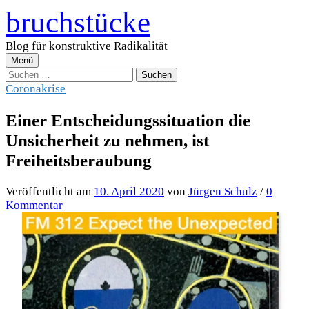
Zum
bruchstücke
Inhalt
überspringen
Blog für konstruktive Radikalität
Menü
Suchen
nach:
Coronakrise
Einer Entscheidungssituation die
Unsicherheit zu nehmen, ist
Freiheitsberaubung
Veröffentlicht
am
10. April 2020
von
Jürgen Schulz
/
0
Kommentar