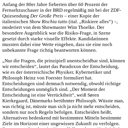
Anfang der 80er Jahre fieberten über 60 Prozent der
Fernsehzuschauer in der BRD regelmäßig mit bei der ZDF-
Quizsendung
Der Große Preis
– einer Kopie der
italienischen Show
Rischia tutto
(ital. „Riskiere alles“) –,
moderiert von dem Showmaster Wim Thoelke. Der
besondere Augenblick war die Risiko-Frage, in Szene
gesetzt durch starke visuelle Effekte. Kandidatinnen
mussten dabei eine Wette eingehen, dass sie eine noch
unbekannte Frage richtig beantworten können.
„Nur die Fragen, die prinzipiell unentscheidbar sind, können
wir entscheiden“, lautet das Paradoxon der Entscheidung,
wie es der österreichische Physiker, Kybernetiker und
Philosoph Heinz von Foerster formuliert hat.
Entscheidungen sind demnach notwendig, obwohl richtige
Entscheidungen unmöglich sind. „Der Moment der
Entscheidung ist eine Verrücktheit“, weiß Søren
Kierkegaard, Dänemarks berühmter Philosoph. Wüsste man,
was richtig ist, müsste man sich ja nicht mehr entscheiden,
sondern nur noch Regeln befolgen. Entscheiden heißt,
Alternativen bedenkend mit bestimmten Mitteln bestimmte
Ziele im Horizont einer ungewissen Zukunft zu verfolgen.