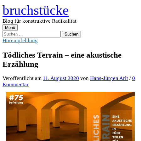
Zum
bruchstücke
Inhalt
überspringen
Blog für konstruktive Radikalität
Menü
Suchen
nach:
Hörempfehlung
Tödliches Terrain – eine akustische
Erzählung
Veröffentlicht
am
11. August 2020
von
Hans-Jürgen Arlt
/
0
Kommentar