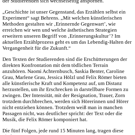
der Studierenden sich wechselseitig anspornen.
„Geschichte ist unser Gegenstand, das Erzählen selbst ein
Experiment“ sagt Behrens. „Mit welchen künstlerischen
Methoden gestalten wir ‚Erinnernde Gegenwart’, wie
erreichen wir wen und welche ästhetischen Strategien
erweitern unseren Begriff von ‚Erinnerungskultur’? Im
aktuellen Erzählprozess geht es um das Lebendig-Halten der
Vergangenheit für die Zukunft.“
Den Texten der Studierenden sind die Erschütterungen der
direkten Konfrontation mit dem tödlichen Terrain
anzuhören. Naomi Achternbusch, Saskia Benter, Caroline
Grau, Marlene Grau, Jessica Hölzl und Felix Römer bieten
alle künstlerische Kraft und Kompetenz auf, um Distanz
herzustellen, um ihr Erschrecken in darstellbare Formen zu
zwingen. Der Intensität, mit der Resignation, Trauer, Zorn
trotzdem durchbrechen, werden sich Hörerinnen und Hörer
nicht entziehen können. Trotzdem weiß man in manchen
Passagen nicht, was deutlicher spricht: der Text oder die
Musik, die Felix Römer komponiert hat.
Die fünf Folgen, jede rund 15 Minuten lang, tragen diese