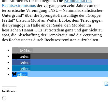
und Morden es für ihn beginnt. Die
Kriminalität des
Rechtsextremismus
der vergangenen zehn Jahre von der
terroristische Vereinigung „NSU – Nationalsozialistischer
Untergrund“ über die Sprengstoffanschläge der „Gruppe
Freital“ bis zum Mord an Walter Lübke, dem Terror gegen
die Synagoge in Halle an der Saale, den Morden im
hessischen Hanau… Es ist trotzdem ganz und gar nicht zu
spät, die Abschaffung der Demokratie und die Zerstörung
des Rechtsstaates durch Rechtsextremisten aufzuhalten.
E-Mail
teilen
teilen
teilen
teilen
Gefällt mir:
Wird
geladen …