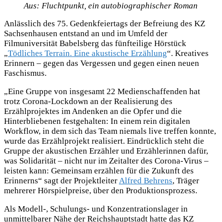
Aus: Fluchtpunkt, ein autobiographischer Roman
Anlässlich des 75. Gedenkfeiertags der Befreiung des KZ
Sachsenhausen entstand an und im Umfeld der
Filmuniversität Babelsberg das fünfteilige Hörstück
„
Tödliches Terrain. Eine akustische Erzählung
“. Kreatives
Erinnern – gegen das Vergessen und gegen einen neuen
Faschismus.
„Eine Gruppe von insgesamt 22 Medienschaffenden hat
trotz Corona-Lockdown an der Realisierung des
Erzählprojektes im Andenken an die Opfer und die
Hinterbliebenen festgehalten: In einem rein digitalen
Workflow, in dem sich das Team niemals live treffen konnte,
wurde das Erzählprojekt realisiert. Eindrücklich steht die
Gruppe der akustischen Erzähler und Erzählerinnen dafür,
was Solidarität – nicht nur im Zeitalter des Corona-Virus –
leisten kann: Gemeinsam erzählen für die Zukunft des
Erinnerns“ sagt der Projektleiter
Alfred Behrens
, Träger
mehrerer Hörspielpreise, über den Produktionsprozess.
Als Modell-, Schulungs- und Konzentrationslager in
unmittelbarer Nähe der Reichshauptstadt hatte das KZ