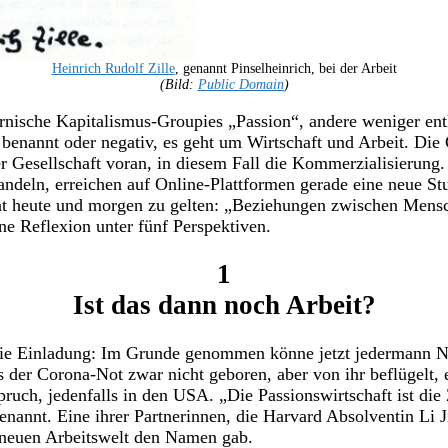
Heinrich Rudolf Zille
, genannt Pinselheinrich, bei der Arbeit
(Bild:
Public Domain
)
ornische Kapitalismus-Groupies „Passion“, andere weniger en
benannt oder negativ, es geht um Wirtschaft und Arbeit. Die 
r Gesellschaft voran, in diesem Fall die Kommerzialisierung.
andeln, erreichen auf Online-Plattformen gerade eine neue St
eint heute und morgen zu gelten: „Beziehungen zwischen Me
ine Reflexion unter fünf Perspektiven.
1
Ist das dann noch Arbeit?
 die Einladung: Im Grunde genommen könne jetzt jedermann N
 der Corona-Not zwar nicht geboren, aber von ihr beflügelt,
ruch, jedenfalls in den USA. „Die Passionswirtschaft ist die 
enannt. Eine ihrer Partnerinnen, die Harvard Absolventin Li Ji
n neuen Arbeitswelt den Namen gab.