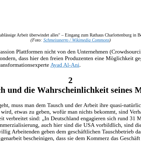
ablässige Arbeit überwindet alles“ – Eingang zum Rathaus Charlottenburg in Be
(Foto:
Schmeissnerro / Wikimedia Commons
)
Passion Plattformen nicht von den Unternehmen (Crowdsourci
ondern, dass hier den freien Produzenten eine Möglichkeit ge
Transformationsexperte
Ayad Al-Ani
.
2
h und die Wahrscheinlichkeit seines M
geht, muss man dem Tausch und der Arbeit ihre quasi-natürli
 wird, etwas zu geben, wofür man nichts bekommt, sind Verha
it verbreitet sind: „In Deutschland engagieren sich rund 31 
merzialisierung, auch hier sind die USA vorbildlich, sind 
willig Arbeitenden geben dem geschäftlichen Tauschbetrieb da
igenarbeit bescheinigen, dass sie dem Kommerz das Geschäft e