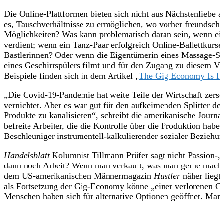
Die Online-Plattformen bieten sich nicht aus Nächstenliebe
es, Tauschverhältnisse zu ermöglichen, wo vorher freundsch
Möglichkeiten? Was kann problematisch daran sein, wenn ei
verdient; wenn ein Tanz-Paar erfolgreich Online-Ballettkurs
Bastlerinnen? Oder wenn die Eigentümerin eines Massage-St
eines Geschirrspülers filmt und für den Zugang zu diesem V
Beispiele finden sich in dem Artikel „
The Gig Economy Is Fa
„Die Covid-19-Pandemie hat weite Teile der Wirtschaft zer
vernichtet. Aber es war gut für den aufkeimenden Splitter d
Produkte zu kanalisieren“, schreibt die amerikanische Journa
befreite Arbeiter, die die Kontrolle über die Produktion hab
Beschleuniger instrumentell-kalkulierender sozialer Beziehu
Handelsblatt
Kolumnist Tillmann Prüfer sagt nicht Passion-
dann noch Arbeit? Wenn man verkauft, was man gerne macht?“
dem US-amerikanischen Männermagazin
Hustler
näher lieg
als Fortsetzung der Gig-Economy könne „einer verlorenen Ge
Menschen haben sich für alternative Optionen geöffnet. Man