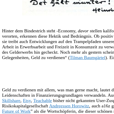
Hinter dem Bindestrich steht -Economy,
davor
stellen kalif
verorten, erkennen diese Hektik und Bedrängnis. Ob positiv 
sie treibt auch Entwicklungen auf den Trampelpfaden unsere
Arbeit in Erwerbsarbeit und Freizeit in Konsumzeit zu verw
des Gelderwerbs hin gecheckt. Noch mehr als gestern sch
Gelegenheiten, Geld zu verdienen“ (
Tilman Baumgärtel
). E
Geld zu verdienen mit allem, was man gerne macht, lautet
Leidenschaften in Finanzierungsgrundlagen verwandeln. Aus
Skillshare
,
Etsy
,
Teachable
bisher nicht gekannten User-Zusp
Risikokapitalgesellschaft
Andreessen Horowitz
, auch a16z g
Future of Work
” als die Wortschöpferin, die dieser schöne