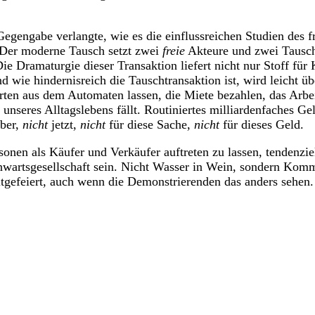
Gegengabe verlangte, wie es die einflussreichen Studien des 
 Der moderne Tausch setzt zwei
freie
Akteure und zwei Tauscho
ramaturgie dieser Transaktion liefert nicht nur Stoff für Kr
 wie hindernisreich die Tauschtransaktion ist, wird leicht ü
ten aus dem Automaten lassen, die Miete bezahlen, das Arbei
unseres Alltagslebens fällt. Routiniertes milliardenfaches Ge
ber,
nicht
jetzt,
nicht
für diese Sache,
nicht
für dieses Geld.
nen als Käufer und Verkäufer auftreten zu lassen, tendenziell
enwartsgesellschaft sein. Nicht Wasser in Wein, sondern Komm
tgefeiert, auch wenn die Demonstrierenden das anders sehen.