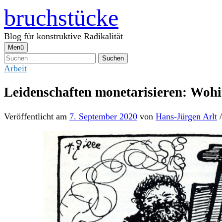
Zum
bruchstücke
Inhalt
überspringen
Blog für konstruktive Radikalität
Menü
Suchen
nach:
Arbeit
Leidenschaften monetarisieren: Wohin
Veröffentlicht
am
7. September 2020
von
Hans-Jürgen Arlt