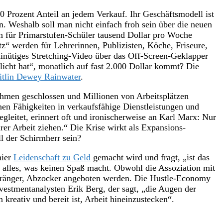
0 Prozent Anteil an jedem Verkauf. Ihr Geschäftsmodell ist
n. Weshalb soll man nicht einfach froh sein über die neuen
n für Primarstufen-Schüler tausend Dollar pro Woche
z“ werden für Lehrerinnen, Publizisten, Köche, Friseure,
inütiges Stretching-Video über das Off-Screen-Geklapper
licht hat“, monatlich auf fast 2.000 Dollar kommt? Die
itlin Dewey Rainwater
.
ehmen geschlossen und Millionen von Arbeitsplätzen
enen Fähigkeiten in verkaufsfähige Dienstleistungen und
egleitet, erinnert oft und ironischerweise an Karl Marx: Nur
hrer Arbeit ziehen.“ Die Krise wirkt als Expansions-
l der Schirmherr sein?
hier
Leidenschaft zu Geld
gemacht wird und fragt, „ist das
 alles, was keinen Spaß macht. Obwohl die Assoziation mit
 Dränger, Abzocker angeboten werden. Die Hustle-Economy
vestmentanalysten Erik Berg, der sagt, „die Augen der
reativ und bereit ist, Arbeit hineinzustecken“.