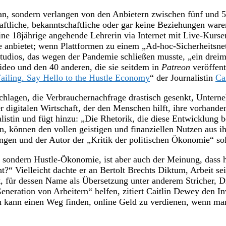
 an, sondern verlangen von den Anbietern zwischen fünf und 5
aftliche, bekanntschaftliche oder gar keine Beziehungen ware
ne 18jährige angehende Lehrerin via Internet mit Live-Kurse
e anbietet; wenn Plattformen zu einem „Ad-hoc-Sicherheitsnet
udios, das wegen der Pandemie schließen musste, „ein dreim
ideo und den 40 anderen, die sie seitdem in
Patreon
veröffent
iling. Say Hello to the Hustle Economy
“ der Journalistin
Ca
schlagen, die Verbrauchernachfrage drastisch gesenkt, Untern
er digitalen Wirtschaft, der den Menschen hilft, ihre vorhand
listin und fügt hinzu: „Die Rhetorik, die diese Entwicklung b
en, können den vollen geistigen und finanziellen Nutzen aus i
ngen und der Autor der „Kritik der politischen Ökonomie“ sol
, sondern Hustle-Ökonomie, ist aber auch der Meinung, dass 
 Vielleicht dachte er an Bertolt Brechts Diktum, Arbeit sei
t, für dessen Name als Übersetzung unter anderem Stricher,
neration von Arbeitern“ helfen, zitiert Caitlin Dewey den In
 kann einen Weg finden, online Geld zu verdienen, wenn man k