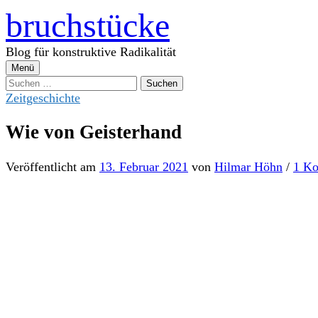
Zum
bruchstücke
Inhalt
überspringen
Blog für konstruktive Radikalität
Menü
Suchen
nach:
Zeitgeschichte
Wie von Geisterhand
Veröffentlicht
am
13. Februar 2021
von
Hilmar Höhn
/
1 K