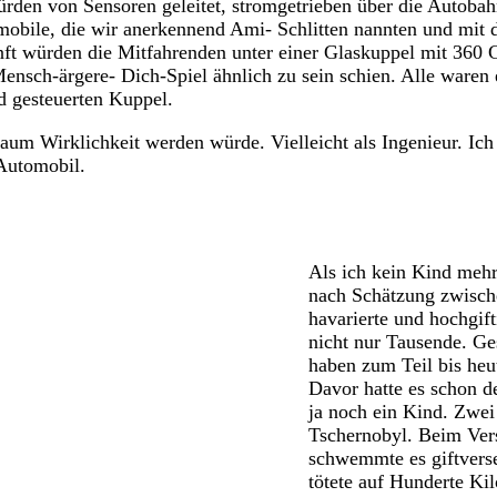
rden von Sensoren geleitet, stromgetrieben über die Autobahn
obile, die wir anerkennend Ami- Schlitten nannten und mit 
nft würden die Mitfahrenden unter einer Glaskuppel mit 360 
nsch-ärgere- Dich-Spiel ähnlich zu sein schien. Alle waren e
nd gesteuerten Kuppel.
Traum Wirklichkeit werden würde. Vielleicht als Ingenieur. Ich
Automobil.
Als ich kein Kind mehr
nach Schätzung zwisch
havarierte und hochgift
nicht nur Tausende. Ge
haben zum Teil bis heu
Davor hatte es schon d
ja noch ein Kind. Zwei 
Tschernobyl. Beim Vers
schwemmte es giftvers
tötete auf Hunderte Ki