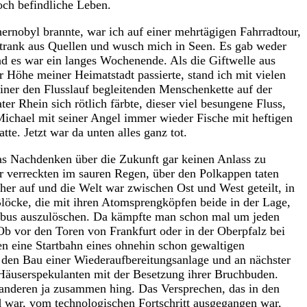
ch befindliche Leben.
hernobyl brannte, war ich auf einer mehrtägigen Fahrradtour,
 trank aus Quellen und wusch mich in Seen. Es gab weder
d es war ein langes Wochenende. Als die Giftwelle aus
r Höhe meiner Heimatstadt passierte, stand ich mit vielen
iner den Flusslauf begleitenden Menschenkette auf der
er Rhein sich rötlich färbte, dieser viel besungene Fluss,
ichael mit seiner Angel immer wieder Fische mit heftigen
e. Jetzt war da unten alles ganz tot.
das Nachdenken über die Zukunft gar keinen Anlass zu
 verreckten im sauren Regen, über den Polkappen taten
her auf und die Welt war zwischen Ost und West geteilt, in
löcke, die mit ihren Atomsprengköpfen beide in der Lage,
bus auszulöschen. Da kämpfte man schon mal um jeden
b vor den Toren von Frankfurt oder in der Oberpfalz bei
n eine Startbahn eines ohnehin schon gewaltigen
 den Bau einer Wiederaufbereitungsanlage und an nächster
 Häuserspekulanten mit der Besetzung ihrer Bruchbuden.
anderen ja zusammen hing. Das Versprechen, das in den
nd war, vom technologischen Fortschritt ausgegangen war,