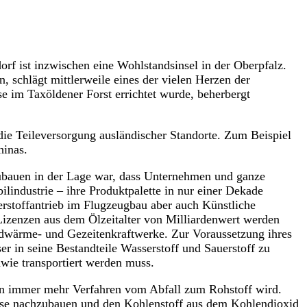
orf ist inzwischen eine Wohlstandsinsel in der Oberpfalz.
 schlägt mittlerweile eines der vielen Herzen der
se im Taxöldener Forst errichtet wurde, beherbergt
die Teileversorgung ausländischer Standorte. Zum Beispiel
hinas.
zubauen in der Lage war, dass Unternehmen und ganze
lindustrie – ihre Produktpalette in nur einer Dekade
rstoffantrieb im Flugzeugbau aber auch Künstliche
izenzen aus dem Ölzeitalter von Milliardenwert werden
Erdwärme- und Gezeitenkraftwerke. Zur Voraussetzung ihres
 in seine Bestandteile Wasserstoff und Sauerstoff zu
wie transportiert werden muss.
d in immer mehr Verfahren vom Abfall zum Rohstoff wird.
ese nachzubauen und den Kohlenstoff aus dem Kohlendioxid