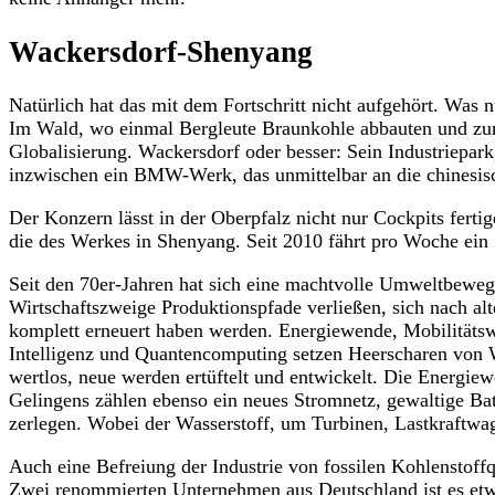
Wackersdorf-Shenyang
Natürlich hat das mit dem Fortschritt nicht aufgehört. Was 
Im Wald, wo einmal Bergleute Braunkohle abbauten und zum E
Globalisierung. Wackersdorf oder besser: Sein Industriepark
inzwischen ein BMW-Werk, das unmittelbar an die chinesisc
Der Konzern lässt in der Oberpfalz nicht nur Cockpits fert
die des Werkes in Shenyang. Seit 2010 fährt pro Woche ein
Seit den 70er-Jahren hat sich eine machtvolle Umweltbeweg
Wirtschaftszweige Produktionspfade verließen, sich nach al
komplett erneuert haben werden. Energiewende, Mobilitätsw
Intelligenz und Quantencomputing setzen Heerscharen von W
wertlos, neue werden ertüftelt und entwickelt. Die Energie
Gelingens zählen ebenso ein neues Stromnetz, gewaltige Bat
zerlegen. Wobei der Wasserstoff, um Turbinen, Lastkraftwag
Auch eine Befreiung der Industrie von fossilen Kohlenstoff
Zwei renommierten Unternehmen aus Deutschland ist es etw