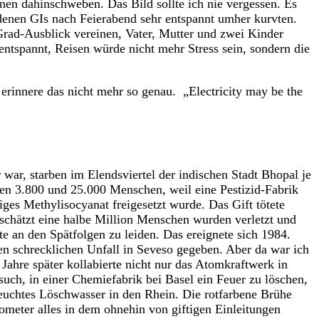
en dahinschweben. Das Bild sollte ich nie vergessen. Es
denen GIs nach Feierabend sehr entspannt umher kurvten.
Grad-Ausblick vereinen, Vater, Mutter und zwei Kinder
ntspannt, Reisen würde nicht mehr Stress sein, sondern die
 erinnere das nicht mehr so genau. „Electricity may be the
 war, starben im Elendsviertel der indischen Stadt Bhopal je
en 3.800 und 25.000 Menschen, weil eine Pestizid-Fabrik
iges Methylisocyanat freigesetzt wurde. Das Gift tötete
schätzt eine halbe Million Menschen wurden verletzt und
te an den Spätfolgen zu leiden. Das ereignete sich 1984.
en schrecklichen Unfall in Seveso gegeben. Aber da war ich
Jahre später kollabierte nicht nur das Atomkraftwerk in
uch, in einer Chemiefabrik bei Basel ein Feuer zu löschen,
euchtes Löschwasser in den Rhein. Die rotfarbene Brühe
lometer alles in dem ohnehin von giftigen Einleitungen