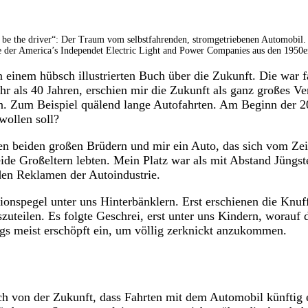
 be the driver“: Der Traum vom selbstfahrenden, stromgetriebenen Automobil. I
 der America’s Independet Electric Light and Power Companies aus den 1950er
in einem hübsch illustrierten Buch über die Zukunft. Die war 
hr als 40 Jahren, erschien mir die Zukunft als ganz großes Ve
ein. Zum Beispiel quälend lange Autofahrten. Am Beginn der
wollen soll?
en beiden großen Brüdern und mir ein Auto, das sich vom Zei
beide Großeltern lebten. Mein Platz war als mit Abstand Jüngs
enden Reklamen der Autoindustrie.
sionspegel unter uns Hinterbänklern. Erst erschienen die Knu
szuteilen. Es folgte Geschrei, erst unter uns Kindern, worauf
ngs meist erschöpft ein, um völlig zerknickt anzukommen.
uch von der Zukunft, dass Fahrten mit dem Automobil künfti