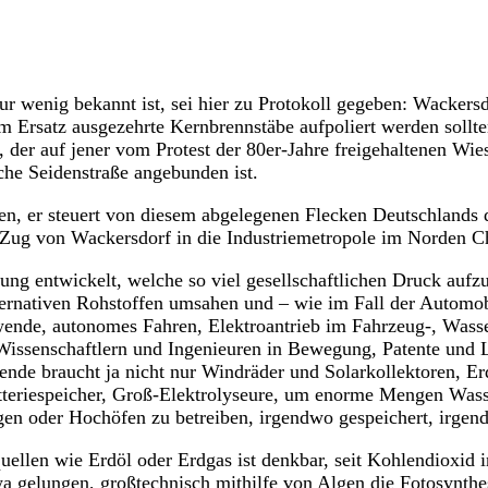
nur wenig bekannt ist, sei hier zu Protokoll gegeben: Wackersd
rsatz ausgezehrte Kernbrennstäbe aufpoliert werden sollten,
, der auf jener vom Protest der 80er-Jahre freigehaltenen Wie
he Seidenstraße angebunden ist.
igen, er steuert von diesem abgelegenen Flecken Deutschlands 
 Zug von Wackersdorf in die Industriemetropole im Norden C
ung entwickelt, welche so viel gesellschaftlichen Druck auf
ternativen Rohstoffen umsahen und – wie im Fall der Automobi
ende, autonomes Fahren, Elektroantrieb im Fahrzeug-, Wasse
issenschaftlern und Ingenieuren in Bewegung, Patente und L
wende braucht ja nicht nur Windräder und Solarkollektoren, 
teriespeicher, Groß-Elektrolyseure, um enorme Mengen Wasser
en oder Hochöfen zu betreiben, irgendwo gespeichert, irgend
quellen wie Erdöl oder Erdgas ist denkbar, seit Kohlendioxi
a gelungen, großtechnisch mithilfe von Algen die Fotosynth