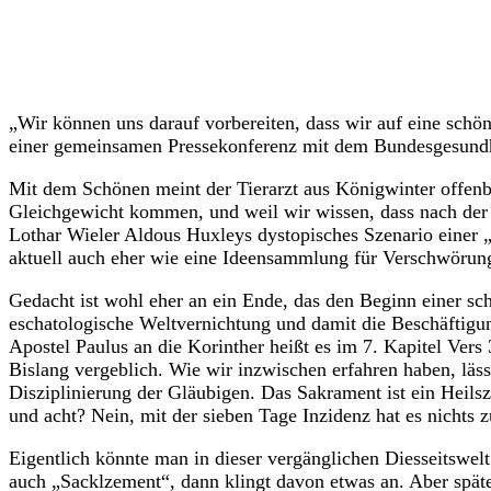
„Wir können uns darauf vorbereiten, dass wir auf eine sch
einer gemeinsamen Pressekonferenz mit dem Bundesgesundhe
Mit dem Schönen meint der Tierarzt aus Königwinter offenba
Gleichgewicht kommen, und weil wir wissen, dass nach der 
Lothar Wieler Aldous Huxleys dystopisches Szenario einer „
aktuell auch eher wie eine Ideensammlung für Verschwörun
Gedacht ist wohl eher an ein Ende, das den Beginn einer sch
eschatologische Weltvernichtung und damit die Beschäftigun
Apostel Paulus an die Korinther heißt es im 7. Kapitel Vers
Bislang vergeblich. Wie wir inzwischen erfahren haben, läss
Disziplinierung der Gläubigen. Das Sakrament ist ein Heils
und acht? Nein, mit der sieben Tage Inzidenz hat es nichts z
Eigentlich könnte man in dieser vergänglichen Diesseitswelt
auch „Sacklzement“, dann klingt davon etwas an. Aber späte