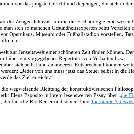
lich vor das jüngste Gericht und diejenigen, die sich in der
ft der Zeugen Jehovas, für die die Eschatologie eine wesentl
nte man sich so manchen Gesundheitsexperten beim Verteilen e
vor Opernhaus, Museum oder Fußballstadion vorstellen. Tats
uftreten.
welt zur Jenseitswelt einer schöneren Zeit finden können. Der
mit über ein vorgegebenes Repertoire von Verhalten bzw.
nüber sich selbst und an anderen. Entsprechend können weit
werden: „Jeder von uns muss jetzt das Steuer selbst in die 
erde das Ziel erreicht.“
t die wegweisende Richtung der konstruktivistischen Philosop
merkt Elena Esposito in ihrem lesenswerten Essay über „
die Fi
t, der lausche Rio Reiser und seiner Band
Ton Steine Scherbe