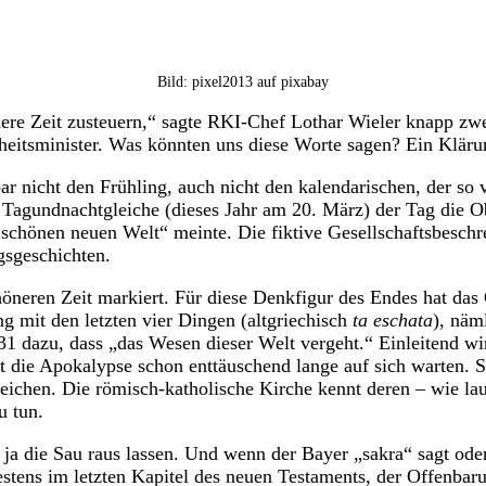
Bild: pixel2013 auf pixabay
önere Zeit zusteuern,“ sagte RKI-Chef Lothar Wieler knapp z
itsminister. Was könnten uns diese Worte sagen? Ein Kläru
r nicht den Frühling, auch nicht den kalendarischen, der so 
Tagundnachtgleiche (dieses Jahr am 20. März) der Tag die O
schönen neuen Welt“ meinte. Die fiktive Gesellschaftsbeschr
gsgeschichten.
öneren Zeit markiert. Für diese Denkfigur des Endes hat das C
g mit den letzten vier Dingen (altgriechisch
ta eschata
), näm
 31 dazu, dass „das Wesen dieser Welt vergeht.“ Einleitend wi
t die Apokalypse schon enttäuschend lange auf sich warten. S
zeichen. Die römisch-katholische Kirche kennt deren – wie la
u tun.
 ja die Sau raus lassen. Und wenn der Bayer „sakra“ sagt oder
stens im letzten Kapitel des neuen Testaments, der Offenbar