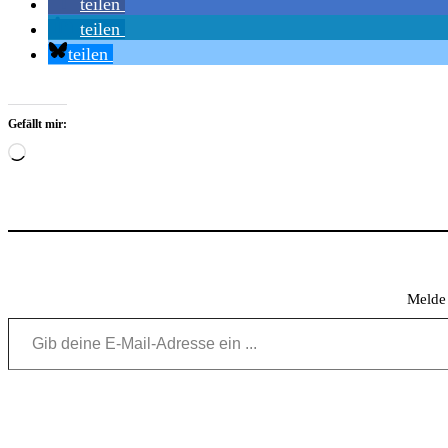
teilen
teilen
teilen
Gefällt mir:
Wird
geladen …
Melde 
Gib deine E-Mail-Adresse ein ...