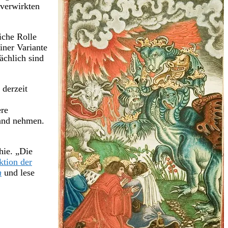
 verwirkten
iche Rolle
iner Variante
ächlich sind
 derzeit
ere
Hand nehmen.
hie. „Die
ktion der
n
und lese