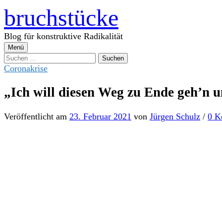
Zum
bruchstücke
Inhalt
überspringen
Blog für konstruktive Radikalität
Menü
Suchen
nach:
Coronakrise
„Ich will diesen Weg zu Ende geh’n u
Veröffentlicht
am
23. Februar 2021
von
Jürgen Schulz
/
0 K