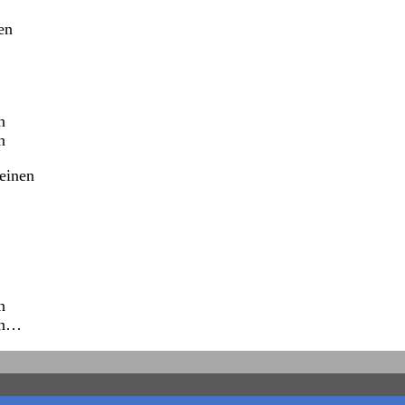
en
n
n
einen
n
ten…