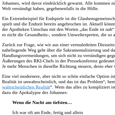
Johannes, wird davor eindrücklich gewarnt. Alle kommen näm
Welt versündigt haben, gegebenenfalls in die Hölle.
Ein Extrembeispiel für Endspiele ist die Glaubensgemeinscha
spielt und die Endzeit bereits angebrochen ist. Aktuell kön
der Apotheken Umschau mit den Worten „das Ende ist nah“ 
es nicht die Gesundheits-, sondern Umweltexperten, die so a
Zurück zur Frage, wie wir aus einer vermaledeiten Diesseits
naheliegende Weg geht über die Sakramentalisierung und da
Handlungsvermeidungen, um sich nicht zu versündigen gege
Äußerungen des RKI-Chefs in der Pressekonferenz gedeutet 
Je mehr Menschen in dieselbe Richtung steuern, desto eher w
Eine viel modernere, aber nicht so schön einfache Option is
Realität ist unwahrscheinlich, und das ist das Problem“, be
wahrscheinlichen Realität
“. Wem das alles zu kompliziert is
dazu die Apokalypse des Johannes:
Wenn die Nacht am tiefsten…
Ich war oft am Ende, fertig und allein