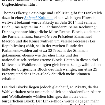
Ungleichheiten führt.
Thomas Piketty, Soziologe und Publizist, gibt für Frankreich
dazu in einer
Spiegel
-Kolumne
einen wichtigen Hinweis;
weltweit bekannt wurde Piketty im Jahr 2014 mit seinem
Buch „Das Kapital im 21. Jahrhundert“. Seine Rechnung:
Der sogenannte bürgerliche Mitte-Rechts-Block, zu dem er
die Parteienallianz
Ensemble
von Präsident Emmanuel
Macron und die Konservativen um Valérie Pécresse (Les
Republicains) zählt, sei in der zweiten Runde der
Parlamentswahlen auf etwa 32 Prozent der Stimmen
gekommen; ebenso wie der eher linke und der
nationalistisch-rechtsextreme Block. Hätten in diesen drei
Milieus die Wahlberechtigten gleichermaßen gewählt, dann
hätte der bürgerliche Block deutlich weniger, nur etwa 25
Prozent, und der Links-Block deutlich mehr Stimmen
erhalten.
Die drei Blöcke liegen jedoch gleichauf, so Piketty, da das
Wahlverhalten sehr unterschiedlich sei: Akademiker, Ältere
und Wohlhabende wählten häufiger, das nutze dem
bürgerlichen Block. Der Links-Block werde dagegen mehr