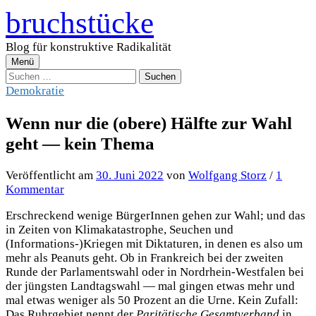
Zum
bruchstücke
Inhalt
überspringen
Blog für konstruktive Radikalität
Menü
Suchen
nach:
Demokratie
Wenn nur die (obere) Hälfte zur Wahl
geht — kein Thema
Veröffentlicht
am
30. Juni 2022
von
Wolfgang Storz
/
1
Kommentar
Erschreckend wenige BürgerInnen gehen zur Wahl; und das
in Zeiten von Klimakatastrophe, Seuchen und
(Informations-)Kriegen mit Diktaturen, in denen es also um
mehr als Peanuts geht. Ob in Frankreich bei der zweiten
Runde der Parlamentswahl oder in Nordrhein-Westfalen bei
der jüngsten Landtagswahl — mal gingen etwas mehr und
mal etwas weniger als 50 Prozent an die Urne. Kein Zufall:
Das Ruhrgebiet nennt der
Paritätische Gesamtverband
in