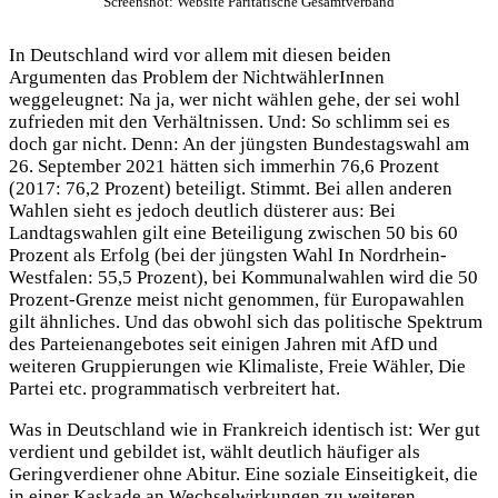
Screenshot: Website Paritätische Gesamtverband
In Deutschland wird vor allem mit diesen beiden
Argumenten das Problem der NichtwählerInnen
weggeleugnet: Na ja, wer nicht wählen gehe, der sei wohl
zufrieden mit den Verhältnissen. Und: So schlimm sei es
doch gar nicht. Denn: An der jüngsten Bundestagswahl am
26. September 2021 hätten sich immerhin 76,6 Prozent
(2017: 76,2 Prozent) beteiligt. Stimmt. Bei allen anderen
Wahlen sieht es jedoch deutlich düsterer aus: Bei
Landtagswahlen gilt eine Beteiligung zwischen 50 bis 60
Prozent als Erfolg (bei der jüngsten Wahl In Nordrhein-
Westfalen: 55,5 Prozent), bei Kommunalwahlen wird die 50
Prozent-Grenze meist nicht genommen, für Europawahlen
gilt ähnliches. Und das obwohl sich das politische Spektrum
des Parteienangebotes seit einigen Jahren mit AfD und
weiteren Gruppierungen wie Klimaliste, Freie Wähler, Die
Partei etc. programmatisch verbreitert hat.
Was in Deutschland wie in Frankreich identisch ist: Wer gut
verdient und gebildet ist, wählt deutlich häufiger als
Geringverdiener ohne Abitur. Eine soziale Einseitigkeit, die
in einer Kaskade an Wechselwirkungen zu weiteren