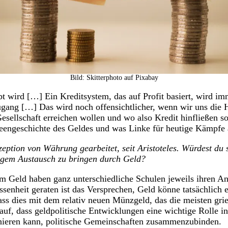
Bild: Skitterphoto auf Pixabay
t wird […] Ein Kreditsystem, das auf Profit basiert, wird i
ugang […] Das wird noch offensichtlicher, wenn wir uns die
sellschaft erreichen wollen und wo also Kredit hinfließen so
Ideengeschichte des Geldes und was Linke für heutige Kämpfe 
zeption von Währung gearbeitet, seit Aristoteles. Würdest d
tigem Austausch zu bringen durch Geld?
m Geld haben ganz unterschiedliche Schulen jeweils ihren Ans
senheit geraten ist das Versprechen, Geld könne tatsächlich e
 dass dies mit dem relativ neuen Münzgeld, das die meisten gri
rauf, dass geldpolitische Entwicklungen eine wichtige Rolle 
tionieren kann, politische Gemeinschaften zusammenzubinden.