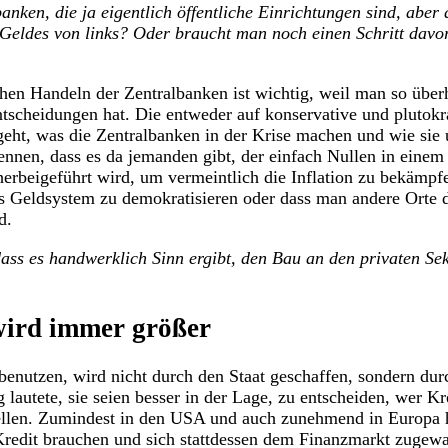
nken, die ja eigentlich öffentliche Einrichtungen sind, abe
es Geldes von links? Oder braucht man noch einen Schritt da
en Handeln der Zentralbanken ist wichtig, weil man so überha
Entscheidungen hat. Die entweder auf konservative und plutok
eht, was die Zentralbanken in der Krise machen und wie sie 
kennen, dass es da jemanden gibt, der einfach Nullen in eine
herbeigeführt wird, um vermeintlich die Inflation zu bekämpf
 das Geldsystem zu demokratisieren oder dass man andere Orte d
d.
ass es handwerklich Sinn ergibt, den Bau an den privaten Sekt
wird immer größer
 benutzen, wird nicht durch den Staat geschaffen, sondern dur
lautete, sie seien besser in der Lage, zu entscheiden, wer Kr
stellen. Zumindest in den USA und auch zunehmend in Europa h
Kredit brauchen und sich stattdessen dem Finanzmarkt zugewa