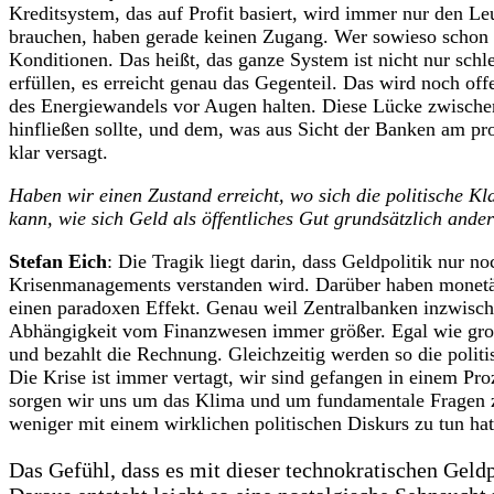
Kreditsystem, das auf Profit basiert, wird immer nur den Le
brauchen, haben gerade keinen Zugang. Wer sowieso schon m
Konditionen. Das heißt, das ganze System ist nicht nur schle
erfüllen, es erreicht genau das Gegenteil. Das wird noch of
des Energiewandels vor Augen halten. Diese Lücke zwischen
hinfließen sollte, und dem, was aus Sicht der Banken am pro
klar versagt.
Haben wir einen Zustand erreicht, wo sich die politische Kl
kann, wie sich Geld als öffentliches Gut grundsätzlich ande
Stefan Eich
: Die Tragik liegt darin, dass Geldpolitik nur n
Krisenmanagements verstanden wird. Darüber haben monetär
einen paradoxen Effekt. Genau weil Zentralbanken inzwische
Abhängigkeit vom Finanzwesen immer größer. Egal wie groß
und bezahlt die Rechnung. Gleichzeitig werden so die politi
Die Krise ist immer vertagt, wir sind gefangen in einem Pro
sorgen wir uns um das Klima und um fundamentale Fragen z
weniger mit einem wirklichen politischen Diskurs zu tun hat
Das Gefühl, dass es mit dieser technokratischen Geldp