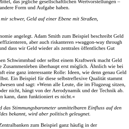
ittel, das jegliche gesellschaftlichen Wertvorstellungen –
al andere Form und Aufgabe haben.
s mir schwer, Geld auf einer Ebene mit Straßen,
 Ökonomie angelegt. Adam Smith zum Beispiel beschreibt Geld
 effizienteren, aber auch riskanteren »waggon-way through
und dass wir Geld wieder als zentrales öffentliches Gut
ichen Schwimmbad oder selbst einem Kraftwerk macht Geld
che Zusammenleben überhaupt erst möglich. Ähnlich wie bei
aft eine ganz interessante Rolle: Ideen, wie denn genau Geld
elbst. Ein Beispiel für diese selbstreflexive Qualität stammt
dwesen und sagt: »Wenn alle Leute, die im Flugzeug sitzen,
 oder nicht, hängt von der Aerodynamik und der Technik ab.
 kann, dann funktioniert es nicht.«
nd das Stimmungsbarometer unmittelbaren Einfluss auf den
ldes bekannt, wird aber politisch geleugnet.
 Zentralbanken zum Beispiel ganz häufig in der