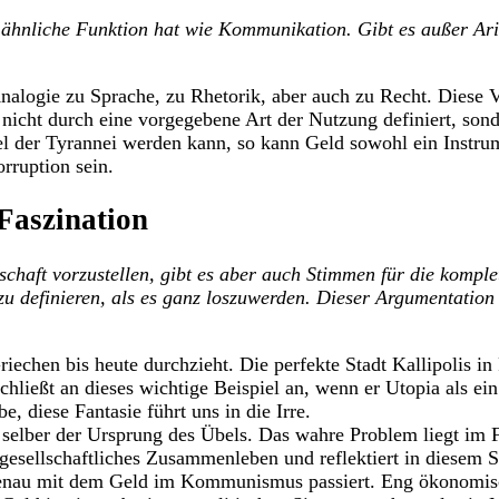
e ähnliche Funktion hat wie Kommunikation. Gibt es außer Ari
 Analogie zu Sprache, zu Rhetorik, aber auch zu Recht. Diese 
 nicht durch eine vorgegebene Art der Nutzung definiert, son
 der Tyrannei werden kann, so kann Geld sowohl ein Instrum
rruption sein.
 Faszination
lschaft vorzustellen, gibt es aber auch Stimmen für die komp
 zu definieren, als es ganz loszuwerden. Dieser Argumentation
Griechen bis heute durchzieht. Die perfekte Stadt Kallipolis i
ließt an dieses wichtige Beispiel an, wenn er Utopia als ein
e, diese Fantasie führt uns in die Irre.
d selber der Ursprung des Übels. Das wahre Problem liegt im 
t gesellschaftliches Zusammenleben und reflektiert in diesem 
enau mit dem Geld im Kommunismus passiert. Eng ökonomisch