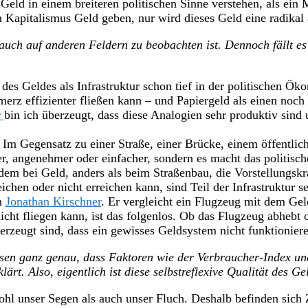
Geld in einem breiteren politischen Sinne verstehen, als ein M
dem Kapitalismus Geld geben, nur wird dieses Geld eine radik
 auch auf anderen Feldern zu beobachten ist. Dennoch fällt e
ee des Geldes als Infrastruktur schon tief in der politischen
merz effizienter fließen kann – und Papiergeld als einen noch
r
bin ich überzeugt, dass diese Analogien sehr produktiv sind 
. Im Gegensatz zu einer Straße, einer Brücke, einem öffentl
ter, angenehmer oder einfacher, sondern es macht das politis
dem bei Geld, anders als beim Straßenbau, die Vorstellungskr
eichen oder nicht erreichen kann, sind Teil der Infrastruktur s
n
Jonathan Kirschner
. Er vergleicht ein Flugzeug mit dem Gel
nicht fliegen kann, ist das folgenlos. Ob das Flugzeug abhebt
rzeugt sind, dass ein gewisses Geldsystem nicht funktionieren
issen ganz genau, dass Faktoren wie der Verbraucher-Index u
rt. Also, eigentlich ist diese selbstreflexive Qualität des Ge
owohl unser Segen als auch unser Fluch. Deshalb befinden sich