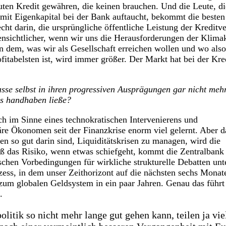
uten Kredit gewähren, die keinen brauchen. Und die Leute, di
it Eigenkapital bei der Bank auftaucht, bekommt die besten
cht darin, die ursprüngliche öffentliche Leistung der Kreditv
fensichtlicher, wenn wir uns die Herausforderungen der Klima
 dem, was wir als Gesellschaft erreichen wollen und wo also
fitabelsten ist, wird immer größer. Der Markt hat bei der Kre
asse selbst in ihren progressiven Ausprägungen gar nicht mehr
rs handhaben ließe?
och im Sinne eines technokratischen Intervenierens und
e Ökonomen seit der Finanzkrise enorm viel gelernt. Aber d
n so gut darin sind, Liquiditätskrisen zu managen, wird die
 das Risiko, wenn etwas schiefgeht, kommt die Zentralbank 
schen Vorbedingungen für wirkliche strukturelle Debatten unt
zess, in dem unser Zeithorizont auf die nächsten sechs Monat
um globalen Geldsystem in ein paar Jahren. Genau das führt
.
olitik so nicht mehr lange gut gehen kann, teilen ja v