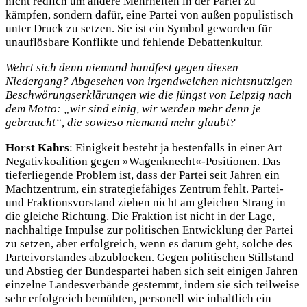
nicht redlich um andere Mehrheiten in der Partei zu
kämpfen, sondern dafür, eine Partei von außen populistisch
unter Druck zu setzen. Sie ist ein Symbol geworden für
unauflösbare Konflikte und fehlende Debattenkultur.
Wehrt sich denn niemand handfest gegen diesen
Niedergang? Abgesehen von irgendwelchen nichtsnutzigen
Beschwörungserklärungen wie die jüngst von Leipzig nach
dem Motto: „wir sind einig, wir werden mehr denn je
gebraucht“, die sowieso niemand mehr glaubt?
Horst Kahrs
: Einigkeit besteht ja bestenfalls in einer Art
Negativkoalition gegen »Wagenknecht«-Positionen. Das
tieferliegende Problem ist, dass der Partei seit Jahren ein
Machtzentrum, ein strategiefähiges Zentrum fehlt. Partei-
und Fraktionsvorstand ziehen nicht am gleichen Strang in
die gleiche Richtung. Die Fraktion ist nicht in der Lage,
nachhaltige Impulse zur politischen Entwicklung der Partei
zu setzen, aber erfolgreich, wenn es darum geht, solche des
Parteivorstandes abzublocken. Gegen politischen Stillstand
und Abstieg der Bundespartei haben sich seit einigen Jahren
einzelne Landesverbände gestemmt, indem sie sich teilweise
sehr erfolgreich bemühten, personell wie inhaltlich ein