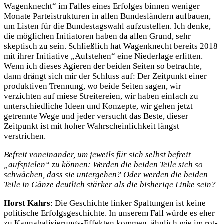
Wagenknecht“ im Falles eines Erfolges binnen weniger
Monate Parteistrukturen in allen Bundesländern aufbauen,
um Listen für die Bundestagswahl aufzustellen. Ich denke,
die möglichen Initiatoren haben da allen Grund, sehr
skeptisch zu sein. Schließlich hat Wagenknecht bereits 2018
mit ihrer Initiative „Aufstehen“ eine Niederlage erlitten.
Wenn ich dieses Agieren der beiden Seiten so betrachte,
dann drängt sich mir der Schluss auf: Der Zeitpunkt einer
produktiven Trennung, wo beide Seiten sagen, wir
verzichten auf miese Streitereien, wir haben einfach zu
unterschiedliche Ideen und Konzepte, wir gehen jetzt
getrennte Wege und jeder versucht das Beste, dieser
Zeitpunkt ist mit hoher Wahrscheinlichkeit längst
verstrichen.
Befreit voneinander, um jeweils für sich selbst befreit
„aufspielen“ zu können: Werden die beiden Teile sich so
schwächen, dass sie untergehen? Oder werden die beiden
Teile in Gänze deutlich stärker als die bisherige Linke sein?
Horst Kahrs
: Die Geschichte linker Spaltungen ist keine
politische Erfolgsgeschichte. In unserem Fall würde es eher
zu Kannabalisierungs-Effekten kommen, ähnlich wie im rot-