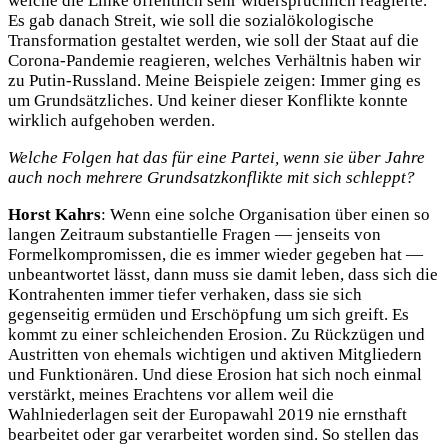
welche die Linke öffentlich sehr widersprüchlich reagierte.
Es gab danach Streit, wie soll die sozialökologische
Transformation gestaltet werden, wie soll der Staat auf die
Corona-Pandemie reagieren, welches Verhältnis haben wir
zu Putin-Russland. Meine Beispiele zeigen: Immer ging es
um Grundsätzliches. Und keiner dieser Konflikte konnte
wirklich aufgehoben werden.
Welche Folgen hat das für eine Partei, wenn sie über Jahre
auch noch mehrere Grundsatzkonflikte mit sich schleppt?
Horst Kahrs
: Wenn eine solche Organisation über einen so
langen Zeitraum substantielle Fragen — jenseits von
Formelkompromissen, die es immer wieder gegeben hat —
unbeantwortet lässt, dann muss sie damit leben, dass sich die
Kontrahenten immer tiefer verhaken, dass sie sich
gegenseitig ermüden und Erschöpfung um sich greift. Es
kommt zu einer schleichenden Erosion. Zu Rückzügen und
Austritten von ehemals wichtigen und aktiven Mitgliedern
und Funktionären. Und diese Erosion hat sich noch einmal
verstärkt, meines Erachtens vor allem weil die
Wahlniederlagen seit der Europawahl 2019 nie ernsthaft
bearbeitet oder gar verarbeitet worden sind. So stellen das