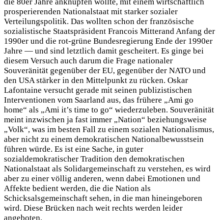
die 80er Jahre anknüpfen wollte, mit einem wirtschaftlich
prosperierenden Nationalstaat mit starker sozialer
Verteilungspolitik. Das wollten schon der französische
sozialistische Staatspräsident Francois Mitterand Anfang der
1990er und die rot-grüne Bundesregierung Ende der 1990er
Jahre — und sind letztlich damit gescheitert. Es ginge bei
diesem Versuch auch darum die Frage nationaler
Souveränität gegenüber der EU, gegenüber der NATO und
den USA stärker in den Mittelpunkt zu rücken. Oskar
Lafontaine versucht gerade mit seinen publizistischen
Interventionen vom Saarland aus, das frühere „Ami go
home“ als „Ami it’s time to go“ wiederzuleben. Souveränität
meint inzwischen ja fast immer „Nation“ beziehungsweise
„Volk“, was im besten Fall zu einem sozialen Nationalismus,
aber nicht zu einem demokratischen Nationalbewusstsein
führen würde. Es ist eine Sache, in guter
sozialdemokratischer Tradition den demokratischen
Nationalstaat als Solidargemeinschaft zu verstehen, es wird
aber zu einer völlig anderen, wenn dabei Emotionen und
Affekte bedient werden, die die Nation als
Schicksalsgemeinschaft sehen, in die man hineingeboren
wird. Diese Brücken nach weit rechts werden leider
angeboten.