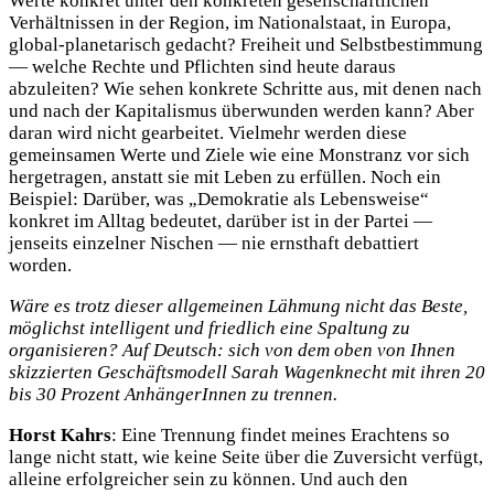
Werte konkret unter den konkreten gesellschaftlichen
Verhältnissen in der Region, im Nationalstaat, in Europa,
global-planetarisch gedacht? Freiheit und Selbstbestimmung
— welche Rechte und Pflichten sind heute daraus
abzuleiten? Wie sehen konkrete Schritte aus, mit denen nach
und nach der Kapitalismus überwunden werden kann? Aber
daran wird nicht gearbeitet. Vielmehr werden diese
gemeinsamen Werte und Ziele wie eine Monstranz vor sich
hergetragen, anstatt sie mit Leben zu erfüllen. Noch ein
Beispiel: Darüber, was „Demokratie als Lebensweise“
konkret im Alltag bedeutet, darüber ist in der Partei —
jenseits einzelner Nischen — nie ernsthaft debattiert
worden.
Wäre es trotz dieser allgemeinen Lähmung nicht das Beste,
möglichst intelligent und friedlich eine Spaltung zu
organisieren? Auf Deutsch: sich von dem oben von Ihnen
skizzierten Geschäftsmodell Sarah Wagenknecht mit ihren 20
bis 30 Prozent AnhängerInnen zu trennen.
Horst Kahrs
: Eine Trennung findet meines Erachtens so
lange nicht statt, wie keine Seite über die Zuversicht verfügt,
alleine erfolgreicher sein zu können. Und auch den