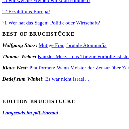
°3 Für welche Freiheit willst du stimmen?
°2 Erzählt uns Europa!
°1 Wer hat das Sagen: Politik oder Wirtschaft?
BEST OF BRUCHSTÜCKE
Wolfgang Stor
z
:
Mutige Frau, brutale Atommafia
Thomas Weber
:
Kanzler Merz – das Tor zur Vorhölle ist ste
Klaus West
:
Plattformen: Wenn Meister der Zensur über Ze
Detlef zum Winkel
:
Es war nicht Israel…
EDITION BRUCHSTÜCKE
Longreads im pdf-Format