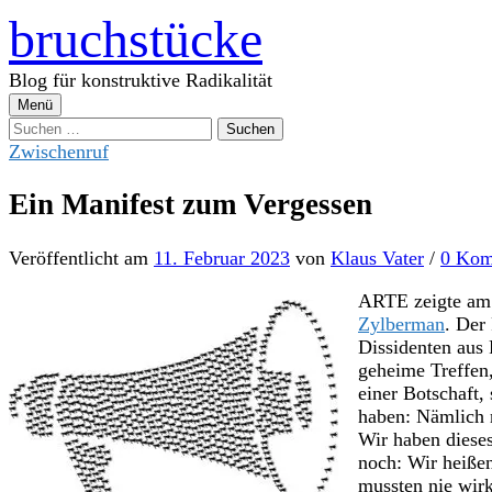
Zum
bruchstücke
Inhalt
überspringen
Blog für konstruktive Radikalität
Menü
Suchen
nach:
Zwischenruf
Ein Manifest zum Vergessen
Veröffentlicht
am
11. Februar 2023
von
Klaus Vater
/
0 Kom
ARTE zeigte am 
Zylberman
. Der
Dissidenten aus
geheime Treffen
einer Botschaft,
haben: Nämlich n
Wir haben diese
noch: Wir heiße
mussten nie wirk