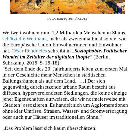
Foto: ameeq auf Pixabay
Weltweit wohnen rund 1,2 Milliarden Menschen in Slums,
schätzt die Weltbank
, mehr als zweieinhalbmal so viel wie
die Europäische Union Einwohnerinnen und Einwohner
hat.
César Rendueles
schreibt in „
Soziophobie. Politischer
Wandel im Zeitalter der digitalen Utopie
“ (Berlin,
Suhrkamp, 2015, S. 15-18):
“Seit dem Ende des 20. Jahrhunderts leben zum ersten Mal
in der Geschichte mehr Menschen in städtischen
Ballungsräumen als auf dem Land. […] Der sich
gegenwärtig durchsetzende urbane Raum besteht aus
diffusen, hyperverelendeten Siedlungen, die keine einzige
jener Eigenschaften aufweisen, die wir normalerweise mit
‚Städten‘ assoziieren. Es handelt sich um Agglomerationen
ohne klar Umrisse, Straßen, Wasser- und Stromversorgung
oder auch nur Häuser im traditionellen Sinne.“
„Das Problem lässt sich kaum überschätzen: