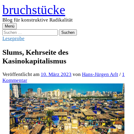
Zum
bruchstücke
Inhalt
überspringen
Blog für konstruktive Radikalität
Menü
Suchen
nach:
Leseprobe
Slums, Kehrseite des
Kasinokapitalismus
Veröffentlicht
am
10. März 2023
von
Hans-Jürgen Arlt
/
1
Kommentar