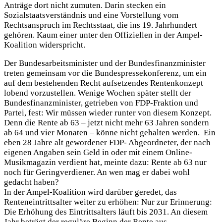
Anträge dort nicht zumuten. Darin stecken ein
Sozialstaatsverständnis und eine Vorstellung vom
Rechtsanspruch im Rechtsstaat, die ins 19. Jahrhundert
gehören. Kaum einer unter den Offiziellen in der Ampel-
Koalition widerspricht.
Der Bundesarbeitsminister und der Bundesfinanzminister
treten gemeinsam vor die Bundespressekonferenz, um ein
auf dem bestehenden Recht aufsetzendes Rentenkonzept
lobend vorzustellen. Wenige Wochen später stellt der
Bundesfinanzminister, getrieben von FDP-Fraktion und
Partei, fest: Wir müssen wieder runter von diesem Konzept.
Denn die Rente ab 63 – jetzt nicht mehr 63 Jahren sondern
ab 64 und vier Monaten – könne nicht gehalten werden. Ein
eben 28 Jahre alt gewordener FDP- Abgeordneter, der nach
eigenen Angaben sein Geld in oder mit einem Online-
Musikmagazin verdient hat, meinte dazu: Rente ab 63 nur
noch für Geringverdiener. An wen mag er dabei wohl
gedacht haben?
In der Ampel-Koalition wird darüber geredet, das
Renteneintrittsalter weiter zu erhöhen: Nur zur Erinnerung:
Die Erhöhung des Eintrittsalters läuft bis 2031. An diesem
Jahr beträgt der reguläre Beginn der Rente aus