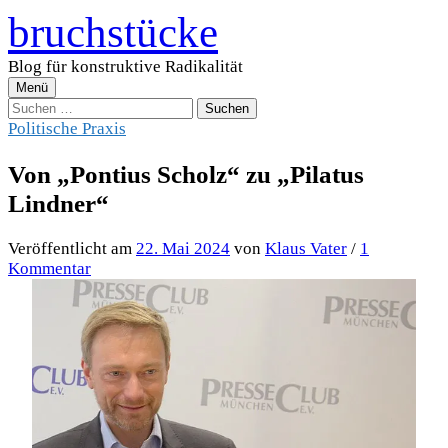
Zum
bruchstücke
Inhalt
überspringen
Blog für konstruktive Radikalität
Menü
Suchen
nach:
Politische Praxis
Von „Pontius Scholz“ zu „Pilatus
Lindner“
Veröffentlicht
am
22. Mai 2024
von
Klaus Vater
/
1
Kommentar