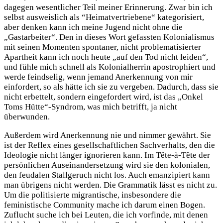
dagegen wesentlicher Teil meiner Erinnerung. Zwar bin ich
selbst ausweislich als “Heimatvertriebene“ kategorisiert,
aber denken kann ich meine Jugend nicht ohne die
„Gastarbeiter“. Den in dieses Wort gefassten Kolonialismus
mit seinen Momenten spontaner, nicht problematisierter
Apartheit kann ich noch heute „auf den Tod nicht leiden“,
und fühle mich schnell als Kolonialherrin apostrophiert und
werde feindselig, wenn jemand Anerkennung von mir
einfordert, so als hätte ich sie zu vergeben. Dadurch, dass sie
nicht erbettelt, sondern eingefordert wird, ist das „Onkel
Toms Hütte“-Syndrom, was mich betrifft, ja nicht
überwunden.
Außerdem wird Anerkennung nie und nimmer gewährt. Sie
ist der Reflex eines gesellschaftlichen Sachverhalts, den die
Ideologie nicht länger ignorieren kann. Im Tête-à-Tête der
persönlichen Auseinandersetzung wird sie den kolonialen,
den feudalen Stallgeruch nicht los. Auch emanzipiert kann
man übrigens nicht werden. Die Grammatik lässt es nicht zu.
Um die politisierte migrantische, insbesondere die
feministische Community mache ich darum einen Bogen.
Zuflucht suche ich bei Leuten, die ich vorfinde, mit denen