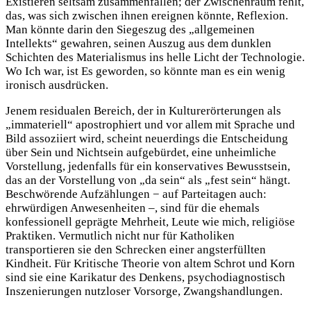
Existieren seltsam zusammenfallen; der Zwischenraum fehlt,
das, was sich zwischen ihnen ereignen könnte, Reflexion.
Man könnte darin den Siegeszug des „allgemeinen
Intellekts“ gewahren, seinen Auszug aus dem dunklen
Schichten des Materialismus ins helle Licht der Technologie.
Wo Ich war, ist Es geworden, so könnte man es ein wenig
ironisch ausdrücken.
Jenem residualen Bereich, der in Kulturerörterungen als
„immateriell“ apostrophiert und vor allem mit Sprache und
Bild assoziiert wird, scheint neuerdings die Entscheidung
über Sein und Nichtsein aufgebürdet, eine unheimliche
Vorstellung, jedenfalls für ein konservatives Bewusstsein,
das an der Vorstellung von „da sein“ als „fest sein“ hängt.
Beschwörende Aufzählungen − auf Parteitagen auch:
ehrwürdigen Anwesenheiten –, sind für die ehemals
konfessionell geprägte Mehrheit, Leute wie mich, religiöse
Praktiken. Vermutlich nicht nur für Katholiken
transportieren sie den Schrecken einer angsterfüllten
Kindheit. Für Kritische Theorie von altem Schrot und Korn
sind sie eine Karikatur des Denkens, psychodiagnostisch
Inszenierungen nutzloser Vorsorge, Zwangshandlungen.