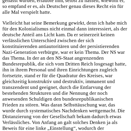
gehasst wurden, erlaubte ihm, selbst zu hassen, wiewohl er,
so empfand er es, als Deutscher genau dieses Recht ein für
alle Mal verspielt hatte.
Vielleicht hat seine Bemerkung gewirkt, denn ich habe mich
für den Kolonialismus nicht einmal dann interessiert, als der
deutsche Anteil ans Licht kam. Da er seinerzeit keinen
verlässlichen Unterschied zwischen der sich
konstituierenden antiautoritären und der persistierenden
Nazi-Generation verbürgte, war er kein Thema. Der NS war
das Thema. In der an den NS-Staat angrenzenden
Bundesrepublik, die sich vom Dritten Reich losgesagt hatte,
ihn in ihrem Personal und ihren Einrichtungen zugleich
fortsetzte, stand er für die Quadratur des Kreises, war
gleichzeitig konstruktiv und destruktiv, immanent und
transzendent und geeignet, durch die Entlarvung der
bestehenden Strukturen und die Nennung der noch
anwesenden Schuldigen den bundesrepublikanischen
Frieden zu stören. Was daran Selbsttäuschung war, das
wurde durch systematisches Nachdenken wettgemacht. Die
Distanzierung von der Gesellschaft bekam dadurch etwas
Verlässliches. Von Anfang an galt solches Denken ja als
Beweis für eine linke „Einstellung“, wodurch der