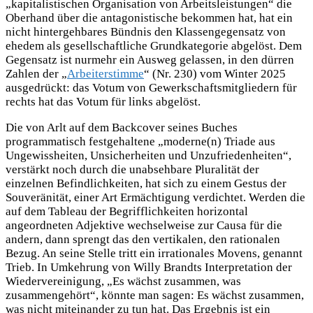
„kapitalistischen Organisation von Arbeitsleistungen“ die
Oberhand über die antagonistische bekommen hat, hat ein
nicht hintergehbares Bündnis den Klassengegensatz von
ehedem als gesellschaftliche Grundkategorie abgelöst. Dem
Gegensatz ist nurmehr ein Ausweg gelassen, in den dürren
Zahlen der „
Arbeiterstimme
“ (Nr. 230) vom Winter 2025
ausgedrückt: das Votum von Gewerkschaftsmitgliedern für
rechts hat das Votum für links abgelöst.
Die von Arlt auf dem Backcover seines Buches
programmatisch festgehaltene „moderne(n) Triade aus
Ungewissheiten, Unsicherheiten und Unzufriedenheiten“,
verstärkt noch durch die unabsehbare Pluralität der
einzelnen Befindlichkeiten, hat sich zu einem Gestus der
Souveränität, einer Art Ermächtigung verdichtet. Werden die
auf dem Tableau der Begrifflichkeiten horizontal
angeordneten Adjektive wechselweise zur Causa für die
andern, dann sprengt das den vertikalen, den rationalen
Bezug. An seine Stelle tritt ein irrationales Movens, genannt
Trieb. In Umkehrung von Willy Brandts Interpretation der
Wiedervereinigung, „Es wächst zusammen, was
zusammengehört“, könnte man sagen: Es wächst zusammen,
was nicht miteinander zu tun hat. Das Ergebnis ist ein