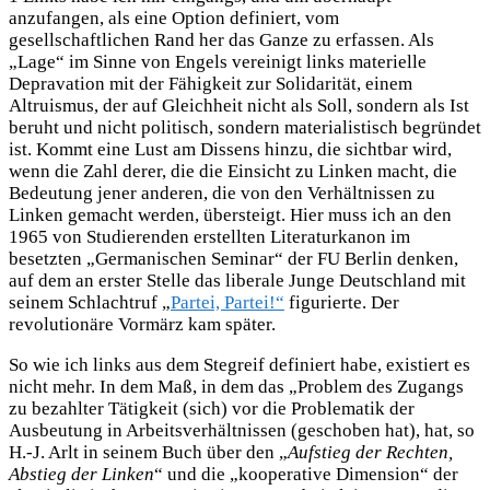
anzufangen, als eine Option definiert, vom
gesellschaftlichen Rand her das Ganze zu erfassen. Als
„Lage“ im Sinne von Engels vereinigt links materielle
Depravation mit der Fähigkeit zur Solidarität, einem
Altruismus, der auf Gleichheit nicht als Soll, sondern als Ist
beruht und nicht politisch, sondern materialistisch begründet
ist. Kommt eine Lust am Dissens hinzu, die sichtbar wird,
wenn die Zahl derer, die die Einsicht zu Linken macht, die
Bedeutung jener anderen, die von den Verhältnissen zu
Linken gemacht werden, übersteigt. Hier muss ich an den
1965 von Studierenden erstellten Literaturkanon im
besetzten „Germanischen Seminar“ der FU Berlin denken,
auf dem an erster Stelle das liberale Junge Deutschland mit
seinem Schlachtruf „
Partei, Partei!“
figurierte. Der
revolutionäre Vormärz kam später.
So wie ich links aus dem Stegreif definiert habe, existiert es
nicht mehr. In dem Maß, in dem das „Problem des Zugangs
zu bezahlter Tätigkeit (sich) vor die Problematik der
Ausbeutung in Arbeitsverhältnissen (geschoben hat), hat, so
H.-J. Arlt in seinem Buch über den „
Aufstieg der Rechten,
Abstieg der Linken
“ und die „kooperative Dimension“ der