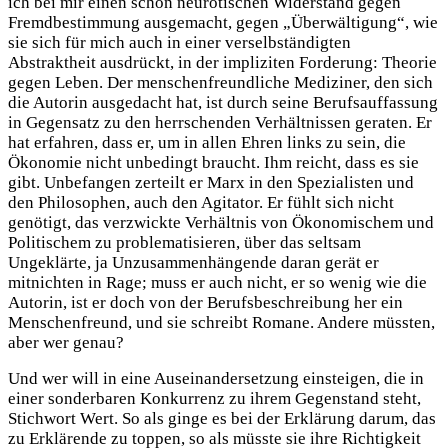
ich bei mir einen schon neurotischen Widerstand gegen
Fremdbestimmung ausgemacht, gegen „Überwältigung“, wie
sie sich für mich auch in einer verselbständigten
Abstraktheit ausdrückt, in der impliziten Forderung: Theorie
gegen Leben. Der menschenfreundliche Mediziner, den sich
die Autorin ausgedacht hat, ist durch seine Berufsauffassung
in Gegensatz zu den herrschenden Verhältnissen geraten. Er
hat erfahren, dass er, um in allen Ehren links zu sein, die
Ökonomie nicht unbedingt braucht. Ihm reicht, dass es sie
gibt. Unbefangen zerteilt er Marx in den Spezialisten und
den Philosophen, auch den Agitator. Er fühlt sich nicht
genötigt, das verzwickte Verhältnis von Ökonomischem und
Politischem zu problematisieren, über das seltsam
Ungeklärte, ja Unzusammenhängende daran gerät er
mitnichten in Rage; muss er auch nicht, er so wenig wie die
Autorin, ist er doch von der Berufsbeschreibung her ein
Menschenfreund, und sie schreibt Romane. Andere müssten,
aber wer genau?
Und wer will in eine Auseinandersetzung einsteigen, die in
einer sonderbaren Konkurrenz zu ihrem Gegenstand steht,
Stichwort Wert. So als ginge es bei der Erklärung darum, das
zu Erklärende zu toppen, so als müsste sie ihre Richtigkeit