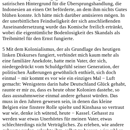
satirischen Hintergrund für die Übersprungshandlung, die
Indonesien an einen Ort beförderte, an dem ihm nichts Gutes
blühen konnte. Ich hätte mich darüber amüsieren mögen. In
der unerbittlichen Feindseligkeit der sich anschließenden
Auseinandersetzung wurde das Komische freilich ertränkt,
wobei die eigentümliche Bodenlosigkeit des Skandals als
Treibmittel für den Ernst fungierte.
5 Mit dem Kolonialismus, der als Grundlage des heutigen
linken Diskurses fungiert, verbindet mich kaum mehr als
eine familiäre Anekdote, hatte mein Vater, der sich,
niedergedrückt vom Schuldgefühl seiner Generation, der
politischen Äußerungen gewöhnlich enthielt, sich doch
einmal − mir kommt es vor wie ein einziges Mal − Luft
gemacht: Wenigstens darin habe Deutschland Glück gehabt,
raunte er mir zu, dass es heute ohne Kolonien dastehe, so
dass ausnahmsweise einmal andere gehasst würden. Das
muss in den Jahren gewesen sein, in denen das kleine
Belgien eine finstere Rolle spielte und Kinshasa so vertraut
war wie, denke ich wütend, heute − Kassel. Gehasst zu
werden war etwas Unerhörtes für meinen Vater, etwas
schlechterdings nicht Verträgliches. Zu erleben, wie andere