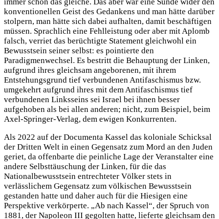
immer schon das gleiche. Das aber war eine Sünde wider den
konventionellen Geist des Gedankens und man hätte darüber
stolpern, man hätte sich dabei aufhalten, damit beschäftigen
müssen. Sprachlich eine Fehlleistung oder aber mit Aplomb
falsch, verriet das berüchtigte Statement gleichwohl ein
Bewusstsein seiner selbst: es pointierte den
Paradigmenwechsel. Es bestritt die Behauptung der Linken,
aufgrund ihres gleichsam angeborenen, mit ihrem
Entstehungsgrund tief verbundenen Antifaschismus bzw.
umgekehrt aufgrund ihres mit dem Antifaschismus tief
verbundenen Linksseins sei Israel bei ihnen besser
aufgehoben als bei allen anderen; nicht, zum Beispiel, beim
Axel-Springer-Verlag, dem ewigen Konkurrenten.
Als 2022 auf der Documenta Kassel das koloniale Schicksal
der Dritten Welt in einen Gegensatz zum Mord an den Juden
geriet, da offenbarte die peinliche Lage der Veranstalter eine
andere Selbsttäuschung der Linken, für die das
Nationalbewusstsein entrechteter Völker stets in
verlässlichem Gegensatz zum völkischen Bewusstsein
gestanden hatte und daher auch für die Hiesigen eine
Perspektive verkörperte. „Ab nach Kassel“, der Spruch von
1881, der Napoleon III gegolten hatte, lieferte gleichsam den