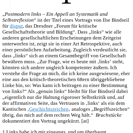
„
Postmodern links – Ein Appell an Systematik und
Selbstreflexion
“ ist der Titel eines Vortrags von Ilse Bindseil
für
disput
, das Dresdner „Forum für kritische
Gesellschaftstheorie und Bildung“. Dass „links“ wie alle
anderen gesellschaftlichen Erscheinungen dem Zeitgeist
unterworfen ist, zeigt sie in einer Art Retrospektive, auch
einer persönlichen Aufarbeitung. Zugleich verdeutlicht sie,
dass „links“ sich an einem Gesamtbegriff von Gesellschaft
bewähren muss. „Zur Frage, wie es heute mit ‚links‘ steht,
könnten sich andere ungleich kompetenter äußern. Ich
verstehe die Frage an mich, die ich keine ausgewiesene, eher
eine aus den kritisch-theoretischen 68ern übriggebliebene
Linke bin, so: Was kann ich beitragen zu einer Bestimmung
von links?“ Als „genuin links“ bleibt für Ilse Bindseil dabei
„eigentlich nur die Haltung rigoroser Selbstkritik und, auf
der affirmativen Seite, das Vertrauen in ‚links‘ als ein dem
Kantischen ‚
Geschichtszeichen
‚ analoges „Begriffszeichen“
übrig, das mich auf dem rechten Weg hält.“
Bruchstücke
dokumentiert den Vortrag ungekürzt. [at]
1 Links habe ich mir eingangs, und um überhaupt