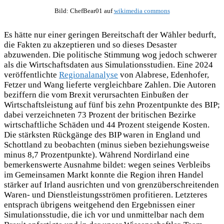
Bild: ChefBear01 auf
wikimedia commons
Es hätte nur einer geringen Bereitschaft der Wähler bedurft,
die Fakten zu akzeptieren und so dieses Desaster
abzuwenden. Die politische Stimmung wog jedoch schwerer
als die Wirtschaftsdaten aus Simulationsstudien. Eine 2024
veröffentlichte
Regionalanalyse
von Alabrese, Edenhofer,
Fetzer und Wang lieferte vergleichbare Zahlen. Die Autoren
beziffern die vom Brexit verursachten Einbußen der
Wirtschaftsleistung auf fünf bis zehn Prozentpunkte des BIP;
dabei verzeichneten 73 Prozent der britischen Bezirke
wirtschaftliche Schäden und 44 Prozent steigende Kosten.
Die stärksten Rückgänge des BIP waren in England und
Schottland zu beobachten (minus sieben beziehungsweise
minus 8,7 Prozentpunkte). Während Nordirland eine
bemerkenswerte Ausnahme bildet: wegen seines Verbleibs
im Gemeinsamen Markt konnte die Region ihren Handel
stärker auf Irland ausrichten und von grenzüberschreitenden
Waren- und Dienstleistungsströmen profitieren. Letzteres
entsprach übrigens weitgehend den Ergebnissen einer
Simulationsstudie, die ich vor und unmittelbar nach dem