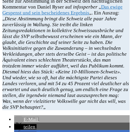
Siehe zur Abstimmung in der Schweiz den nachträglichen
Kommentar von Daniel Ryser auf
infosperber
„
Das ewige
Gespenst und sein bescheidenes Ergebnis
„. Ein Auszug:
„
Diese Abstimmung bringt die Schweiz alle paar Jahre
zuverlässig in Wallung. Sie treibt die linken
Zeitungsredaktionen in kollektive Schweissausbrüche und
lässt die SVP selbstbewusst erscheinen wie ein Mann, der
glaubt, die Geschichte auf seiner Seite zu haben. Die
Volksinitiative gegen die Zuwanderung – in wechselnden
Verkleidungen, aber stets derselbe Geist – ist das politische
Äquivalent eines schlechten Theaterstücks, das man
trotzdem immer wieder aufführt, weil das Publikum kommt.
Diesmal hiess das Stück: «Keine 10-Millionen-Schweiz».
Und wieder, wie so oft, hat die mächtigste Partei dieses
Landes verloren, und mit 54 zu 45 Prozent viel deutlicher als
erwartet und auch deutlich genug, um endlich eine Frage zu
stellen, die irgendwie niemand laut auszusprechen mag:
Was, wenn der vielzitierte Volkswille gar nicht das will, was
die SVP behauptet?
„
E-Mail
teilen