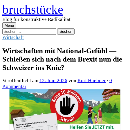
Zum
bruchstücke
Inhalt
überspringen
Blog für konstruktive Radikalität
Menü
Suchen
nach:
Wirtschaft
Wirtschaften mit National-Gefühl —
Schießen sich nach dem Brexit nun die
Schweizer ins Knie?
Veröffentlicht
am
12. Juni 2026
von
Kurt Huebner
/
0
Kommentar