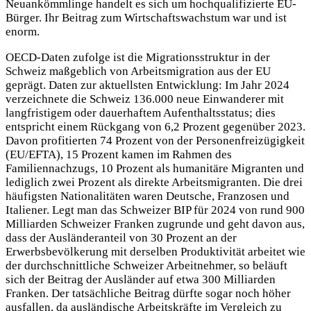
Neuankömmlinge handelt es sich um hochqualifizierte EU-
Bürger. Ihr Beitrag zum Wirtschaftswachstum war und ist
enorm.
OECD-Daten zufolge ist die Migrationsstruktur in der
Schweiz maßgeblich von Arbeitsmigration aus der EU
geprägt. Daten zur aktuellsten Entwicklung: Im Jahr 2024
verzeichnete die Schweiz 136.000 neue Einwanderer mit
langfristigem oder dauerhaftem Aufenthaltsstatus; dies
entspricht einem Rückgang von 6,2 Prozent gegenüber 2023.
Davon profitierten 74 Prozent von der Personenfreizügigkeit
(EU/EFTA), 15 Prozent kamen im Rahmen des
Familiennachzugs, 10 Prozent als humanitäre Migranten und
lediglich zwei Prozent als direkte Arbeitsmigranten. Die drei
häufigsten Nationalitäten waren Deutsche, Franzosen und
Italiener. Legt man das Schweizer BIP für 2024 von rund 900
Milliarden Schweizer Franken zugrunde und geht davon aus,
dass der Ausländeranteil von 30 Prozent an der
Erwerbsbevölkerung mit derselben Produktivität arbeitet wie
der durchschnittliche Schweizer Arbeitnehmer, so beläuft
sich der Beitrag der Ausländer auf etwa 300 Milliarden
Franken. Der tatsächliche Beitrag dürfte sogar noch höher
ausfallen, da ausländische Arbeitskräfte im Vergleich zu