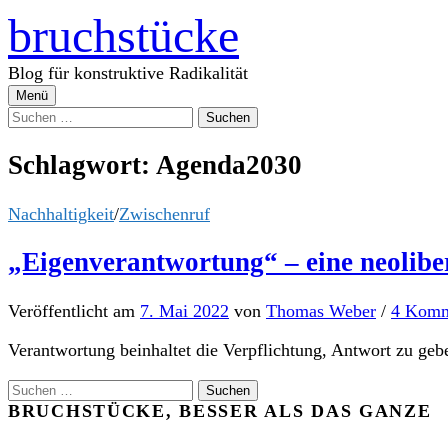
Zum
bruchstücke
Inhalt
überspringen
Blog für konstruktive Radikalität
Menü
Suchen
nach:
Schlagwort:
Agenda2030
Nachhaltigkeit
/
Zwischenruf
„Eigenverantwortung“ – eine neolibe
Veröffentlicht
am
7. Mai 2022
von
Thomas Weber
/
4 Komm
Verantwortung beinhaltet die Verpflichtung, Antwort zu geb
Suchen
nach:
BRUCHSTÜCKE, BESSER ALS DAS GANZE