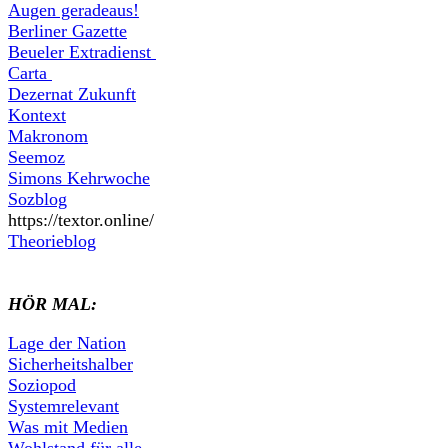
Augen geradeaus!
Berliner Gazette
Beueler Extradienst
Carta
Dezernat Zukunft
Kontext
Makronom
Seemoz
Simons Kehrwoche
Sozblog
https://textor.online/
Theorieblog
HÖR MAL:
Lage der Nation
Sicherheitshalber
Soziopod
Systemrelevant
Was mit Medien
Wohlstand für alle