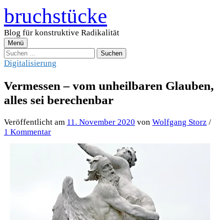
Zum
bruchstücke
Inhalt
überspringen
Blog für konstruktive Radikalität
Menü
Suchen
nach:
Digitalisierung
Vermessen – vom unheilbaren Glauben,
alles sei berechenbar
Veröffentlicht
am
11. November 2020
von
Wolfgang Storz
/
1 Kommentar