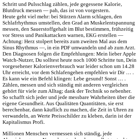
Schritt und Pulsschlag zählen, jede gegessene Kalorie,
Blutdruck messen — pah, das ist von vorgestern.
Heute geht viel mehr: bei Stürzen Alarm schlagen, den
Schlafrhythmus umstellen, den Grad an Muskelentspannung
messen, den Sauerstoffgehalt im Blut bestimmen, frühzeitig
vor Stress und Panikattacken warnen, EKG erstellen —
Achtung: Herz stolpert bereits zum zweiten Mal aus dem
Sinus Rhythmus —, in ein PDF umwandeln und ab zum Arzt.
Den Diagnosen folgen die Empfehlungen: Mein lieber Apple
Watch-Nutzer, Du solltest heute noch 1000 Schritte tun, Dein
vorgesehener Kalorienverbrauch war leider schon um 14.28
Uhr erreicht, vor dem Schlafengehen empfehlen wir Dir … .
Es kann wie ein Befehl klingen: Lebe gesund! Sonst … .
Zählen, messen und sich ständig mit anderen vergleichen
gehört für viele zum Alltag; dank der Technik so nebenher.
So schafft sich jeder und jede messbare Wahrheiten über die
eigene Gesundheit. Aus Qualitäten Quantitäten, sie erst
berechenbar, dann käuflich zu machen, die Zeit in Uhren zu
verwandeln, an Werte Preisschilder zu kleben, darin ist der
Kapitalismus Profi.
Millionen Menschen vermessen sich ständig, jede