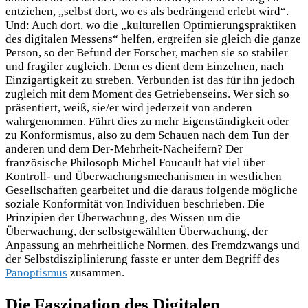
entziehen, „selbst dort, wo es als bedrängend erlebt wird“.
Und: Auch dort, wo die „kulturellen Optimierungspraktiken
des digitalen Messens“ helfen, ergreifen sie gleich die ganze
Person, so der Befund der Forscher, machen sie so stabiler
und fragiler zugleich. Denn es dient dem Einzelnen, nach
Einzigartigkeit zu streben. Verbunden ist das für ihn jedoch
zugleich mit dem Moment des Getriebenseins. Wer sich so
präsentiert, weiß, sie/er wird jederzeit von anderen
wahrgenommen. Führt dies zu mehr Eigenständigkeit oder
zu Konformismus, also zu dem Schauen nach dem Tun der
anderen und dem Der-Mehrheit-Nacheifern? Der
französische Philosoph Michel Foucault hat viel über
Kontroll- und Überwachungsmechanismen in westlichen
Gesellschaften gearbeitet und die daraus folgende mögliche
soziale Konformität von Individuen beschrieben. Die
Prinzipien der Überwachung, des Wissen um die
Überwachung, der selbstgewählten Überwachung, der
Anpassung an mehrheitliche Normen, des Fremdzwangs und
der Selbstdisziplinierung fasste er unter dem Begriff des
Panoptismus
zusammen.
Die Faszination des Digitalen