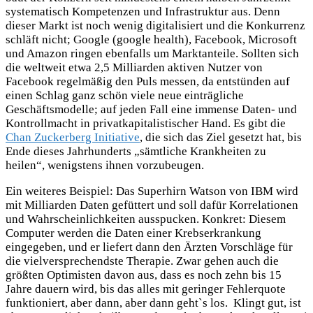
systematisch Kompetenzen und Infrastruktur aus. Denn
dieser Markt ist noch wenig digitalisiert und die Konkurrenz
schläft nicht; Google (google health), Facebook, Microsoft
und Amazon ringen ebenfalls um Marktanteile. Sollten sich
die weltweit etwa 2,5 Milliarden aktiven Nutzer von
Facebook regelmäßig den Puls messen, da entstünden auf
einen Schlag ganz schön viele neue einträgliche
Geschäftsmodelle; auf jeden Fall eine immense Daten- und
Kontrollmacht in privatkapitalistischer Hand. Es gibt die
Chan Zuckerberg Initiative
, die sich das Ziel gesetzt hat, bis
Ende dieses Jahrhunderts „sämtliche Krankheiten zu
heilen“, wenigstens ihnen vorzubeugen.
Ein weiteres Beispiel: Das Superhirn Watson von IBM wird
mit Milliarden Daten gefüttert und soll dafür Korrelationen
und Wahrscheinlichkeiten ausspucken. Konkret: Diesem
Computer werden die Daten einer Krebserkrankung
eingegeben, und er liefert dann den Ärzten Vorschläge für
die vielversprechendste Therapie. Zwar gehen auch die
größten Optimisten davon aus, dass es noch zehn bis 15
Jahre dauern wird, bis das alles mit geringer Fehlerquote
funktioniert, aber dann, aber dann geht`s los. Klingt gut, ist