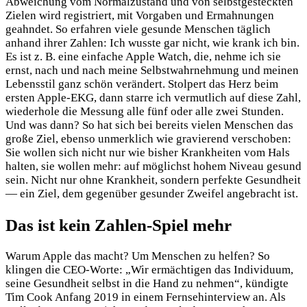
Abweichung vom Normalzustand und von selbstgesteckten
Zielen wird registriert, mit Vorgaben und Ermahnungen
geahndet. So erfahren viele gesunde Menschen täglich
anhand ihrer Zahlen: Ich wusste gar nicht, wie krank ich bin.
Es ist z. B. eine einfache Apple Watch, die, nehme ich sie
ernst, nach und nach meine Selbstwahrnehmung und meinen
Lebensstil ganz schön verändert. Stolpert das Herz beim
ersten Apple-EKG, dann starre ich vermutlich auf diese Zahl,
wiederhole die Messung alle fünf oder alle zwei Stunden.
Und was dann? So hat sich bei bereits vielen Menschen das
große Ziel, ebenso unmerklich wie gravierend verschoben:
Sie wollen sich nicht nur wie bisher Krankheiten vom Hals
halten, sie wollen mehr: auf möglichst hohem Niveau gesund
sein. Nicht nur ohne Krankheit, sondern perfekte Gesundheit
— ein Ziel, dem gegenüber gesunder Zweifel angebracht ist.
Das ist kein Zahlen-Spiel mehr
Warum Apple das macht? Um Menschen zu helfen? So
klingen die CEO-Worte: „Wir ermächtigen das Individuum,
seine Gesundheit selbst in die Hand zu nehmen“, kündigte
Tim Cook Anfang 2019 in einem Fernsehinterview an. Als