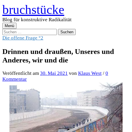
Zum
bruchstücke
Inhalt
überspringen
Blog für konstruktive Radikalität
Menü
Suchen
nach:
Die offene Frage °2
Drinnen und draußen, Unseres und
Anderes, wir und die
Veröffentlicht
am
30. Mai 2021
von
Klaus West
/
0
Kommentar