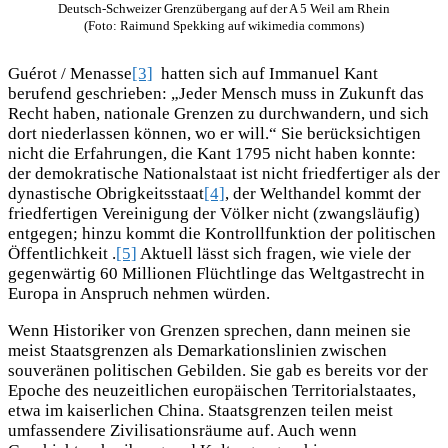
Deutsch-Schweizer Grenzübergang auf der A 5 Weil am Rhein
(Foto: Raimund Spekking auf wikimedia commons)
Guérot / Menasse
[3]
hatten sich auf Immanuel Kant
berufend geschrieben: „Jeder Mensch muss in Zukunft das
Recht haben, nationale Grenzen zu durchwandern, und sich
dort niederlassen können, wo er will.“ Sie berücksichtigen
nicht die Erfahrungen, die Kant 1795 nicht haben konnte:
der demokratische Nationalstaat ist nicht friedfertiger als der
dynastische Obrigkeitsstaat
[4]
, der Welthandel kommt der
friedfertigen Vereinigung der Völker nicht (zwangsläufig)
entgegen; hinzu kommt die Kontrollfunktion der politischen
Öffentlichkeit .
[5]
Aktuell lässt sich fragen, wie viele der
gegenwärtig 60 Millionen Flüchtlinge das Weltgastrecht in
Europa in Anspruch nehmen würden.
Wenn Historiker von Grenzen sprechen, dann meinen sie
meist Staatsgrenzen als Demarkationslinien zwischen
souveränen politischen Gebilden. Sie gab es bereits vor der
Epoche des neuzeitlichen europäischen Territorialstaates,
etwa im kaiserlichen China. Staatsgrenzen teilen meist
umfassendere Zivilisationsräume auf. Auch wenn