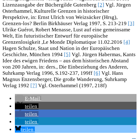
Lizenzausgabe der Büchergilde Gutenberg
[2]
Vgl. Jürgen
Osterhammel, Kulturelle Grenzen in historischer
Perspektive, in: Ernst Ulrich von Weizsäcker (Hrsg),
Grenzen-los? Berlin Birkhäuser Verlag 1997, S. 213-219
[3]
Ulrike Guérot, Robert Menasse, Lust auf eine gemeinsame
Welt, Ein futuristischer Entwurf für europäische
Grenzenlosigkeit ,Le Monde Diplomatique 11.02.2016
[4]
Hagen Schulze, Staat und Nation in der Europäischen
Geschichte, München 1994
[5]
Vgl. Jürgen Habermas, Kants
Idee des ewigen Friedens – aus dem historischen Abstand
von 200 Jahren, in: ders., Die Einbeziehung des Anderen,
Suhrkamp Verlag 1996, S.192-237, 199ff
[6]
Vgl. Hans
Magnus Enzensberger, Die große Wanderung, Suhrkamp
Verlag 1992
[7]
Vgl. Osterhammel (1997, 218f)
E-Mail
teilen
teilen
teilen
teilen