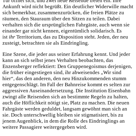
Tür öffnet sich, und zwei neue Reisende treten ein. Ihre
Ankunft wird nicht begrüßt. Ein deutlicher Widerwille macht
sich bemerkbar, zusammenzurücken, die freien Plätze zu
räumen, den Stauraum über den Sitzen zu teilen. Dabei
verhalten sich die ursprünglichen Fahrgäste, auch wenn sie
einander gar nicht kennen, eigentümlich solidarisch. Es
ist
ihr
Territorium, das zu Disposition steht. Jeden, der neu
zusteigt, betrachten sie als Eindringling.
Eine Szene, die jeder aus seiner Erfahrung kennt. Und jeder
kann an sich selbst jenes Verhalten beobachten, das
Enzensberger reflektiert: Den Gruppenegoismus derjenigen,
die früher eingestiegen sind, ihr abweisendes „Wir sind
hier“, das den anderen, den neu Hinzukommenden stumm
entgegenschlägt. Im Fall der Bahnreise kommt es selten zur
aggressiven Auseinandersetzung. Die Institution Eisenbahn
zwingt alle Reisenden sich an bestimmte Regeln zu halten,
auch die Höflichkeit nötigt sie, Platz zu machen. Die neuen
Fahrgäste werden geduldet, langsam gewöhnt man sich an
sie. Doch unterschwellig bleiben sie stigmatisiert, bis zu
jenem Augenblick, in dem die Rolle des Eindringlings an
weitere Passagiere weitergegeben wird.