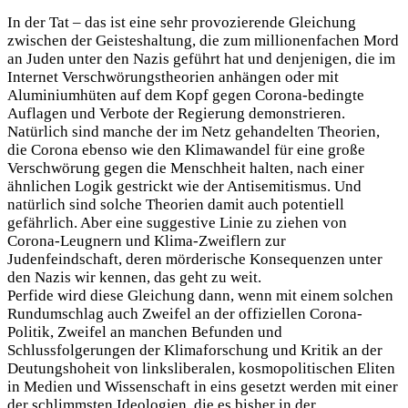
In der Tat – das ist eine sehr provozierende Gleichung
zwischen der Geisteshaltung, die zum millionenfachen Mord
an Juden unter den Nazis geführt hat und denjenigen, die im
Internet Verschwörungstheorien anhängen oder mit
Aluminiumhüten auf dem Kopf gegen Corona-bedingte
Auflagen und Verbote der Regierung demonstrieren.
Natürlich sind manche der im Netz gehandelten Theorien,
die Corona ebenso wie den Klimawandel für eine große
Verschwörung gegen die Menschheit halten, nach einer
ähnlichen Logik gestrickt wie der Antisemitismus. Und
natürlich sind solche Theorien damit auch potentiell
gefährlich. Aber eine suggestive Linie zu ziehen von
Corona-Leugnern und Klima-Zweiflern zur
Judenfeindschaft, deren mörderische Konsequenzen unter
den Nazis wir kennen, das geht zu weit.
Perfide wird diese Gleichung dann, wenn mit einem solchen
Rundumschlag auch Zweifel an der offiziellen Corona-
Politik, Zweifel an manchen Befunden und
Schlussfolgerungen der Klimaforschung und Kritik an der
Deutungshoheit von linksliberalen, kosmopolitischen Eliten
in Medien und Wissenschaft in eins gesetzt werden mit einer
der schlimmsten Ideologien, die es bisher in der