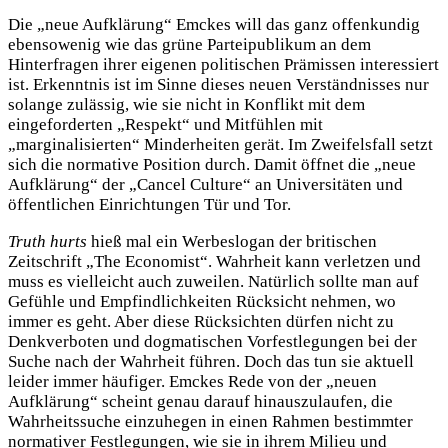
Die „neue Aufklärung“ Emckes will das ganz offenkundig
ebensowenig wie das grüne Parteipublikum an dem
Hinterfragen ihrer eigenen politischen Prämissen interessiert
ist. Erkenntnis ist im Sinne dieses neuen Verständnisses nur
solange zulässig, wie sie nicht in Konflikt mit dem
eingeforderten „Respekt“ und Mitfühlen mit
„marginalisierten“ Minderheiten gerät. Im Zweifelsfall setzt
sich die normative Position durch. Damit öffnet die „neue
Aufklärung“ der „Cancel Culture“ an Universitäten und
öffentlichen Einrichtungen Tür und Tor.
Truth hurts
hieß mal ein Werbeslogan der britischen
Zeitschrift „The Economist“. Wahrheit kann verletzen und
muss es vielleicht auch zuweilen. Natürlich sollte man auf
Gefühle und Empfindlichkeiten Rücksicht nehmen, wo
immer es geht. Aber diese Rücksichten dürfen nicht zu
Denkverboten und dogmatischen Vorfestlegungen bei der
Suche nach der Wahrheit führen. Doch das tun sie aktuell
leider immer häufiger. Emckes Rede von der „neuen
Aufklärung“ scheint genau darauf hinauszulaufen, die
Wahrheitssuche einzuhegen in einen Rahmen bestimmter
normativer Festlegungen, wie sie in ihrem Milieu und