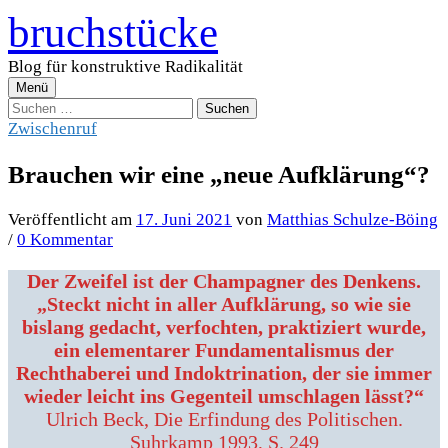
Zum
bruchstücke
Inhalt
überspringen
Blog für konstruktive Radikalität
Menü
Suchen
nach:
Zwischenruf
Brauchen wir eine „neue Aufklärung“?
Veröffentlicht
am
17. Juni 2021
von
Matthias Schulze-Böing
/
0 Kommentar
Der Zweifel ist der Champagner des Denkens.
„Steckt nicht in aller Aufklärung, so wie sie
bislang gedacht, verfochten, praktiziert wurde,
ein elementarer Fundamentalismus der
Rechthaberei und Indoktrination, der sie immer
wieder leicht ins Gegenteil umschlagen lässt?“
Ulrich Beck, Die Erfindung des Politischen.
Suhrkamp 1993, S. 249