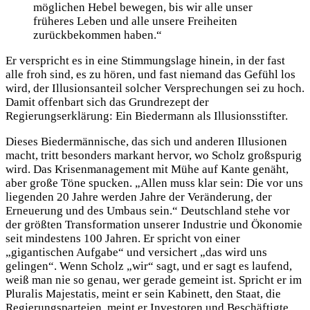
möglichen Hebel bewegen, bis wir alle unser
früheres Leben und alle unsere Freiheiten
zurückbekommen haben.“
Er verspricht es in eine Stimmungslage hinein, in der fast
alle froh sind, es zu hören, und fast niemand das Gefühl los
wird, der Illusionsanteil solcher Versprechungen sei zu hoch.
Damit offenbart sich das Grundrezept der
Regierungserklärung: Ein Biedermann als Illusionsstifter.
Dieses Biedermännische, das sich und anderen Illusionen
macht, tritt besonders markant hervor, wo Scholz großspurig
wird. Das Krisenmanagement mit Mühe auf Kante genäht,
aber große Töne spucken. „Allen muss klar sein: Die vor uns
liegenden 20 Jahre werden Jahre der Veränderung, der
Erneuerung und des Umbaus sein.“ Deutschland stehe vor
der größten Transformation unserer Industrie und Ökonomie
seit mindestens 100 Jahren. Er spricht von einer
„gigantischen Aufgabe“ und versichert „das wird uns
gelingen“. Wenn Scholz „wir“ sagt, und er sagt es laufend,
weiß man nie so genau, wer gerade gemeint ist. Spricht er im
Pluralis Majestatis, meint er sein Kabinett, den Staat, die
Regierungsparteien, meint er Investoren und Beschäftigte,