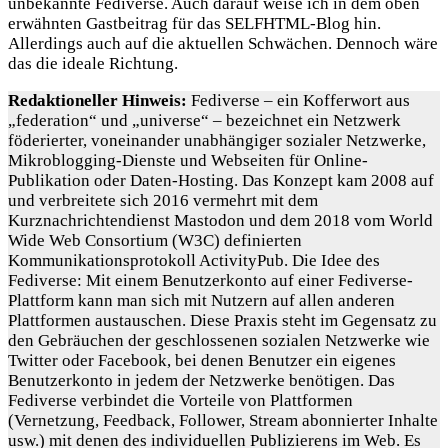
unbekannte Fediverse. Auch darauf weise ich in dem oben
erwähnten Gastbeitrag für das SELFHTML-Blog hin.
Allerdings auch auf die aktuellen Schwächen. Dennoch wäre
das die ideale Richtung.
Redaktioneller Hinweis:
Fediverse – ein Kofferwort aus
„federation“ und „universe“ – bezeichnet ein Netzwerk
föderierter, voneinander unabhängiger sozialer Netzwerke,
Mikroblogging-Dienste und Webseiten für Online-
Publikation oder Daten-Hosting. Das Konzept kam 2008 auf
und verbreitete sich 2016 vermehrt mit dem
Kurznachrichtendienst Mastodon und dem 2018 vom World
Wide Web Consortium (W3C) definierten
Kommunikationsprotokoll ActivityPub. Die Idee des
Fediverse: Mit einem Benutzerkonto auf einer Fediverse-
Plattform kann man sich mit Nutzern auf allen anderen
Plattformen austauschen. Diese Praxis steht im Gegensatz zu
den Gebräuchen der geschlossenen sozialen Netzwerke wie
Twitter oder Facebook, bei denen Benutzer ein eigenes
Benutzerkonto in jedem der Netzwerke benötigen. Das
Fediverse verbindet die Vorteile von Plattformen
(Vernetzung, Feedback, Follower, Stream abonnierter Inhalte
usw.) mit denen des individuellen Publizierens im Web. Es