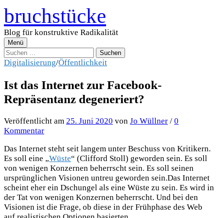
Zum
bruchstücke
Inhalt
überspringen
Blog für konstruktive Radikalität
Menü
Suchen
nach:
Digitalisierung
/
Öffentlichkeit
Ist das Internet zur Facebook-
Repräsentanz degeneriert?
Veröffentlicht
am
25. Juni 2020
von
Jo Wüllner
/
0
Kommentar
Das Internet steht seit langem unter Beschuss von Kritikern.
Es soll eine „
Wüste
“ (Clifford Stoll) geworden sein. Es soll
von wenigen Konzernen beherrscht sein. Es soll seinen
ursprünglichen Visionen untreu geworden sein.Das Internet
scheint eher ein Dschungel als eine Wüste zu sein. Es wird in
der Tat von wenigen Konzernen beherrscht. Und bei den
Visionen ist die Frage, ob diese in der Frühphase des Web
auf realistischen Optionen basierten.