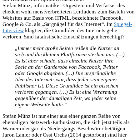
Stefan Münz, Informatiker-Urgestein und Verfasser des
ehedem wohl meistverbreiteten Leitfadens zum Basteln von
Websites auf Basis von HTML, bezeichnete Facebook,
Google & Co. als „Sargnägel für das Internet“. Im
Spiegel-
Interview
klagt er, die Grundidee des Internets gehe
verloren. Sind fatalistische Einschätzungen berechtigt?
„
Immer mehr große Seiten reißen die Nutzer an
sich und die kleinen Plattformen sterben aus. (…)
Es ist aber schade, dass einzelne Nutzer ihre
Seele an der Garderobe von Facebook, Twitter
oder Google abgeben. (…) Die ursprüngliche
Idee des Internets war, dass jeder sein eigener
Publisher ist. Diese Grundidee ist ein bisschen
verloren gegangen. (…) Es ist eine Verarmung
gegenüber der damaligen Zeit, wo jeder seine
eigene Webseite hatte.“
Stefan Münz ist nur einer aus einer ganzen Reihe von
ehemaligen Netzwerk-Enthusiasten, die sich jetzt teils als
Warner oder gar als Niedergangs-Beschwörer betätigen.
Jaron Lanier oder Ossi Urchs (2014 gestorben) sind hier