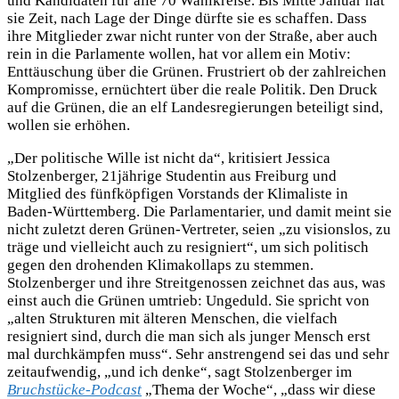
und Kandidaten für alle 70 Wahlkreise. Bis Mitte Januar hat
sie Zeit, nach Lage der Dinge dürfte sie es schaffen. Dass
ihre Mitglieder zwar nicht runter von der Straße, aber auch
rein in die Parlamente wollen, hat vor allem ein Motiv:
Enttäuschung über die Grünen. Frustriert ob der zahlreichen
Kompromisse, ernüchtert über die reale Politik. Den Druck
auf die Grünen, die an elf Landesregierungen beteiligt sind,
wollen sie erhöhen.
„Der politische Wille ist nicht da“, kritisiert Jessica
Stolzenberger, 21jährige Studentin aus Freiburg und
Mitglied des fünfköpfigen Vorstands der Klimaliste in
Baden-Württemberg. Die Parlamentarier, und damit meint sie
nicht zuletzt deren Grünen-Vertreter, seien „zu visionslos, zu
träge und vielleicht auch zu resigniert“, um sich politisch
gegen den drohenden Klimakollaps zu stemmen.
Stolzenberger und ihre Streitgenossen zeichnet das aus, was
einst auch die Grünen umtrieb: Ungeduld. Sie spricht von
„alten Strukturen mit älteren Menschen, die vielfach
resigniert sind, durch die man sich als junger Mensch erst
mal durchkämpfen muss“. Sehr anstrengend sei das und sehr
zeitaufwendig, „und ich denke“, sagt Stolzenberger im
Bruchstücke-Podcast
„Thema der Woche“, „dass wir diese