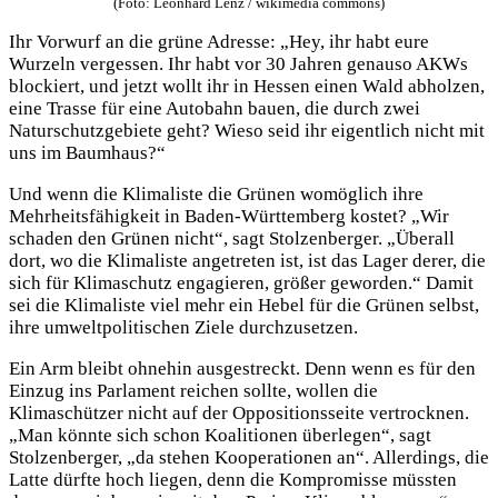
(Foto: Leonhard Lenz / wikimedia commons)
Ihr Vorwurf an die grüne Adresse: „Hey, ihr habt eure
Wurzeln vergessen. Ihr habt vor 30 Jahren genauso AKWs
blockiert, und jetzt wollt ihr in Hessen einen Wald abholzen,
eine Trasse für eine Autobahn bauen, die durch zwei
Naturschutzgebiete geht? Wieso seid ihr eigentlich nicht mit
uns im Baumhaus?“
Und wenn die Klimaliste die Grünen womöglich ihre
Mehrheitsfähigkeit in Baden-Württemberg kostet? „Wir
schaden den Grünen nicht“, sagt Stolzenberger. „Überall
dort, wo die Klimaliste angetreten ist, ist das Lager derer, die
sich für Klimaschutz engagieren, größer geworden.“ Damit
sei die Klimaliste viel mehr ein Hebel für die Grünen selbst,
ihre umweltpolitischen Ziele durchzusetzen.
Ein Arm bleibt ohnehin ausgestreckt. Denn wenn es für den
Einzug ins Parlament reichen sollte, wollen die
Klimaschützer nicht auf der Oppositionsseite vertrocknen.
„Man könnte sich schon Koalitionen überlegen“, sagt
Stolzenberger, „da stehen Kooperationen an“. Allerdings, die
Latte dürfte hoch liegen, denn die Kompromisse müssten