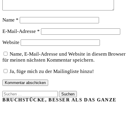
Name
*
E-Mail-Adresse
*
Website
Name, E-Mail-Adresse und Website in diesem Browser
für meinen nächsten Kommentar speichern.
Ja, füge mich zu der Mailingliste hinzu!
Suchen
nach:
BRUCHSTÜCKE, BESSER ALS DAS GANZE