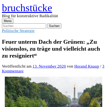
Zum
bruchstücke
Inhalt
überspringen
Blog für konstruktive Radikalität
Menü
Suchen
nach:
Politische Strategie
Feuer unterm Dach der Grünen: „Zu
visionslos, zu träge und vielleicht auch
zu resigniert“
Veröffentlicht
am
13. November 2020
von
Horand Knaup
/
3
Kommentare