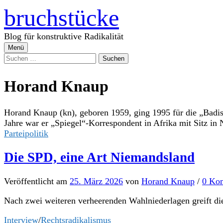
Zum
bruchstücke
Inhalt
überspringen
Blog für konstruktive Radikalität
Menü
Suchen
nach:
Horand Knaup
Horand Knaup (kn), geboren 1959, ging 1995 für die „Badis
Jahre war er „Spiegel“-Korrespondent in Afrika mit Sitz in N
Parteipolitik
Die SPD, eine Art Niemandsland
Veröffentlicht
am
25. März 2026
von
Horand Knaup
/
0 Ko
Nach zwei weiteren verheerenden Wahlniederlagen greift di
Interview
/
Rechtsradikalismus