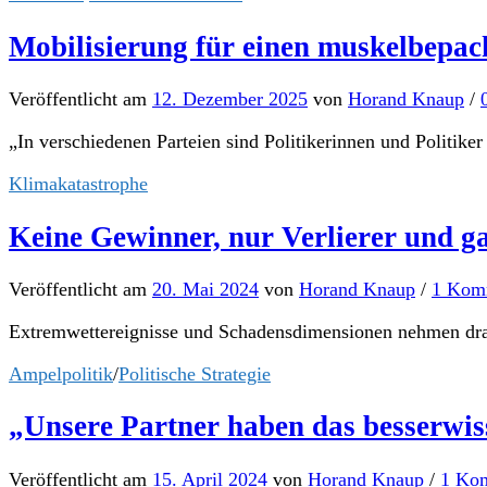
Mobilisierung für einen muskelbepac
Veröffentlicht
am
12. Dezember 2025
von
Horand Knaup
/
„In verschiedenen Parteien sind Politikerinnen und Politike
Klimakatastrophe
Keine Gewinner, nur Verlierer und g
Veröffentlicht
am
20. Mai 2024
von
Horand Knaup
/
1 Kom
Extremwettereignisse und Schadensdimensionen nehmen dramat
Ampelpolitik
/
Politische Strategie
„Unsere Partner haben das besserwiss
Veröffentlicht
am
15. April 2024
von
Horand Knaup
/
1 Ko