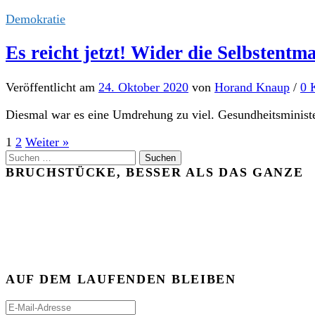
Demokratie
Es reicht jetzt! Wider die Selbstent
Veröffentlicht
am
24. Oktober 2020
von
Horand Knaup
/
0 
Diesmal war es eine Umdrehung zu viel. Gesundheitsminister
Seitennummerierung
1
2
Weiter »
Suchen
der
nach:
BRUCHSTÜCKE, BESSER ALS DAS GANZE
Beiträge
AUF DEM LAUFENDEN BLEIBEN
E-