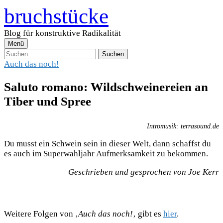
Zum
bruchstücke
Inhalt
überspringen
Blog für konstruktive Radikalität
Menü
Suchen
nach:
Auch das noch!
Saluto romano: Wildschweinereien an
Tiber und Spree
Intromusik: terrasound.de
Du musst ein Schwein sein in dieser Welt, dann schaffst du
es auch im Superwahljahr Aufmerksamkeit zu bekommen.
Geschrieben und gesprochen von Joe Kerr
Weitere Folgen von ‚
Auch das noch!
‚ gibt es
hier
.