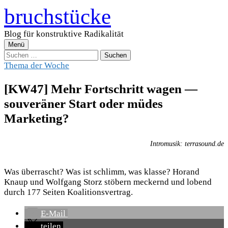
Zum
bruchstücke
Inhalt
überspringen
Blog für konstruktive Radikalität
Menü
Suchen
nach:
Thema der Woche
[KW47] Mehr Fortschritt wagen —
souveräner Start oder müdes
Marketing?
Intromusik: terrasound.de
Was überrascht? Was ist schlimm, was klasse? Horand
Knaup und Wolfgang Storz stöbern meckernd und lobend
durch 177 Seiten Koalitionsvertrag.
E-Mail
teilen