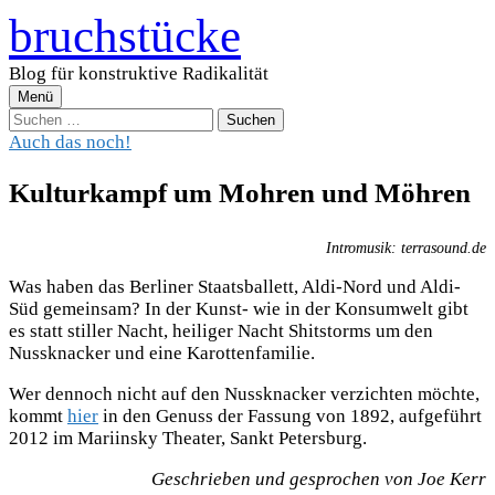
Zum
bruchstücke
Inhalt
überspringen
Blog für konstruktive Radikalität
Menü
Suchen
nach:
Auch das noch!
Kulturkampf um Mohren und Möhren
Intromusik: terrasound.de
Was haben das Berliner Staatsballett, Aldi-Nord und Aldi-
Süd gemeinsam? In der Kunst- wie in der Konsumwelt gibt
es statt stiller Nacht, heiliger Nacht Shitstorms um den
Nussknacker und eine Karottenfamilie.
Wer dennoch nicht auf den Nussknacker verzichten möchte,
kommt
hier
in den Genuss der Fassung von 1892, aufgeführt
2012 im Mariinsky Theater, Sankt Petersburg.
Geschrieben und gesprochen von Joe Kerr