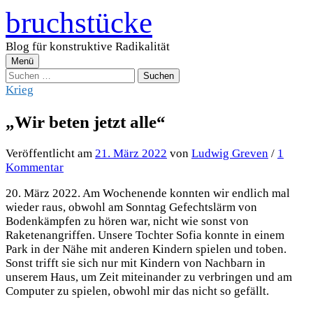
Zum
bruchstücke
Inhalt
überspringen
Blog für konstruktive Radikalität
Menü
Suchen
nach:
Krieg
„Wir beten jetzt alle“
Veröffentlicht
am
21. März 2022
von
Ludwig Greven
/
1
Kommentar
20. März 2022. Am Wochenende konnten wir endlich mal
wieder raus, obwohl am Sonntag Gefechtslärm von
Bodenkämpfen zu hören war, nicht wie sonst von
Raketenangriffen. Unsere Tochter Sofia konnte in einem
Park in der Nähe mit anderen Kindern spielen und toben.
Sonst trifft sie sich nur mit Kindern von Nachbarn in
unserem Haus, um Zeit miteinander zu verbringen und am
Computer zu spielen, obwohl mir das nicht so gefällt.