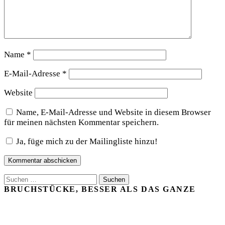
Name
*
E-Mail-Adresse
*
Website
Name, E-Mail-Adresse und Website in diesem Browser
für meinen nächsten Kommentar speichern.
Ja, füge mich zu der Mailingliste hinzu!
Suchen
nach:
BRUCHSTÜCKE, BESSER ALS DAS GANZE