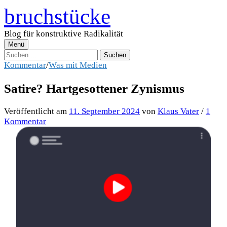
Zum
bruchstücke
Inhalt
überspringen
Blog für konstruktive Radikalität
Menü
Suchen
nach:
Kommentar
/
Was mit Medien
Satire? Hartgesottener Zynismus
Veröffentlicht
am
11. September 2024
von
Klaus Vater
/
1
Kommentar