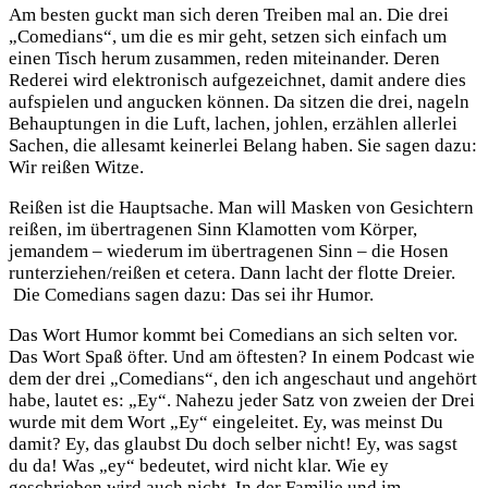
Am besten guckt man sich deren Treiben mal an. Die drei
„Comedians“, um die es mir geht, setzen sich einfach um
einen Tisch herum zusammen, reden miteinander. Deren
Rederei wird elektronisch aufgezeichnet, damit andere dies
aufspielen und angucken können. Da sitzen die drei, nageln
Behauptungen in die Luft, lachen, johlen, erzählen allerlei
Sachen, die allesamt keinerlei Belang haben. Sie sagen dazu:
Wir reißen Witze.
Reißen ist die Hauptsache. Man will Masken von Gesichtern
reißen, im übertragenen Sinn Klamotten vom Körper,
jemandem – wiederum im übertragenen Sinn – die Hosen
runterziehen/reißen et cetera. Dann lacht der flotte Dreier.
Die Comedians sagen dazu: Das sei ihr Humor.
Das Wort Humor kommt bei Comedians an sich selten vor.
Das Wort Spaß öfter. Und am öftesten? In einem Podcast wie
dem der drei „Comedians“, den ich angeschaut und angehört
habe, lautet es: „Ey“. Nahezu jeder Satz von zweien der Drei
wurde mit dem Wort „Ey“ eingeleitet. Ey, was meinst Du
damit? Ey, das glaubst Du doch selber nicht! Ey, was sagst
du da! Was „ey“ bedeutet, wird nicht klar. Wie ey
geschrieben wird auch nicht. In der Familie und im