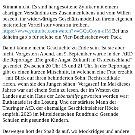
Stimmt nicht. Es sind hartgesottene Zyniker mit einem
abartigen Verständnis des Zusammenlebens und vom Willen
beseelt, ihr widerwärtiges Geschäftsmodell zu ihrem eigenen
materiellen Vorteil stur voran zu treiben.
https://www.youtube.com/watch?v=GQaCoyn-afM
Bei uns
daheim gab´s für solche ein Vier-Buchstabenwort: Pack.
Damit könnte meine Geschichte zu Ende sein. Ist sie aber
nicht. Vorgestern Abend, am 9. September wurde in der ARD
die Reportage „Die große Angst. Zukunft in Ostdeutschland“
gesendet. Zwischen 20 Uhr 15 und 21 Uhr. In der Reportage
gibt es einen kurzen Mitschnitt, in welchem eine Frau erzählt
– mit Blick auf ihren behinderten Sohn: Rechtsradikale
riefen, wenn sie den Jungen sähen: Vergasen! Im Mai dieses
Jahres war auf einem Stein zu lesen, der im Westen des
Landes auf ein Haus der
Lebenshilfe
geworfen worden war:
Euthanasie ist die Lösung. Und der stärkste Mann der
Thüringer AfD, der ehemalige Geschichtslehrer Höcke
empfahl 2023 im Mitteldeutschen Rundfunk: Gesunde
Schulen mit gesunden Kindern.
Deswegen hört der Spaß da auf, wo Mockridges und andere