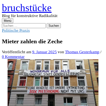
Zum
bruchstücke
Inhalt
überspringen
Blog für konstruktive Radikalität
Menü
Suchen
nach:
Politische Praxis
Mieter zahlen die Zeche
Veröffentlicht
am
9. Januar 2025
von
Thomas Gesterkamp
/
0 Kommentar