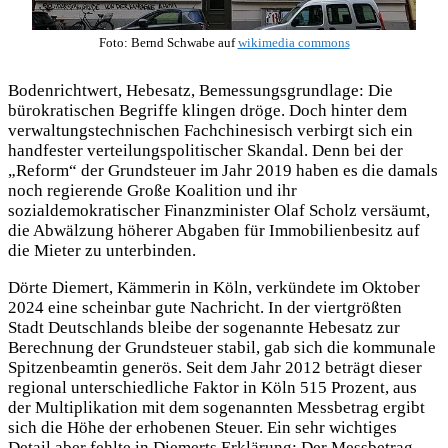
Foto: Bernd Schwabe auf
wikimedia commons
Bodenrichtwert, Hebesatz, Bemessungsgrundlage: Die
bürokratischen Begriffe klingen dröge. Doch hinter dem
verwaltungstechnischen Fachchinesisch verbirgt sich ein
handfester verteilungspolitischer Skandal. Denn bei der
„Reform“ der Grundsteuer im Jahr 2019 haben es die damals
noch regierende Große Koalition und ihr
sozialdemokratischer Finanzminister Olaf Scholz versäumt,
die Abwälzung höherer Abgaben für Immobilienbesitz auf
die Mieter zu unterbinden.
Dörte Diemert, Kämmerin in Köln, verkündete im Oktober
2024 eine scheinbar gute Nachricht. In der viertgrößten
Stadt Deutschlands bleibe der sogenannte Hebesatz zur
Berechnung der Grundsteuer stabil, gab sich die kommunale
Spitzenbeamtin generös. Seit dem Jahr 2012 beträgt dieser
regional unterschiedliche Faktor in Köln 515 Prozent, aus
der Multiplikation mit dem sogenannten Messbetrag ergibt
sich die Höhe der erhobenen Steuer. Ein sehr wichtiges
Detail aber fehlte in Diemerts Erklärung: Der Messbetrag