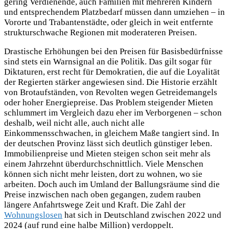
gering Verdienende, auch Familien mit mehreren Kindern
und entsprechendem Platzbedarf müssen dann umziehen – in
Vororte und Trabantenstädte, oder gleich in weit entfernte
strukturschwache Regionen mit moderateren Preisen.
Drastische Erhöhungen bei den Preisen für Basisbedürfnisse
sind stets ein Warnsignal an die Politik. Das gilt sogar für
Diktaturen, erst recht für Demokratien, die auf die Loyalität
der Regierten stärker angewiesen sind. Die Historie erzählt
von Brotaufständen, von Revolten wegen Getreidemangels
oder hoher Energiepreise. Das Problem steigender Mieten
schlummert im Vergleich dazu eher im Verborgenen – schon
deshalb, weil nicht alle, auch nicht alle
Einkommensschwachen, in gleichem Maße tangiert sind. In
der deutschen Provinz lässt sich deutlich günstiger leben.
Immobilienpreise und Mieten steigen schon seit mehr als
einem Jahrzehnt überdurchschnittlich. Viele Menschen
können sich nicht mehr leisten, dort zu wohnen, wo sie
arbeiten. Doch auch im Umland der Ballungsräume sind die
Preise inzwischen nach oben gegangen, zudem rauben
längere Anfahrtswege Zeit und Kraft. Die Zahl der
Wohnungslosen
hat sich in Deutschland zwischen 2022 und
2024 (auf rund eine halbe Million) verdoppelt.