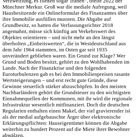
Verzweiflung, es fließen sogar Tränen“, titelte 2022 der
Münchner Merkur. Groß war die mediale Aufregung, weil
Hausbesitzende ein Onlineformular des Finanzamtes über
ihre Immobilie ausfüllen mussten. Die Abgabe auf
Grundbesitz, so hatten die Verfassungsrichter 2018
angemahnt, müsse sich künftig am Verkehrswert des
Objektes orientieren – und nicht mehr an den längst
überholten „Einheitswerten“, die in Westdeutschland aus
dem Jahr 1964 stammten, im Osten gar seit 1935
unverändert geblieben waren. Ein Grund zur Klage? Wer
Grund und Boden besitzt, gehört zu den Wohlhabenden im
Lande. Nach der Finanzkrise und den folgenden
Euroturbulenzen gab es bei den Immobilienpreisen rasante
Wertsteigerungen – und erst recht gute Gründe, diese
Gewinne steuerlich stärker abzuschöpfen. In den meisten
Nachbarländern gehört die Grundsteuer zu den wichtigsten
Einnahmequellen der Kommunen, mit ihr wird die regionale
Infrastruktur wesentlich mitfinanziert. Doch die deutschen
Regularien enthalten einen Makel, der viel gravierender ist
als der medial aufgebauschte Ärger über elektronische
Erklärungspflichten: Hauseigentümer können die Abgabe
weiterhin zu hundert Prozent auf die Miete ihrer Bewohner
abwälzen.