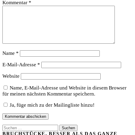
Kommentar
*
Name
*
E-Mail-Adresse
*
Website
Name, E-Mail-Adresse und Website in diesem Browser
für meinen nächsten Kommentar speichern.
Ja, füge mich zu der Mailingliste hinzu!
Suchen
nach:
BRUCHSTÜCKE, BESSER ALS DAS GANZE