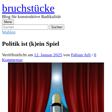
Zum
bruchstücke
Inhalt
überspringen
Blog für konstruktive Radikalität
Menü
Suchen
nach:
Wahlen
Politik ist (k)ein Spiel
Veröffentlicht
am
12. Januar 2025
von
Fabian Arlt
/
0
Kommentar