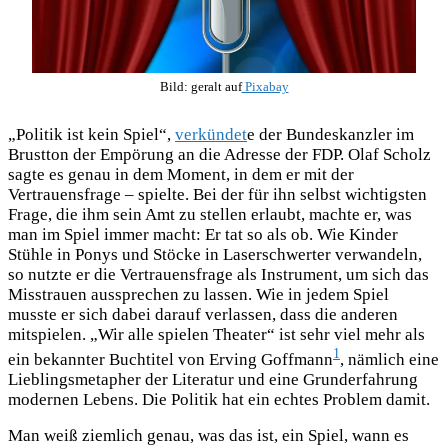
Bild: geralt auf
Pixabay
„Politik ist kein Spiel“,
verkündet
e der Bundeskanzler im
Brustton der Empörung an die Adresse der FDP. Olaf Scholz
sagte es genau in dem Moment, in dem er mit der
Vertrauensfrage – spielte. Bei der für ihn selbst wichtigsten
Frage, die ihm sein Amt zu stellen erlaubt, machte er, was
man im Spiel immer macht: Er tat so als ob. Wie Kinder
Stühle in Ponys und Stöcke in Laserschwerter verwandeln,
so nutzte er die Vertrauensfrage als Instrument, um sich das
Misstrauen aussprechen zu lassen. Wie in jedem Spiel
musste er sich dabei darauf verlassen, dass die anderen
mitspielen. „Wir alle spielen Theater“ ist sehr viel mehr als
1
ein bekannter Buchtitel von Erving Goffmann
, nämlich eine
Lieblingsmetapher der Literatur und eine Grunderfahrung
modernen Lebens. Die Politik hat ein echtes Problem damit.
Man weiß ziemlich genau, was das ist, ein Spiel, wann es