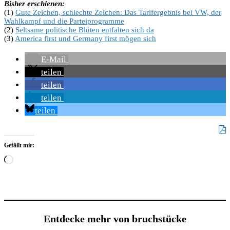
Bisher erschienen:
(1)
Gute Zeichen, schlechte Zeichen: Das Tarifergebnis bei VW, der
Wahlkampf und die Parteiprogramme
(2)
Seltsame politische Blüten entfalten sich da
(3)
America first und Germany first mögen sich
E-Mail
teilen
teilen
teilen
teilen
Gefällt mir:
Wird
geladen …
Entdecke mehr von bruchstücke