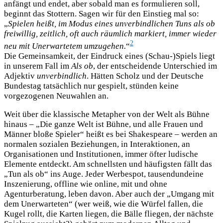
anfängt und endet, aber sobald man es formulieren soll,
beginnt das Stottern. Sagen wir für den Einstieg mal so:
„
Spielen heißt, im Modus eines unverbindlichen Tuns als ob
freiwillig, zeitlich, oft auch räumlich markiert, immer wieder
2
neu mit Unerwartetem umzugehen.
“
Die Gemeinsamkeit, der Eindruck eines (Schau-)Spiels liegt
in unserem Fall im
Als ob
, der entscheidende Unterschied im
Adjektiv
unverbindlich
. Hätten Scholz und der Deutsche
Bundestag tatsächlich nur gespielt, stünden keine
vorgezogenen Neuwahlen an.
Weit über die klassische Metapher von der Welt als Bühne
hinaus – „Die ganze Welt ist Bühne, und alle Frauen und
Männer bloße Spieler“ heißt es bei Shakespeare – werden an
normalen sozialen Beziehungen, in Interaktionen, an
Organisationen und Institutionen, immer öfter ludische
Elemente entdeckt. Am schnellsten und häufigsten fällt das
„Tun als ob“ ins Auge. Jeder Werbespot, tausendundeine
Inszenierung, offline wie online, mit und ohne
Agenturberatung, leben davon. Aber auch der „Umgang mit
dem Unerwarteten“ (wer weiß, wie die Würfel fallen, die
Kugel rollt, die Karten liegen, die Bälle fliegen, der nächste