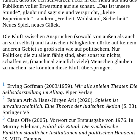
Publikum voller Erwartung auf sie schaut. „Das ist unsere
Stunde“, glaubt und sagt sie und verspricht, „keine
Experimente“, sondern „Freiheit, Wohlstand, Sicherheit“.
Neues Spiel, neues Glück.
Die Kluft zwischen Ansprüchen (sowohl von außen als auch
an sich selbst) und faktischen Fähigkeiten dürfte auf keinem
anderen Gebiet so groß sein wie auf politischem. Nur
Politiker, die zu allem fähig sind, aber sonst zu nichts,
schaffen es, (manchmal ziemlich viele) Menschen glauben
zu machen, sie könnten diese Kluft überspringen.
1
Erving Goffman (2003/1959).
Wir alle spielen Theater. Die
Selbstdarstellung im Alltag
. Piper Verlag
2
Fabian Arlt & Hans-Jürgen Arlt (2020).
Spielen ist
unwahrscheinlich. Eine Theorie der ludischen Aktion
(S. 33).
Springer VS
3
Claus Offe (2005). Vorwort zur Erstausgabe von 1976. In
Murray Edelman,
Politik als Ritual. Die symbolische
Funktion staatlicher Institutionen und politischen Handelns
(S. VIII). Campus