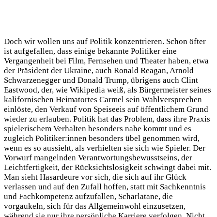
Doch wir wollen uns auf Politik konzentrieren. Schon öfter
ist aufgefallen, dass einige bekannte Politiker eine
Vergangenheit bei Film, Fernsehen und Theater haben, etwa
der Präsident der Ukraine, auch Ronald Reagan, Arnold
Schwarzenegger und Donald Trump, übrigens auch Clint
Eastwood, der, wie Wikipedia weiß, als Bürgermeister seines
kalifornischen Heimatortes Carmel sein Wahlversprechen
einlöste, den Verkauf von Speiseeis auf öffentlichem Grund
wieder zu erlauben. Politik hat das Problem, dass ihre Praxis
spielerischem Verhalten besonders nahe kommt und es
zugleich Politiker:innen besonders übel genommen wird,
wenn es so aussieht, als verhielten sie sich wie Spieler. Der
Vorwurf mangelnden Verantwortungsbewusstseins, der
Leichtfertigkeit, der Rücksichtslosigkeit schwingt dabei mit.
Man sieht Hasardeure vor sich, die sich auf ihr Glück
verlassen und auf den Zufall hoffen, statt mit Sachkenntnis
und Fachkompetenz aufzufallen, Scharlatane, die
vorgaukeln, sich für das Allgemeinwohl einzusetzen,
während sie nur ihre persönliche Karriere verfolgen.
Nicht