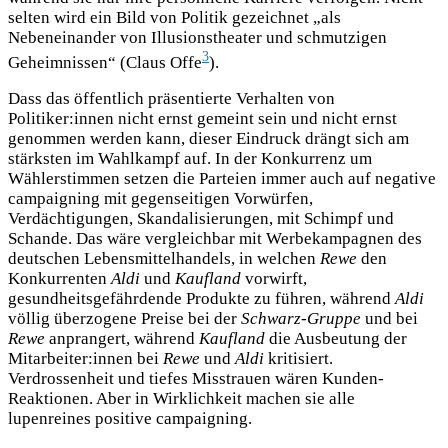
selten wird ein Bild von Politik gezeichnet „als
Nebeneinander von Illusionstheater und schmutzigen
3
Geheimnissen“ (Claus Offe
).
Dass das öffentlich präsentierte Verhalten von
Politiker:innen nicht ernst gemeint sein und nicht ernst
genommen werden kann, dieser Eindruck drängt sich am
stärksten im Wahlkampf auf. In der Konkurrenz um
Wählerstimmen setzen die Parteien immer auch auf negative
campaigning mit gegenseitigen Vorwürfen,
Verdächtigungen, Skandalisierungen, mit Schimpf und
Schande. Das wäre vergleichbar mit Werbekampagnen des
deutschen Lebensmittelhandels, in welchen
Rewe
den
Konkurrenten
Aldi
und
Kaufland
vorwirft,
gesundheitsgefährdende Produkte zu führen, während
Aldi
völlig überzogene Preise bei der
Schwarz-Gruppe
und bei
Rewe
anprangert, während
Kaufland
die Ausbeutung der
Mitarbeiter:innen bei
Rewe
und
Aldi
kritisiert.
Verdrossenheit und tiefes Misstrauen wären Kunden-
Reaktionen. Aber in Wirklichkeit machen sie alle
lupenreines positive campaigning.