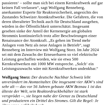
passieren‘ – sollte man sich bei einem Kernkraftwerk auf gar
keinen Fall verlassen“, sagt Wolfgang Renneberg,
anerkannter Experte für Reaktorsicherheit, angesichts des
Zustandes Schweizer Atomkraftwerke. Die Gefahren, die von
deren überalteter Technik auch für Deutschland ausgehen,
würden in der Öffentlichkeit unterschätzt. Insgesamt
gesehen sinke der Anteil der Kernenergie am globalen
Strommix kontinuierlich trotz aller Beschwörungen einer
Renaissance der Atomkraft. „Es gehen im Trend mehr
Anlagen vom Netz als neue Anlagen in Betrieb“, sagt
Renneberg im Interview mit Wolfgang Storz. Im Jahr 2024
sei mit dem Zuwachs der Erneuerbaren so viel elektrische
Leistung geschaffen worden, wie sie etwa 500
Kernkraftwerken mit 1000 MW entspreche. „Solch‘ ein
Leistungszuwachs wäre mit Kernkraftwerken undenkbar.“
Wolfgang Storz:
Der deutsche Nachbar Schweiz lebt
unverändert im Atomzeitalter. Die insgesamt vier AKW‘s sind
sehr alt — das vor 56 Jahren gebaute AKW Beznau 1 ist das
älteste der Welt, sein Reaktordruckbehälter ist stark
versprödet —, sie liegen nahe der Grenze zu Deutschland
und produzieren ein Drittel des Stromes. Gilt die Regel: Je