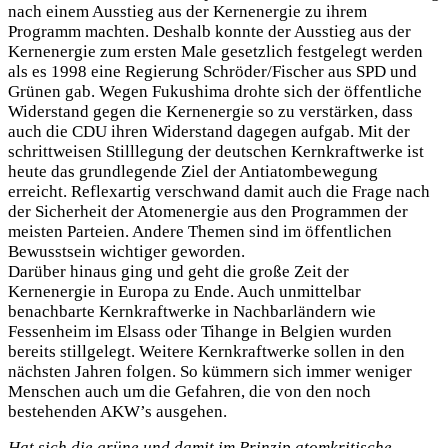
nach einem Ausstieg aus der Kernenergie zu ihrem
Programm machten. Deshalb konnte der Ausstieg aus der
Kernenergie zum ersten Male gesetzlich festgelegt werden
als es 1998 eine Regierung Schröder/Fischer aus SPD und
Grünen gab. Wegen Fukushima drohte sich der öffentliche
Widerstand gegen die Kernenergie so zu verstärken, dass
auch die CDU ihren Widerstand dagegen aufgab. Mit der
schrittweisen Stilllegung der deutschen Kernkraftwerke ist
heute das grundlegende Ziel der Antiatombewegung
erreicht. Reflexartig verschwand damit auch die Frage nach
der Sicherheit der Atomenergie aus den Programmen der
meisten Parteien. Andere Themen sind im öffentlichen
Bewusstsein wichtiger geworden.
Darüber hinaus ging und geht die große Zeit der
Kernenergie in Europa zu Ende. Auch unmittelbar
benachbarte Kernkraftwerke in Nachbarländern wie
Fessenheim im Elsass oder Tihange in Belgien wurden
bereits stillgelegt. Weitere Kernkraftwerke sollen in den
nächsten Jahren folgen. So kümmern sich immer weniger
Menschen auch um die Gefahren, die von den noch
bestehenden AKW’s ausgehen.
Hat sich die grüne und damit im Prinzip atomkritische