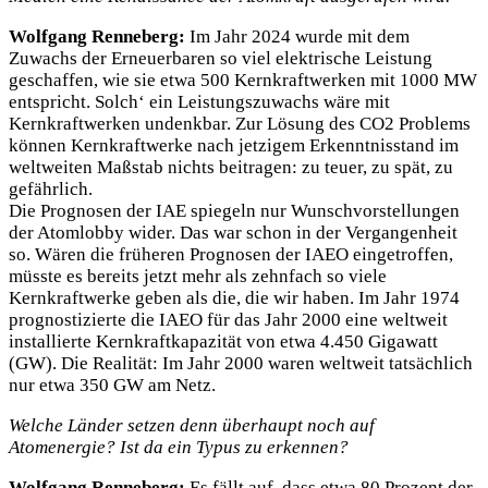
Wolfgang Renneberg:
Im Jahr 2024 wurde mit dem
Zuwachs der Erneuerbaren so viel elektrische Leistung
geschaffen, wie sie etwa 500 Kernkraftwerken mit 1000 MW
entspricht. Solch‘ ein Leistungszuwachs wäre mit
Kernkraftwerken undenkbar. Zur Lösung des CO2 Problems
können Kernkraftwerke nach jetzigem Erkenntnisstand im
weltweiten Maßstab nichts beitragen: zu teuer, zu spät, zu
gefährlich.
Die Prognosen der IAE spiegeln nur Wunschvorstellungen
der Atomlobby wider. Das war schon in der Vergangenheit
so. Wären die früheren Prognosen der IAEO eingetroffen,
müsste es bereits jetzt mehr als zehnfach so viele
Kernkraftwerke geben als die, die wir haben. Im Jahr 1974
prognostizierte die IAEO für das Jahr 2000 eine weltweit
installierte Kernkraftkapazität von etwa 4.450 Gigawatt
(GW). Die Realität: Im Jahr 2000 waren weltweit tatsächlich
nur etwa 350 GW am Netz.
Welche Länder setzen denn überhaupt noch auf
Atomenergie? Ist da ein Typus zu erkennen?
Wolfgang Renneberg:
Es fällt auf, dass etwa 80 Prozent der