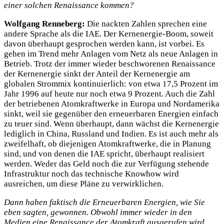
einer solchen Renaissance kommen?
Wolfgang Renneberg:
Die nackten Zahlen sprechen eine
andere Sprache als die IAE. Der Kernenergie-Boom, soweit
davon überhaupt gesprochen werden kann, ist vorbei. Es
gehen im Trend mehr Anlagen vom Netz als neue Anlagen in
Betrieb. Trotz der immer wieder beschworenen Renaissance
der Kernenergie sinkt der Anteil der Kernenergie am
globalen Strommix kontinuierlich: von etwa 17,5 Prozent im
Jahr 1996 auf heute nur noch etwa 9 Prozent. Auch die Zahl
der betriebenen Atomkraftwerke in Europa und Nordamerika
sinkt, weil sie gegenüber den erneuerbaren Energien einfach
zu teuer sind. Wenn überhaupt, dann wächst die Kernenergie
lediglich in China, Russland und Indien. Es ist auch mehr als
zweifelhaft, ob diejenigen Atomkraftwerke, die in Planung
sind, und von denen die IAE spricht, überhaupt realisiert
werden. Weder das Geld noch die zur Verfügung stehende
Infrastruktur noch das technische Knowhow wird
ausreichen, um diese Pläne zu verwirklichen.
Dann haben faktisch die Erneuerbaren Energien, wie Sie
eben sagten, gewonnen. Obwohl immer wieder in den
Medien eine Renaissance der Atomkraft ausgerufen wird.