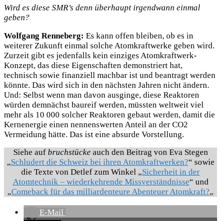
Wird es diese SMR’s denn überhaupt irgendwann einmal
geben?
Wolfgang Renneberg:
Es kann offen bleiben, ob es in
weiterer Zukunft einmal solche Atomkraftwerke geben wird.
Zurzeit gibt es jedenfalls kein einziges Atomkraftwerk-
Konzept, das diese Eigenschaften demonstriert hat,
technisch sowie finanziell machbar ist und beantragt werden
könnte. Das wird sich in den nächsten Jahren nicht ändern.
Und: Selbst wenn man davon ausginge, diese Reaktoren
würden demnächst baureif werden, müssten weltweit viel
mehr als 10 000 solcher Reaktoren gebaut werden, damit die
Kernenergie einen nennenswerten Anteil an der CO2
Vermeidung hätte. Das ist eine absurde Vorstellung.
Siehe auf
bruchstücke
auch den Beitrag von Eva Stegen
„
Schludert die Schweiz bei ihren Atomkraftwerken?
“ sowie
die Texte von Detlef zum Winkel „
Sicherheit in der
Atomtechnik – wiederkehrende Missverständnisse
“ und
„
Comeback für das milliardenteure Abenteuer Atomkraft?
„
E-Mail