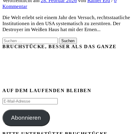
Veröffentlicht
am
28. Februar 2026
von
Rainer Erd
/
0
Kommentar
Die Welt erlebt seit einem Jahr den Versuch, rechtsstaatliche
Institutionen in den USA systematisch zu zerstören. Der
Destroyer im Weißen Haus hat mit der Ernen...
Suchen
nach:
BRUCHSTÜCKE, BESSER ALS DAS GANZE
AUF DEM LAUFENDEN BLEIBEN
E-
Mail-
Adresse
Abonnieren
BITTE UNTERSTÜTZE BRUCHSTÜCKE